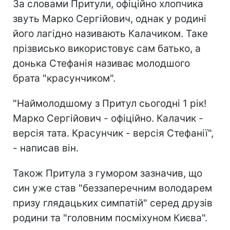
За словами Притули, офіційно хлопчика
звуть Марко Сергійович, однак у родині
його лагідно називають Калачиком. Таке
прізвисько використовує сам батько, а
донька Стефанія називає молодшого
брата "красунчиком".
"Наймолодшому з Притул сьогодні 1 рік!
Марко Сергійович - офіційно. Калачик -
версія тата. Красунчик - версія Стефанії",
- написав він.
Також Притула з гумором зазначив, що
син уже став "беззаперечним володарем
призу глядацьких симпатій" серед друзів
родини та "головним посміхуном Києва".