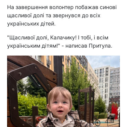
На завершення волонтер побажав синові
щасливої долі та звернувся до всіх
українських дітей.
"Щасливої долі, Калачику! І тобі, і всім
українським дітям!" - написав Притула.