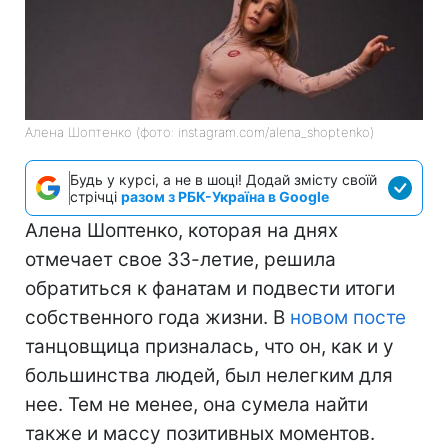
Алена Шоптенко (фото: instagram.com/alena_shoptenko)
Будь у курсі, а не в шоці! Додай змісту своїй
стрічці
разом з РБК-Україна в Google
Алена Шоптенко, которая на днях
отмечает свое 33-летие, решила
обратиться к фанатам и подвести итоги
собственного года жизни. В
новом посте
танцовщица призналась, что он, как и у
большинства людей, был нелегким для
нее. Тем не менее, она сумела найти
также и массу позитивных моментов.