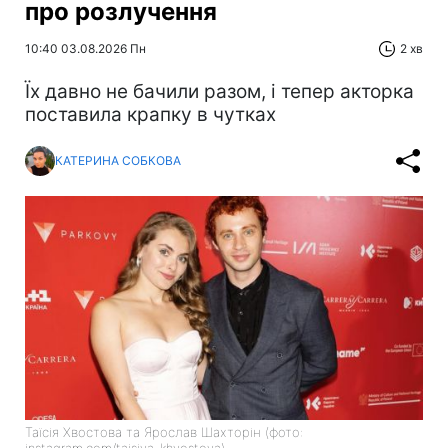
про розлучення
10:40 03.08.2026 Пн
2 хв
Їх давно не бачили разом, і тепер акторка
поставила крапку в чутках
КАТЕРИНА СОБКОВА
Таїсія Хвостова та Ярослав Шахторін (фото:
instagram.com/taisiya_khvostova)