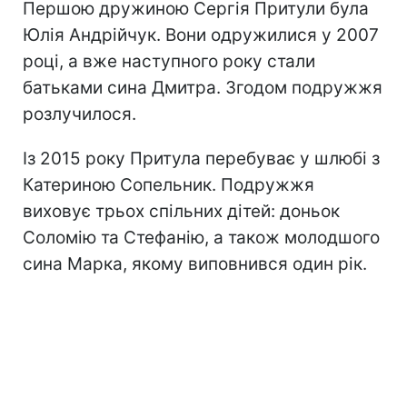
Першою дружиною Сергія Притули була
Юлія Андрійчук. Вони одружилися у 2007
році, а вже наступного року стали
батьками сина Дмитра. Згодом подружжя
розлучилося.
Із 2015 року Притула перебуває у шлюбі з
Катериною Сопельник. Подружжя
виховує трьох спільних дітей: доньок
Соломію та Стефанію, а також молодшого
сина Марка, якому виповнився один рік.