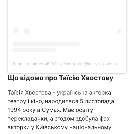
Допис, поширений Таїсія Хвостова (@taisiya_khvostova)
Що відомо про Таїсію Хвостову
Таїсія Хвостова - українська акторка
театру і кіно, народилася 5 листопада
1994 року в Сумах. Має освіту
перекладачки, а згодом здобула фах
акторки у Київському національному