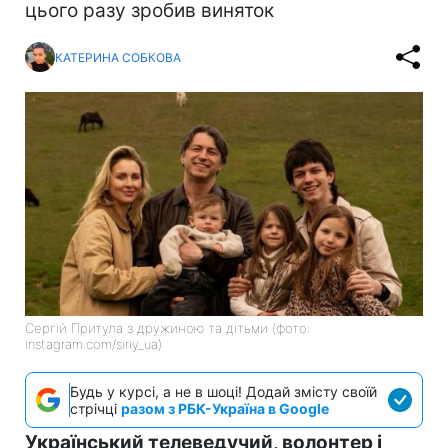
цього разу зробив виняток
КАТЕРИНА СОБКОВА
Сергій Притула з дружиною та дітьми (фото:
instagram.com/siriy_ua)
Будь у курсі, а не в шоці! Додай змісту своїй
стрічці
разом з РБК-Україна в Google
Український телеведучий, волонтер і