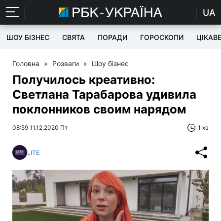
UA
ШОУ БІЗНЕС
СВЯТА
ПОРАДИ
ГОРОСКОПИ
ЦІКАВ
Головна
»
Розваги
»
Шоу бізнес
Получилось креативно:
Светлана Тарабарова удивила
поклонников своим нарядом
08:59 11.12.2020 Пт
1 хв
LITE