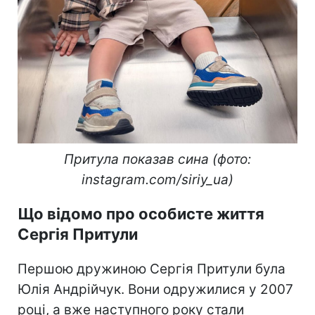
Притула показав сина (фото:
instagram.com/siriy_ua)
Що відомо про особисте життя
Сергія Притули
Першою дружиною Сергія Притули була
Юлія Андрійчук. Вони одружилися у 2007
році, а вже наступного року стали