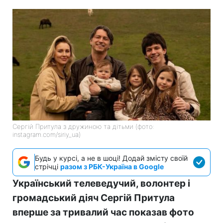
Сергій Притула з дружиною та дітьми (фото:
instagram.com/siriy_ua)
Будь у курсі, а не в шоці! Додай змісту своїй
стрічці
разом з РБК-Україна в Google
Український телеведучий, волонтер і
громадський діяч Сергій Притула
вперше за тривалий час показав фото