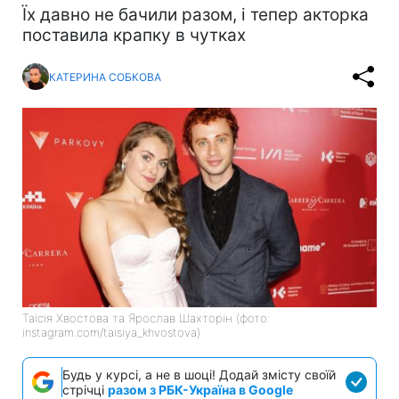
Їх давно не бачили разом, і тепер акторка
поставила крапку в чутках
КАТЕРИНА СОБКОВА
Таїсія Хвостова та Ярослав Шахторін (фото:
instagram.com/taisiya_khvostova)
Будь у курсі, а не в шоці! Додай змісту своїй
стрічці
разом з РБК-Україна в Google