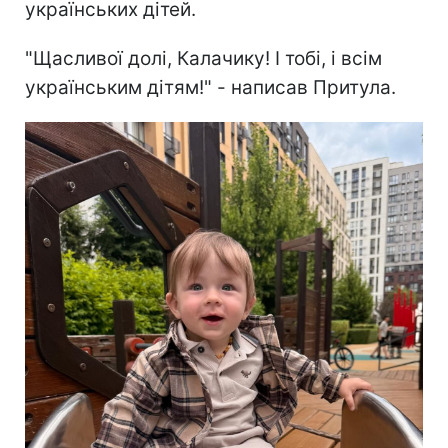
українських дітей.
"Щасливої долі, Калачику! І тобі, і всім
українським дітям!" - написав Притула.