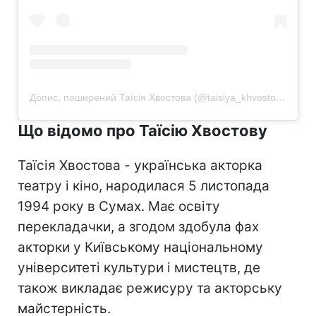
Допис, поширений Таїсія Хвостова (@taisiya_khvostova)
Що відомо про Таїсію Хвостову
Таїсія Хвостова - українська акторка
театру і кіно, народилася 5 листопада
1994 року в Сумах. Має освіту
перекладачки, а згодом здобула фах
акторки у Київському національному
університеті культури і мистецтв, де
також викладає режисуру та акторську
майстерність.