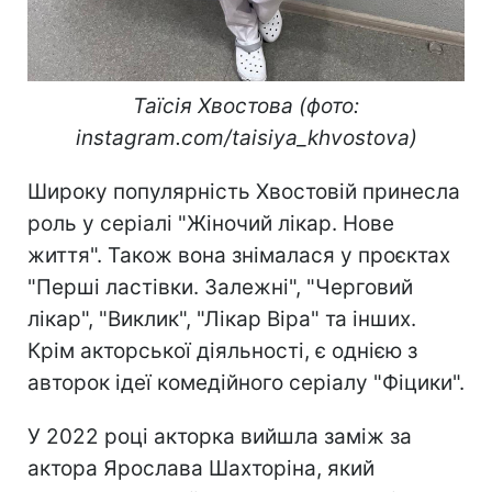
Таїсія Хвостова (фото:
instagram.com/taisiya_khvostova)
Широку популярність Хвостовій принесла
роль у серіалі "Жіночий лікар. Нове
життя". Також вона знімалася у проєктах
"Перші ластівки. Залежні", "Черговий
лікар", "Виклик", "Лікар Віра" та інших.
Крім акторської діяльності, є однією з
авторок ідеї комедійного серіалу "Фіцики".
У 2022 році акторка вийшла заміж за
актора Ярослава Шахторіна, який