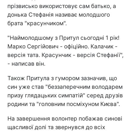
прізвисько використовує сам батько, а
донька Стефанія називає молодшого
брата "красунчиком".
"Наймолодшому з Притул сьогодні 1 рік!
Марко Сергійович - офіційно. Калачик -
версія тата. Красунчик - версія Стефанії",
- написав він.
Також Притула з гумором зазначив, що
син уже став "беззаперечним володарем
призу глядацьких симпатій" серед друзів
родини та "головним посміхуном Києва".
На завершення волонтер побажав синові
щасливої долі та звернувся до всіх