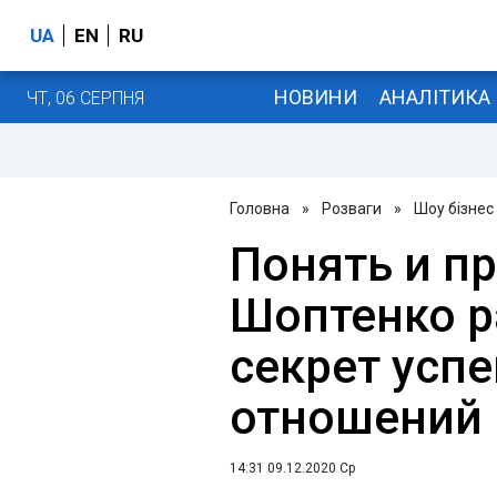
UA
EN
RU
НОВИНИ
АНАЛІТИКА
ЧТ, 06 СЕРПНЯ
Головна
»
Розваги
»
Шоу бізнес
Понять и пр
Шоптенко р
секрет усп
отношений
14:31 09.12.2020 Ср