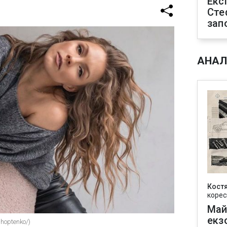
Екс
Сте
зап
АНАЛ
Кост
корес
Май
екз
hoptenko/)