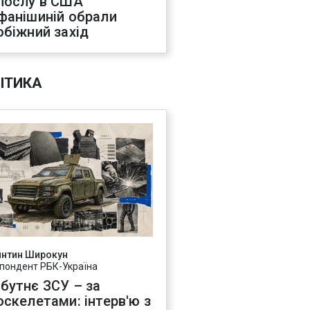
послу в США
фанішиній обрали
обіжний захід
ІТИКА
янтин Широкун
пондент РБК-Україна
бутнє ЗСУ – за
оскелетами: інтерв'ю з