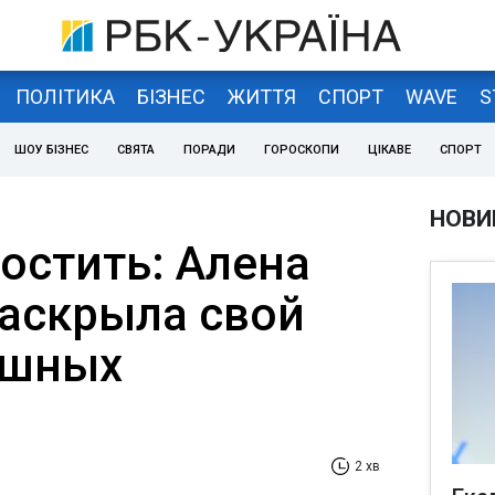
ПОЛІТИКА
БІЗНЕС
ЖИТТЯ
СПОРТ
WAVE
S
ШОУ БІЗНЕС
СВЯТА
ПОРАДИ
ГОРОСКОПИ
ЦІКАВЕ
СПОРТ
НОВИ
остить: Алена
аскрыла свой
ешных
2 хв