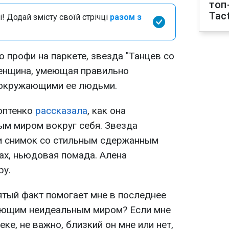
топ
Tact
і! Додай змісту своїй стрічці
разом з
о профи на паркете, звезда "Танцев со
женщина, умеющая правильно
 окружающими ее людьми.
оптенко
рассказала
, как она
ым миром вокруг себя. Звезда
и снимок со стильным сдержанным
ах, ньюдовая помада. Алена
ру.
ятый факт помогает мне в последнее
ающим неидеальным миром? Если мне
еке, не важно, близкий он мне или нет,