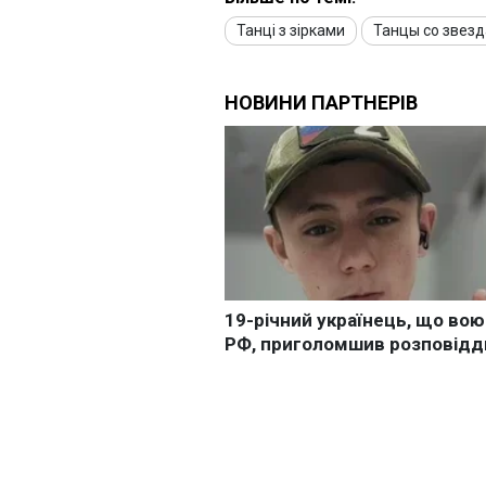
Танці з зірками
Танцы со звез