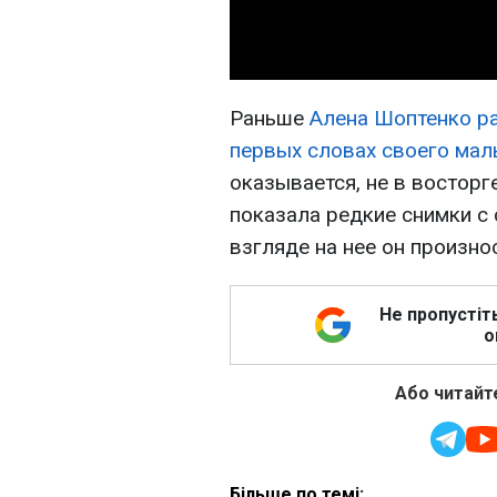
Раньше
Алена Шоптенко р
первых словах своего мал
оказывается, не в востор
показала редкие снимки с 
взгляде на нее он произно
Не пропустіт
о
Або читайте
Більше по темі: