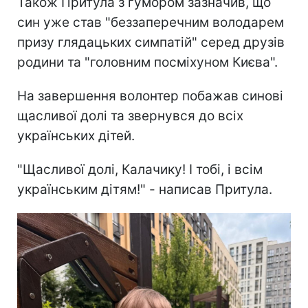
Також Притула з гумором зазначив, що
син уже став "беззаперечним володарем
призу глядацьких симпатій" серед друзів
родини та "головним посміхуном Києва".
На завершення волонтер побажав синові
щасливої долі та звернувся до всіх
українських дітей.
"Щасливої долі, Калачику! І тобі, і всім
українським дітям!" - написав Притула.