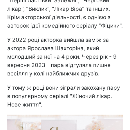
"Перші ластівки. Залежні", "Черговий
лікар", "Виклик", "Лікар Віра" та інших.
Крім акторської діяльності, є однією з
авторок ідеї комедійного серіалу "Фіцики".
У 2022 році акторка вийшла заміж за
актора Ярослава Шахторіна, який
молодший за неї на 4 роки. Через рік - 9
вересня 2023 - пара відгуляла пишне
весілля у колі найближчих друзів.
У тому ж році вони зіграли закохану пару
в популярному серіалі "Жіночий лікар.
Нове життя".