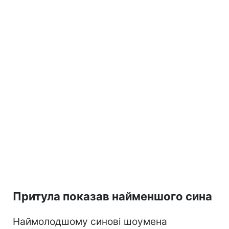
Притула показав найменшого сина
Наймолодшому синові шоумена