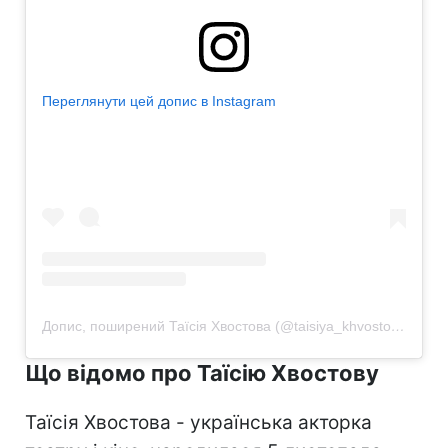
Переглянути цей допис в Instagram
Допис, поширений Таїсія Хвостова (@taisiya_khvostova)
Що відомо про Таїсію Хвостову
Таїсія Хвостова - українська акторка