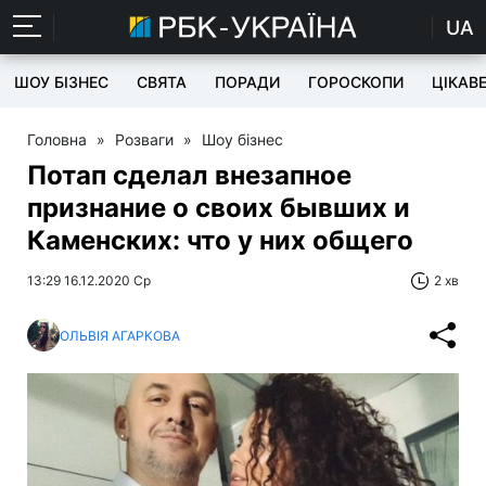
UA
ШОУ БІЗНЕС
СВЯТА
ПОРАДИ
ГОРОСКОПИ
ЦІКАВ
Головна
»
Розваги
»
Шоу бізнес
Потап сделал внезапное
признание о своих бывших и
Каменских: что у них общего
13:29 16.12.2020 Ср
2 хв
ОЛЬВІЯ АГАРКОВА