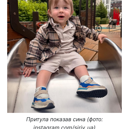
Притула показав сина (фото:
instagram.com/siriy_ua)