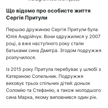
Що відомо про особисте життя
Сергія Притули
Першою дружиною Сергія Притули була
Юлія Андрійчук. Вони одружилися у 2007
році, а вже наступного року стали
батьками сина Дмитра. Згодом подружжя
розлучилося.
Із 2015 року Притула перебуває у шлюбі з
Катериною Сопельник. Подружжя
виховує трьох спільних дітей: доньок
Соломію та Стефанію, а також молодшого
сина Марка, якому виповнився один рік.