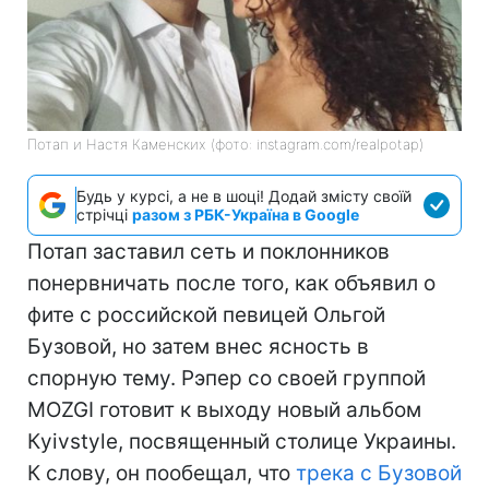
Потап и Настя Каменских (фото: instagram.com/realpotap)
Будь у курсі, а не в шоці! Додай змісту своїй
стрічці
разом з РБК-Україна в Google
Потап заставил сеть и поклонников
понервничать после того, как объявил о
фите с российской певицей Ольгой
Бузовой, но затем внес ясность в
спорную тему. Рэпер со своей группой
MOZGI готовит к выходу новый альбом
Кyivstyle, посвященный столице Украины.
К слову, он пообещал, что
трека с Бузовой