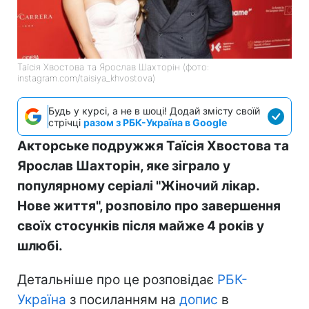
Таїсія Хвостова та Ярослав Шахторін (фото:
instagram.com/taisiya_khvostova)
Будь у курсі, а не в шоці! Додай змісту своїй
стрічці
разом з РБК-Україна в Google
Акторське подружжя Таїсія Хвостова та
Ярослав Шахторін, яке зіграло у
популярному серіалі "Жіночий лікар.
Нове життя", розповіло про завершення
своїх стосунків після майже 4 років у
шлюбі.
Детальніше про це розповідає
РБК-
Україна
з посиланням на
допис
в