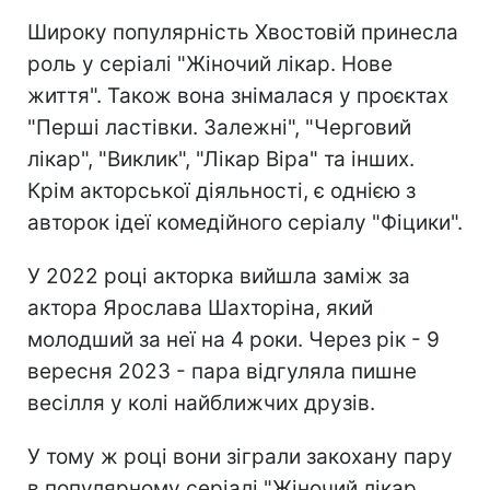
Широку популярність Хвостовій принесла
роль у серіалі "Жіночий лікар. Нове
життя". Також вона знімалася у проєктах
"Перші ластівки. Залежні", "Черговий
лікар", "Виклик", "Лікар Віра" та інших.
Крім акторської діяльності, є однією з
авторок ідеї комедійного серіалу "Фіцики".
У 2022 році акторка вийшла заміж за
актора Ярослава Шахторіна, який
молодший за неї на 4 роки. Через рік - 9
вересня 2023 - пара відгуляла пишне
весілля у колі найближчих друзів.
У тому ж році вони зіграли закохану пару
в популярному серіалі "Жіночий лікар.