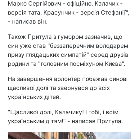
Марко Сергійович - офіційно. Калачик -
версія тата. Красунчик - версія Стефанії",
- написав він.
Також Притула з гумором зазначив, що
син уже став "беззаперечним володарем
призу глядацьких симпатій" серед друзів
родини та "головним посміхуном Києва".
На завершення волонтер побажав синові
щасливої долі та звернувся до всіх
українських дітей.
"Щасливої долі, Калачику! І тобі, і всім
українським дітям!" - написав Притула.