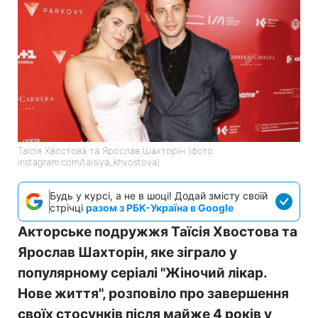
Таїсія Хвостова та Ярослав Шахторін (фото:
instagram.com/taisiya_khvostova)
Будь у курсі, а не в шоці! Додай змісту своїй
стрічці
разом з РБК-Україна в Google
Акторське подружжя Таїсія Хвостова та
Ярослав Шахторін, яке зіграло у
популярному серіалі "Жіночий лікар.
Нове життя", розповіло про завершення
своїх стосунків після майже 4 років у