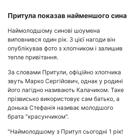
Притула показав найменшого сина
Наймолодшому синові шоумена
виповнився один рік. З цієї нагоди він
опублікував фото з хлопчиком і залишив
тепле привітання.
За словами Притули, офіційно хлопчика
звуть Марко Сергійович, однак у родині
його лагідно називають Калачиком. Таке
прізвисько використовує сам батько, а
донька Стефанія називає молодшого
брата "красунчиком".
"Наймолодшому з Притул сьогодні 1 рік!