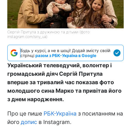
Сергій Притула з дружиною та дітьми (фото:
instagram.com/siriy_ua)
Будь у курсі, а не в шоці! Додай змісту своїй
стрічці
разом з РБК-Україна в Google
Український телеведучий, волонтер і
громадський діяч Сергій Притула
вперше за тривалий час показав фото
молодшого сина Марко та привітав його
з днем народження.
Про це пише
РБК-Україна
з посиланням на
його
допис
в Instagram.