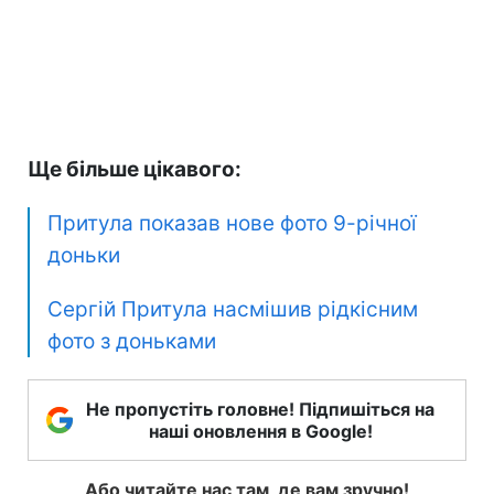
Ще більше цікавого:
Притула показав нове фото 9-річної
доньки
Сергій Притула насмішив рідкісним
фото з доньками
Не пропустіть головне! Підпишіться на
наші оновлення в Google!
Або читайте нас там, де вам зручно!