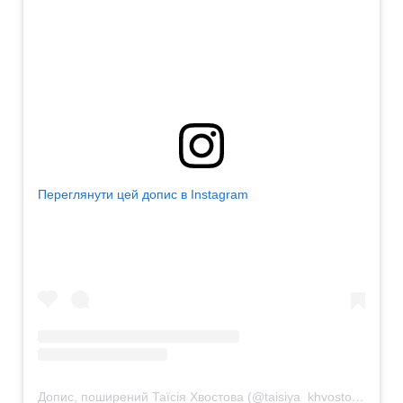
Переглянути цей допис в Instagram
Допис, поширений Таїсія Хвостова (@taisiya_khvostova)