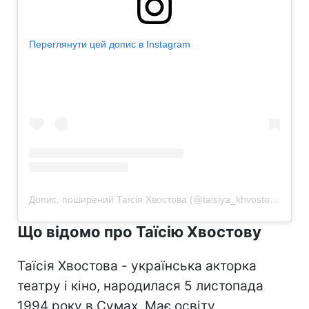
Переглянути цей допис в Instagram
Допис, поширений Таїсія Хвостова (@taisiya_khvostova)
Що відомо про Таїсію Хвостову
Таїсія Хвостова - українська акторка
театру і кіно, народилася 5 листопада
1994 року в Сумах. Має освіту