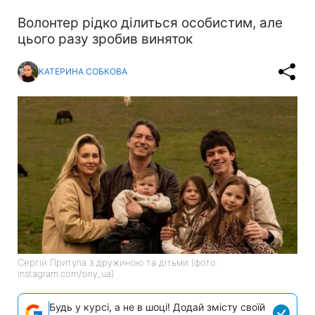
Волонтер рідко ділиться особистим, але
цього разу зробив виняток
КАТЕРИНА СОБКОВА
Сергій Притула з дружиною та дітьми (фото:
instagram.com/siriy_ua)
Будь у курсі, а не в шоці! Додай змісту своїй