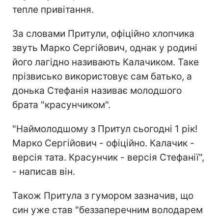
тепле привітання.
За словами Притули, офіційно хлопчика
звуть Марко Сергійович, однак у родині
його лагідно називають Калачиком. Таке
прізвисько використовує сам батько, а
донька Стефанія називає молодшого
брата "красунчиком".
"Наймолодшому з Притул сьогодні 1 рік!
Марко Сергійович - офіційно. Калачик -
версія тата. Красунчик - версія Стефанії",
- написав він.
Також Притула з гумором зазначив, що
син уже став "беззаперечним володарем