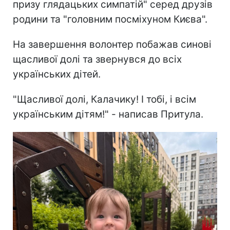
призу глядацьких симпатій" серед друзів
родини та "головним посміхуном Києва".
На завершення волонтер побажав синові
щасливої долі та звернувся до всіх
українських дітей.
"Щасливої долі, Калачику! І тобі, і всім
українським дітям!" - написав Притула.