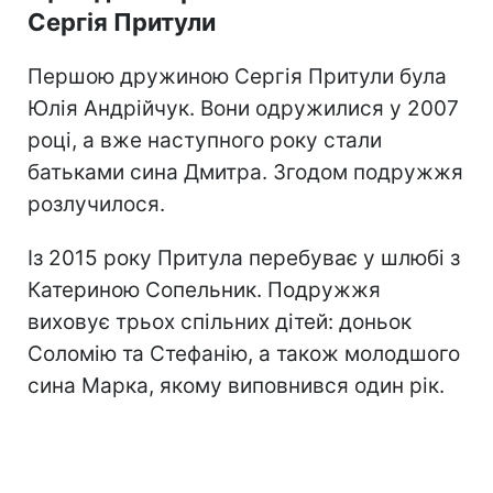
Сергія Притули
Першою дружиною Сергія Притули була
Юлія Андрійчук. Вони одружилися у 2007
році, а вже наступного року стали
батьками сина Дмитра. Згодом подружжя
розлучилося.
Із 2015 року Притула перебуває у шлюбі з
Катериною Сопельник. Подружжя
виховує трьох спільних дітей: доньок
Соломію та Стефанію, а також молодшого
сина Марка, якому виповнився один рік.