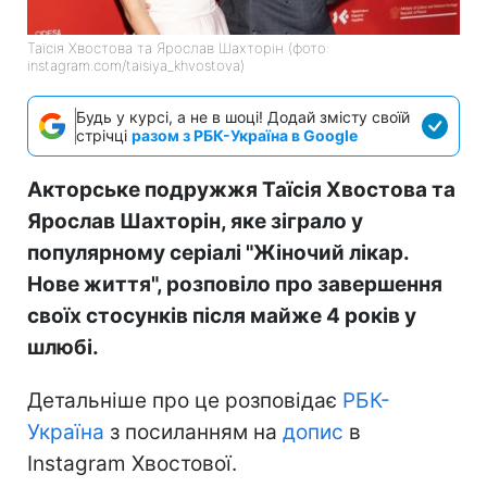
Таїсія Хвостова та Ярослав Шахторін (фото:
instagram.com/taisiya_khvostova)
Будь у курсі, а не в шоці! Додай змісту своїй
стрічці
разом з РБК-Україна в Google
Акторське подружжя Таїсія Хвостова та
Ярослав Шахторін, яке зіграло у
популярному серіалі "Жіночий лікар.
Нове життя", розповіло про завершення
своїх стосунків після майже 4 років у
шлюбі.
Детальніше про це розповідає
РБК-
Україна
з посиланням на
допис
в
Instagram Хвостової.