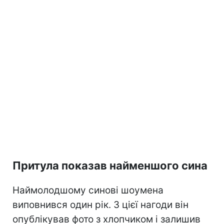
Притула показав найменшого сина
Наймолодшому синові шоумена
виповнився один рік. З цієї нагоди він
опублікував фото з хлопчиком і залишив