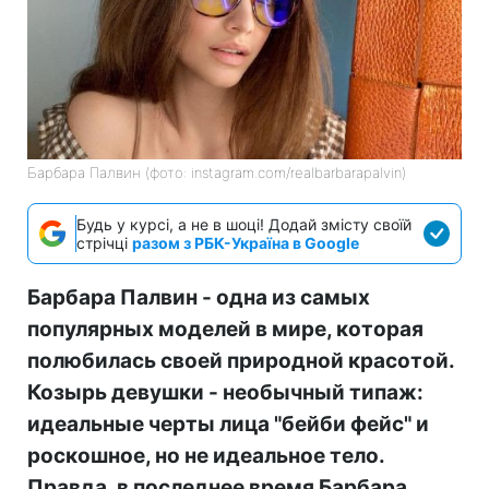
Барбара Палвин (фото: instagram.com/realbarbarapalvin)
Будь у курсі, а не в шоці! Додай змісту своїй
стрічці
разом з РБК-Україна в Google
Барбара Палвин - одна из самых
популярных моделей в мире, которая
полюбилась своей природной красотой.
Козырь девушки - необычный типаж:
идеальные черты лица "бейби фейс" и
роскошное, но не идеальное тело.
Правда, в последнее время Барбара