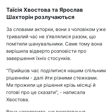
Таїсія Хвостова та Ярослав
Шахторін розлучаються
За словами акторки, вони з чоловіком уже
тривалий час не з'являлися разом, що
помітили шанувальники. Саме тому вона
вирішила відверто розповісти про
завершення їхніх стосунків.
"Прийшов час поділитися нашим спільним
рішенням - далі йти різними стежками.
Ми прожили це рішення крізь місяці й
готові про це сказати", - написала
Хвостова.
Вона наголосила, що розставання