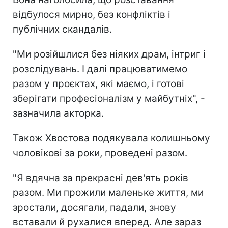
відбулося мирно, без конфліктів і
публічних скандалів.
"Ми розійшлися без ніяких драм, інтриг і
розслідувань. І далі працюватимемо
разом у проєктах, які маємо, і готові
зберігати професіоналізм у майбутніх", -
зазначила акторка.
Також Хвостова подякувала колишньому
чоловікові за роки, проведені разом.
"Я вдячна за прекрасні дев'ять років
разом. Ми прожили маленьке життя, ми
зростали, досягали, падали, знову
вставали й рухалися вперед. Але зараз