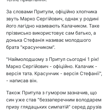
За словами Притули, офіційно хлопчика
звуть Марко Сергійович, однак у родині
його лагідно називають Калачиком. Таке
прізвисько використовує сам батько, а
донька Стефанія називає молодшого
брата "красунчиком".
"Наймолодшому з Притул сьогодні 1 рік!
Марко Сергійович - офіційно. Калачик -
версія тата. Красунчик - версія Стефанії",
- написав він.
Також Притула з гумором зазначив, що
син уже став "беззаперечним володарем
призу глядацьких симпатій" серед друзів