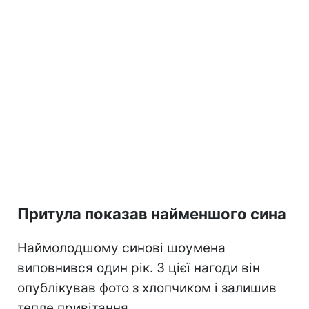
Притула показав найменшого сина
Наймолодшому синові шоумена
виповнився один рік. З цієї нагоди він
опублікував фото з хлопчиком і залишив
тепле привітання.