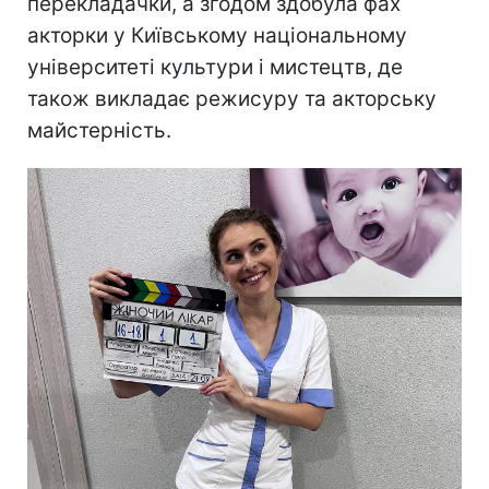
перекладачки, а згодом здобула фах
акторки у Київському національному
університеті культури і мистецтв, де
також викладає режисуру та акторську
майстерність.