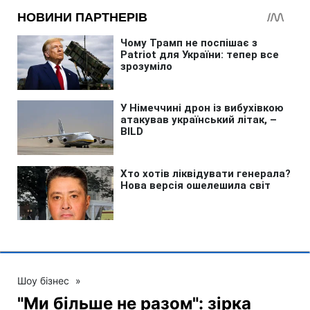
Шоу бізнес
»
"Ми більше не разом": зірка