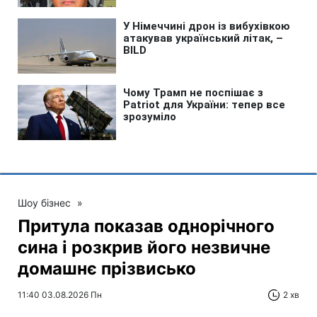
Шоу бізнес
»
Притула показав однорічного
сина і розкрив його незвичне
домашнє прізвисько
11:40 03.08.2026 Пн
2 хв