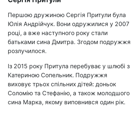
Першою дружиною Сергія Притули була
Юлія Андрійчук. Вони одружилися у 2007
році, а вже наступного року стали
батьками сина Дмитра. Згодом подружжя
розлучилося.
Із 2015 року Притула перебуває у шлюбі з
Катериною Сопельник. Подружжя
виховує трьох спільних дітей: доньок
Соломію та Стефанію, а також молодшого
сина Марка, якому виповнився один рік.