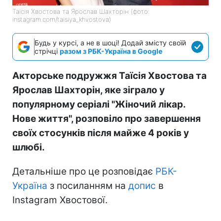
Таїсія Хвостова та Ярослав Шахторін (фото:
instagram.com/taisiya_khvostova)
Будь у курсі, а не в шоці! Додай змісту своїй
стрічці
разом з РБК-Україна в Google
Акторське подружжя Таїсія Хвостова та
Ярослав Шахторін, яке зіграло у
популярному серіалі "Жіночий лікар.
Нове життя", розповіло про завершення
своїх стосунків після майже 4 років у
шлюбі.
Детальніше про це розповідає
РБК-
Україна
з посиланням на
допис
в
Instagram Хвостової.