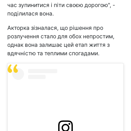
час зупинитися і піти своєю дорогою", -
поділилася вона.
Акторка зізналася, що рішення про
розлучення стало для обох непростим,
однак вона залишає цей етап життя з
вдячністю та теплими спогадами.