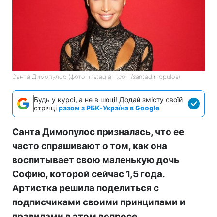
Санта Димопулос (фото: instagram.com/santadimopulos)
Будь у курсі, а не в шоці! Додай змісту своїй
стрічці
разом з РБК-Україна в Google
Санта Димопулос призналась, что ее
часто спрашивают о том, как она
воспитывает свою маленькую дочь
Софию, которой сейчас 1,5 года.
Артистка решила поделиться с
подписчиками своими принципами и
правилами в этом вопросе.