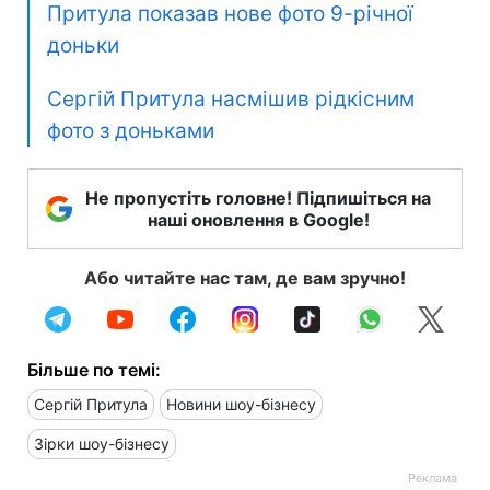
Притула показав нове фото 9-річної
доньки
Сергій Притула насмішив рідкісним
фото з доньками
Не пропустіть головне! Підпишіться на
наші оновлення в Google!
Або читайте нас там, де вам зручно!
Більше по темі:
Сергій Притула
Новини шоу-бізнесу
Зірки шоу-бізнесу