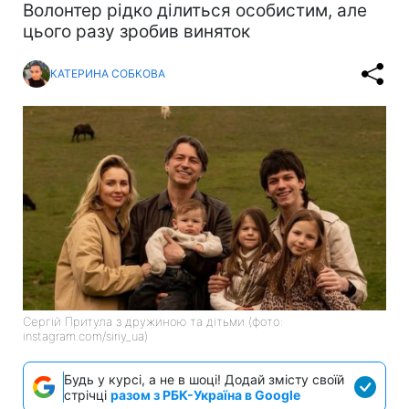
Волонтер рідко ділиться особистим, але
цього разу зробив виняток
КАТЕРИНА СОБКОВА
Сергій Притула з дружиною та дітьми (фото:
instagram.com/siriy_ua)
Будь у курсі, а не в шоці! Додай змісту своїй
стрічці
разом з РБК-Україна в Google