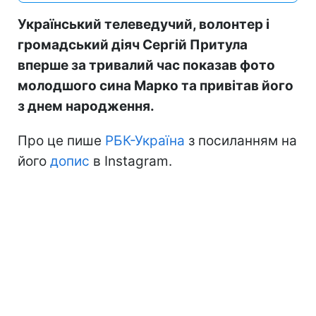
Український телеведучий, волонтер і
громадський діяч Сергій Притула
вперше за тривалий час показав фото
молодшого сина Марко та привітав його
з днем народження.
Про це пише
РБК-Україна
з посиланням на
його
допис
в Instagram.