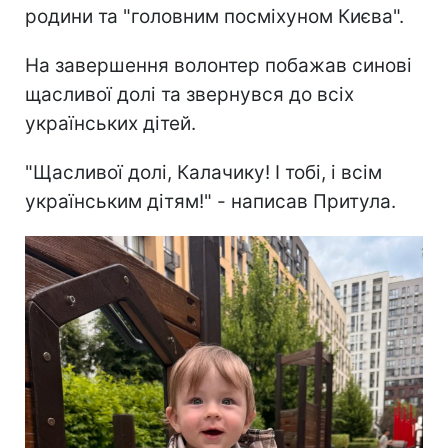
родини та "головним посміхуном Києва".
На завершення волонтер побажав синові
щасливої долі та звернувся до всіх
українських дітей.
"Щасливої долі, Калачику! І тобі, і всім
українським дітям!" - написав Притула.