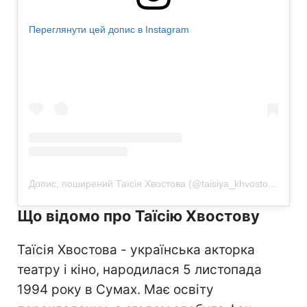
Переглянути цей допис в Instagram
Допис, поширений Таїсія Хвостова (@taisiya_khvostova)
Що відомо про Таїсію Хвостову
Таїсія Хвостова - українська акторка
театру і кіно, народилася 5 листопада
1994 року в Сумах. Має освіту