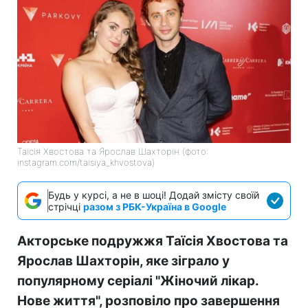
Таїсія Хвостова та Ярослав Шахторін (фото:
instagram.com/taisiya_khvostova)
Будь у курсі, а не в шоці! Додай змісту своїй
стрічці
разом з РБК-Україна в Google
Акторське подружжя Таїсія Хвостова та
Ярослав Шахторін, яке зіграло у
популярному серіалі "Жіночий лікар.
Нове життя", розповіло про завершення