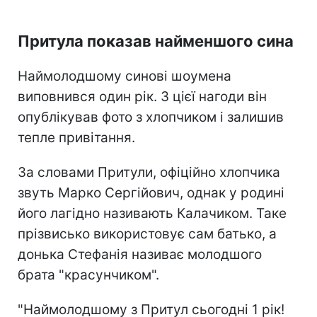
Притула показав найменшого сина
Наймолодшому синові шоумена
виповнився один рік. З цієї нагоди він
опублікував фото з хлопчиком і залишив
тепле привітання.
За словами Притули, офіційно хлопчика
звуть Марко Сергійович, однак у родині
його лагідно називають Калачиком. Таке
прізвисько використовує сам батько, а
донька Стефанія називає молодшого
брата "красунчиком".
"Наймолодшому з Притул сьогодні 1 рік!