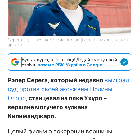
Серега поднялся на Килиманджаро (фото из личного архива
артиста)
Будь у курсі, а не в шоці! Додай змісту своїй
стрічці
разом з РБК-Україна в Google
Рэпер Серега, который недавно
выиграл
суд против своей экс-жены Полины
Ололо
, станцевал на пике Ухуро –
вершине могучего вулкана
Килиманджаро.
Целый фильм о покорении вершины