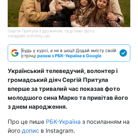
Сергій Притула з дружиною та дітьми (фото:
instagram.com/siriy_ua)
Будь у курсі, а не в шоці! Додай змісту своїй
стрічці
разом з РБК-Україна в Google
Український телеведучий, волонтер і
громадський діяч Сергій Притула
вперше за тривалий час показав фото
молодшого сина Марко та привітав його
з днем народження.
Про це пише
РБК-Україна
з посиланням на
його
допис
в Instagram.