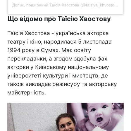
Допис, поширений Таїсія Хвостова (@taisiya_khvostova)
Що відомо про Таїсію Хвостову
Таїсія Хвостова - українська акторка
театру і кіно, народилася 5 листопада
1994 року в Сумах. Має освіту
перекладачки, а згодом здобула фах
акторки у Київському національному
університеті культури і мистецтв, де
також викладає режисуру та акторську
майстерність.