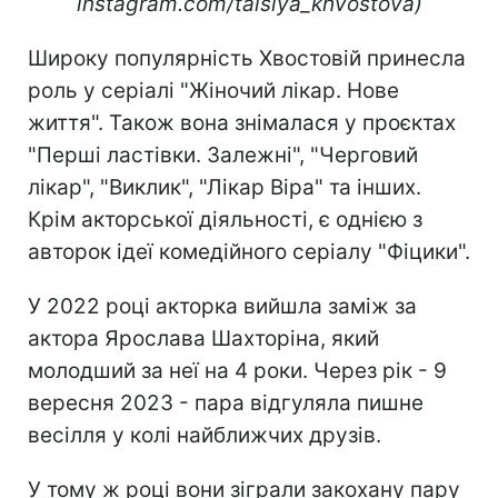
instagram.com/taisiya_khvostova)
Широку популярність Хвостовій принесла
роль у серіалі "Жіночий лікар. Нове
життя". Також вона знімалася у проєктах
"Перші ластівки. Залежні", "Черговий
лікар", "Виклик", "Лікар Віра" та інших.
Крім акторської діяльності, є однією з
авторок ідеї комедійного серіалу "Фіцики".
У 2022 році акторка вийшла заміж за
актора Ярослава Шахторіна, який
молодший за неї на 4 роки. Через рік - 9
вересня 2023 - пара відгуляла пишне
весілля у колі найближчих друзів.
У тому ж році вони зіграли закохану пару