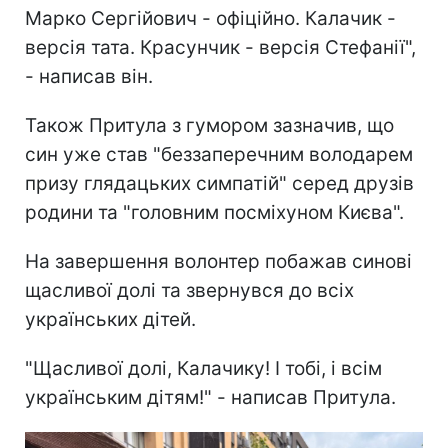
Марко Сергійович - офіційно. Калачик -
версія тата. Красунчик - версія Стефанії",
- написав він.
Також Притула з гумором зазначив, що
син уже став "беззаперечним володарем
призу глядацьких симпатій" серед друзів
родини та "головним посміхуном Києва".
На завершення волонтер побажав синові
щасливої долі та звернувся до всіх
українських дітей.
"Щасливої долі, Калачику! І тобі, і всім
українським дітям!" - написав Притула.