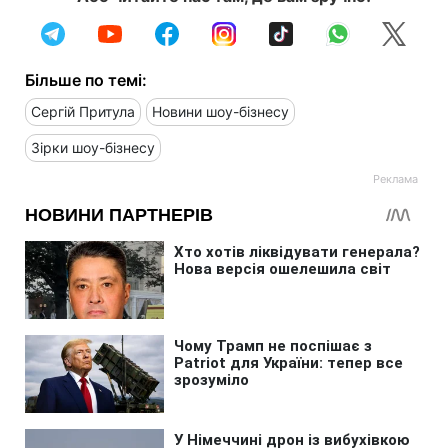
Більше по темі:
Сергій Притула
Новини шоу-бізнесу
Зірки шоу-бізнесу