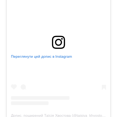
Переглянути цей допис в Instagram
Допис, поширений Таїсія Хвостова (@taisiya_khvostova)