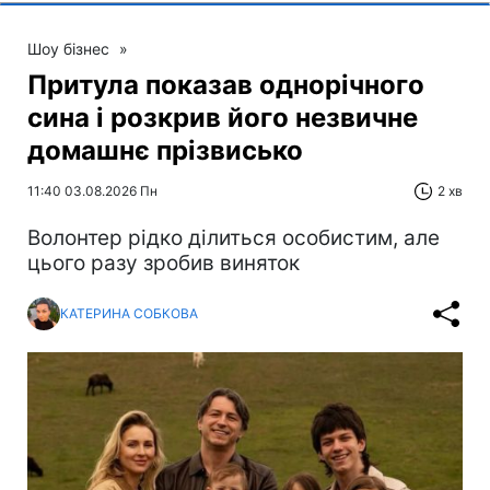
Шоу бізнес
»
Притула показав однорічного
сина і розкрив його незвичне
домашнє прізвисько
11:40 03.08.2026 Пн
2 хв
Волонтер рідко ділиться особистим, але
цього разу зробив виняток
КАТЕРИНА СОБКОВА