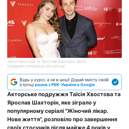
Таїсія Хвостова та Ярослав Шахторін (фото:
instagram.com/taisiya_khvostova)
Будь у курсі, а не в шоці! Додай змісту своїй
стрічці
разом з РБК-Україна в Google
Акторське подружжя Таїсія Хвостова та
Ярослав Шахторін, яке зіграло у
популярному серіалі "Жіночий лікар.
Нове життя", розповіло про завершення
своїх стосунків після майже 4 років у