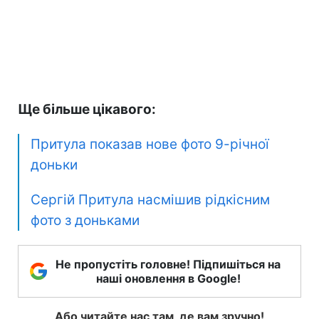
Ще більше цікавого:
Притула показав нове фото 9-річної
доньки
Сергій Притула насмішив рідкісним
фото з доньками
Не пропустіть головне! Підпишіться на
наші оновлення в Google!
Або читайте нас там, де вам зручно!