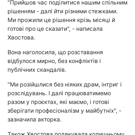
"Прийшов час поділитися нашим спільним
рішенням - далі йти різними стежками.
Ми прожили це рішення крізь місяці й
готові про це сказати", - написала
Хвостова.
Вона наголосила, що розставання
відбулося мирно, без конфліктів і
публічних скандалів.
"Ми розійшлися без ніяких драм, інтриг і
розслідувань. І далі працюватимемо
разом у проєктах, які маємо, і готові
зберігати професіоналізм у майбутніх", -
зазначила акторка.
Також Хвостова подякувала колишньому