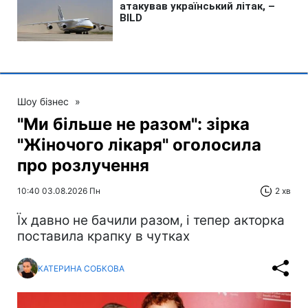
Шоу бізнес
»
"Ми більше не разом": зірка
"Жіночого лікаря" оголосила
про розлучення
10:40 03.08.2026 Пн
2 хв
Їх давно не бачили разом, і тепер акторка
поставила крапку в чутках
КАТЕРИНА СОБКОВА