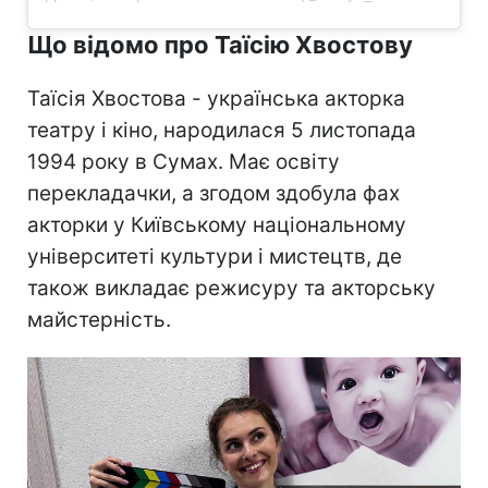
Що відомо про Таїсію Хвостову
Таїсія Хвостова - українська акторка
театру і кіно, народилася 5 листопада
1994 року в Сумах. Має освіту
перекладачки, а згодом здобула фах
акторки у Київському національному
університеті культури і мистецтв, де
також викладає режисуру та акторську
майстерність.