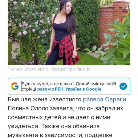
Полина Ололо (Фото: instagram/polina lola)
Будь у курсі, а не в шоці! Додай змісту своїй
стрічці
разом з РБК-Україна в Google
Бывшая жена известного
рэпера Сереги
Полина Ололо заявила, что он забрал их
совместных детей и не дает с ними
увидеться. Также она обвинила
музыканта в зависимости, подделке