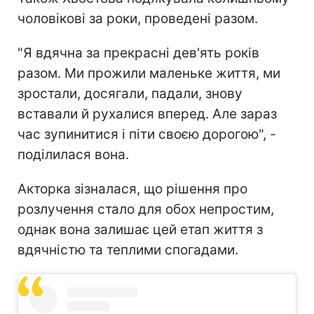
чоловікові за роки, проведені разом.
"Я вдячна за прекрасні дев'ять років
разом. Ми прожили маленьке життя, ми
зростали, досягали, падали, знову
вставали й рухалися вперед. Але зараз
час зупинитися і піти своєю дорогою", -
поділилася вона.
Акторка зізналася, що рішення про
розлучення стало для обох непростим,
однак вона залишає цей етап життя з
вдячністю та теплими спогадами.