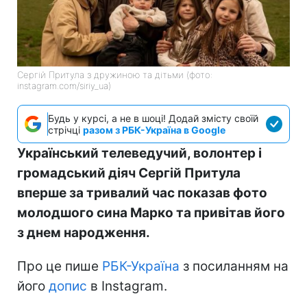
Сергій Притула з дружиною та дітьми (фото:
instagram.com/siriy_ua)
Будь у курсі, а не в шоці! Додай змісту своїй
стрічці
разом з РБК-Україна в Google
Український телеведучий, волонтер і
громадський діяч Сергій Притула
вперше за тривалий час показав фото
молодшого сина Марко та привітав його
з днем народження.
Про це пише
РБК-Україна
з посиланням на
його
допис
в Instagram.