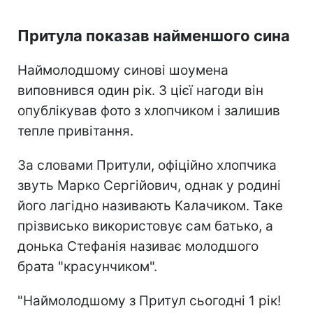
Притула показав найменшого сина
Наймолодшому синові шоумена
виповнився один рік. З цієї нагоди він
опублікував фото з хлопчиком і залишив
тепле привітання.
За словами Притули, офіційно хлопчика
звуть Марко Сергійович, однак у родині
його лагідно називають Калачиком. Таке
прізвисько використовує сам батько, а
донька Стефанія називає молодшого
брата "красунчиком".
"Наймолодшому з Притул сьогодні 1 рік!