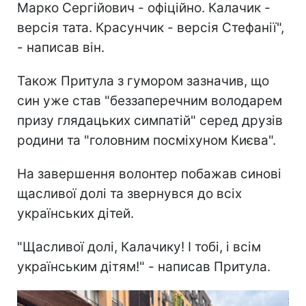
Марко Сергійович - офіційно. Калачик -
версія тата. Красунчик - версія Стефанії",
- написав він.
Також Притула з гумором зазначив, що
син уже став "беззаперечним володарем
призу глядацьких симпатій" серед друзів
родини та "головним посміхуном Києва".
На завершення волонтер побажав синові
щасливої долі та звернувся до всіх
українських дітей.
"Щасливої долі, Калачику! І тобі, і всім
українським дітям!" - написав Притула.