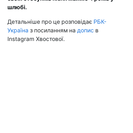
шлюбі.
Детальніше про це розповідає
РБК-
Україна
з посиланням на
допис
в
Instagram Хвостової.