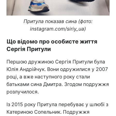
Притула показав сина (фото:
instagram.com/siriy_ua)
Що відомо про особисте життя
Сергія Притули
Першою дружиною Сергія Притули була
Юлія Андрійчук. Вони одружилися у 2007
році, а вже наступного року стали
батьками сина Дмитра. Згодом подружжя
розлучилося.
Із 2015 року Притула перебуває у шлюбі з
Катериною Сопельник. Подружжя