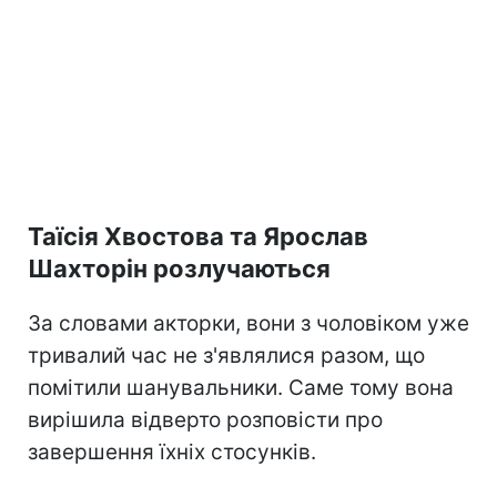
Таїсія Хвостова та Ярослав
Шахторін розлучаються
За словами акторки, вони з чоловіком уже
тривалий час не з'являлися разом, що
помітили шанувальники. Саме тому вона
вирішила відверто розповісти про
завершення їхніх стосунків.