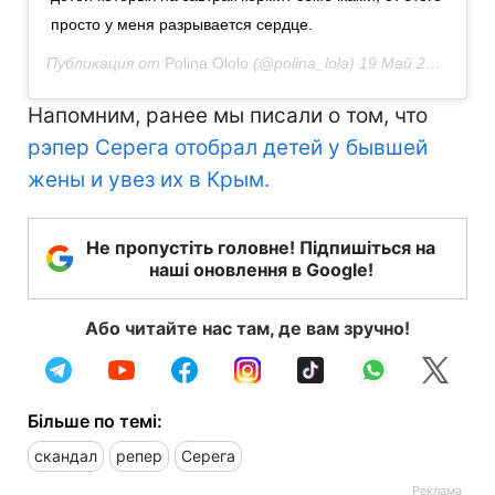
просто у меня разрывается сердце.
Публикация от
Polina Ololo
(@polina_lola)
19 Май 2020 в 2:38 PDT
Напомним, ранее мы писали о том, что
рэпер Серега отобрал детей у бывшей
жены и увез их в Крым.
Не пропустіть головне! Підпишіться на
наші оновлення в Google!
Або читайте нас там, де вам зручно!
Більше по темі:
скандал
репер
Серега