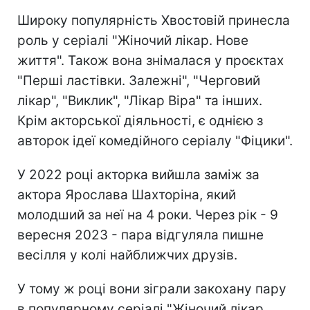
Широку популярність Хвостовій принесла
роль у серіалі "Жіночий лікар. Нове
життя". Також вона знімалася у проєктах
"Перші ластівки. Залежні", "Черговий
лікар", "Виклик", "Лікар Віра" та інших.
Крім акторської діяльності, є однією з
авторок ідеї комедійного серіалу "Фіцики".
У 2022 році акторка вийшла заміж за
актора Ярослава Шахторіна, який
молодший за неї на 4 роки. Через рік - 9
вересня 2023 - пара відгуляла пишне
весілля у колі найближчих друзів.
У тому ж році вони зіграли закохану пару
в популярному серіалі "Жіночий лікар.