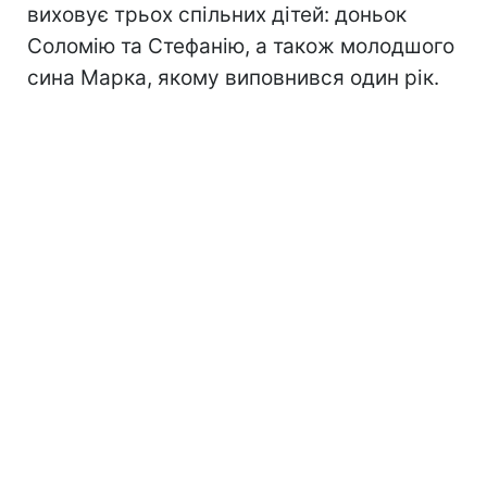
виховує трьох спільних дітей: доньок
Соломію та Стефанію, а також молодшого
сина Марка, якому виповнився один рік.