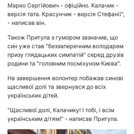
Марко Сергійович - офіційно. Калачик -
версія тата. Красунчик - версія Стефанії",
- написав він.
Також Притула з гумором зазначив, що
син уже став "беззаперечним володарем
призу глядацьких симпатій" серед друзів
родини та "головним посміхуном Києва".
На завершення волонтер побажав синові
щасливої долі та звернувся до всіх
українських дітей.
"Щасливої долі, Калачику! І тобі, і всім
українським дітям!" - написав Притула.