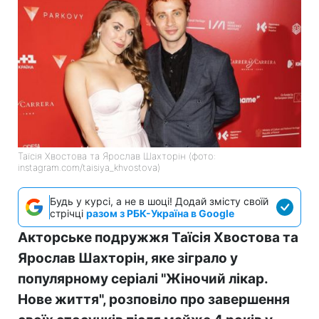
Таїсія Хвостова та Ярослав Шахторін (фото:
instagram.com/taisiya_khvostova)
Будь у курсі, а не в шоці! Додай змісту своїй
стрічці
разом з РБК-Україна в Google
Акторське подружжя Таїсія Хвостова та
Ярослав Шахторін, яке зіграло у
популярному серіалі "Жіночий лікар.
Нове життя", розповіло про завершення