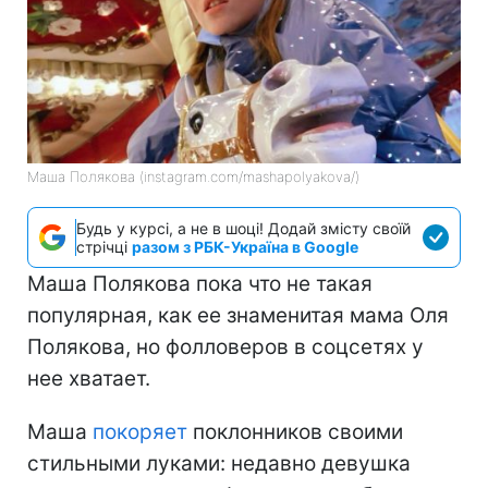
Маша Полякова (instagram.com/mashapolyakova/)
Будь у курсі, а не в шоці! Додай змісту своїй
стрічці
разом з РБК-Україна в Google
Маша Полякова пока что не такая
популярная, как ее знаменитая мама Оля
Полякова, но фолловеров в соцсетях у
нее хватает.
Маша
покоряет
поклонников своими
стильными луками: недавно девушка