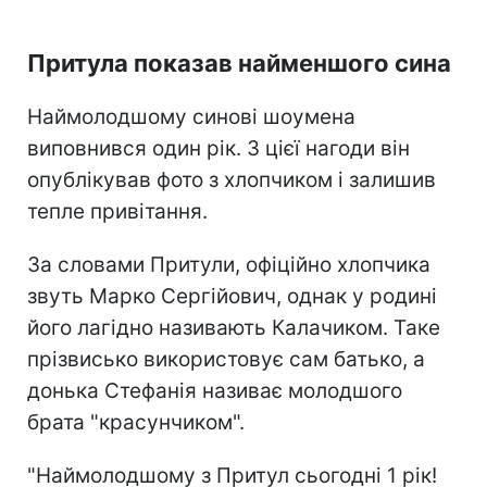
Притула показав найменшого сина
Наймолодшому синові шоумена
виповнився один рік. З цієї нагоди він
опублікував фото з хлопчиком і залишив
тепле привітання.
За словами Притули, офіційно хлопчика
звуть Марко Сергійович, однак у родині
його лагідно називають Калачиком. Таке
прізвисько використовує сам батько, а
донька Стефанія називає молодшого
брата "красунчиком".
"Наймолодшому з Притул сьогодні 1 рік!