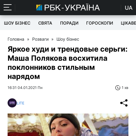
UA
ШОУ БІЗНЕС
СВЯТА
ПОРАДИ
ГОРОСКОПИ
ЦІКАВ
Головна
»
Розваги
»
Шоу бізнес
Яркое худи и трендовые серьги:
Маша Полякова восхитила
поклонников стильным
нарядом
16:31 04.01.2021 Пн
1 хв
LITE