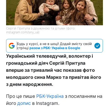
Сергій Притула з дружиною та дітьми (фото:
instagram.com/siriy_ua)
Будь у курсі, а не в шоці! Додай змісту своїй
стрічці
разом з РБК-Україна в Google
Український телеведучий, волонтер і
громадський діяч Сергій Притула
вперше за тривалий час показав фото
молодшого сина Марко та привітав його
з днем народження.
Про це пише
РБК-Україна
з посиланням на
його
допис
в Instagram.