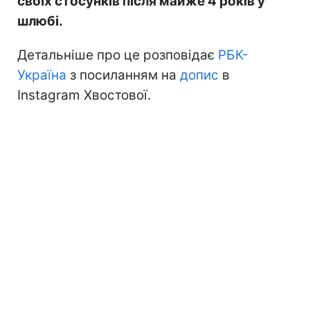
своїх стосунків після майже 4 років у
шлюбі.
Детальніше про це розповідає
РБК-
Україна
з посиланням на
допис
в
Instagram Хвостової.