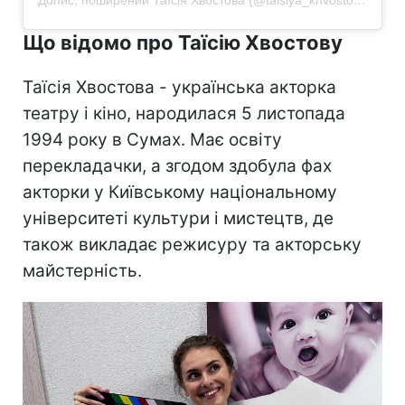
Допис, поширений Таїсія Хвостова (@taisiya_khvostova)
Що відомо про Таїсію Хвостову
Таїсія Хвостова - українська акторка
театру і кіно, народилася 5 листопада
1994 року в Сумах. Має освіту
перекладачки, а згодом здобула фах
акторки у Київському національному
університеті культури і мистецтв, де
також викладає режисуру та акторську
майстерність.