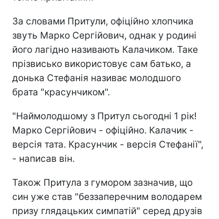
За словами Притули, офіційно хлопчика
звуть Марко Сергійович, однак у родині
його лагідно називають Калачиком. Таке
прізвисько використовує сам батько, а
донька Стефанія називає молодшого
брата "красунчиком".
"Наймолодшому з Притул сьогодні 1 рік!
Марко Сергійович - офіційно. Калачик -
версія тата. Красунчик - версія Стефанії",
- написав він.
Також Притула з гумором зазначив, що
син уже став "беззаперечним володарем
призу глядацьких симпатій" серед друзів