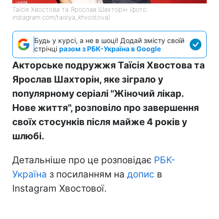
Таїсія Хвостова та Ярослав Шахторін (фото:
instagram.com/taisiya_khvostova)
Будь у курсі, а не в шоці! Додай змісту своїй
стрічці
разом з РБК-Україна в Google
Акторське подружжя Таїсія Хвостова та
Ярослав Шахторін, яке зіграло у
популярному серіалі "Жіночий лікар.
Нове життя", розповіло про завершення
своїх стосунків після майже 4 років у
шлюбі.
Детальніше про це розповідає
РБК-
Україна
з посиланням на
допис
в
Instagram Хвостової.