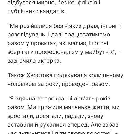
відбулося мирно, без конфліктів і
публічних скандалів.
"Ми розійшлися без ніяких драм, інтриг і
розслідувань. І далі працюватимемо
разом у проєктах, які маємо, і готові
зберігати професіоналізм у майбутніх", -
зазначила акторка.
Також Хвостова подякувала колишньому
чоловікові за роки, проведені разом.
"Я вдячна за прекрасні дев'ять років
разом. Ми прожили маленьке життя, ми
зростали, досягали, падали, знову
вставали й рухалися вперед. Але зараз
час зупинитися і піти своєю дорогою", -