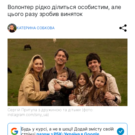
Волонтер рідко ділиться особистим, але
цього разу зробив виняток
КАТЕРИНА СОБКОВА
Сергій Притула з дружиною та дітьми (фото:
instagram.com/siriy_ua)
Будь у курсі, а не в шоці! Додай змісту своїй
стрічці
разом з РБК-Україна в Google