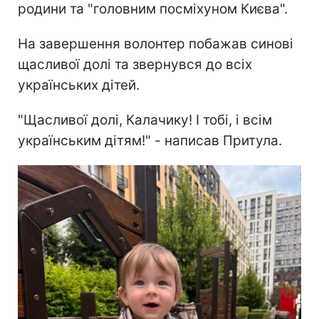
родини та "головним посміхуном Києва".
На завершення волонтер побажав синові
щасливої долі та звернувся до всіх
українських дітей.
"Щасливої долі, Калачику! І тобі, і всім
українським дітям!" - написав Притула.