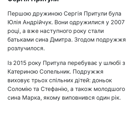
Першою дружиною Сергія Притули була
Юлія Андрійчук. Вони одружилися у 2007
році, а вже наступного року стали
батьками сина Дмитра. Згодом подружжя
розлучилося.
Із 2015 року Притула перебуває у шлюбі з
Катериною Сопельник. Подружжя
виховує трьох спільних дітей: доньок
Соломію та Стефанію, а також молодшого
сина Марка, якому виповнився один рік.