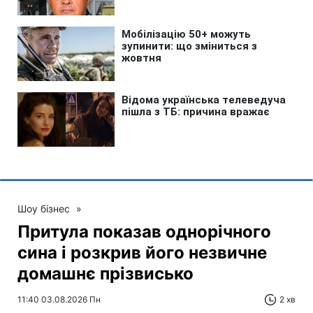
Шоу бізнес
»
Притула показав однорічного
сина і розкрив його незвичне
домашнє прізвисько
11:40 03.08.2026 Пн
2 хв