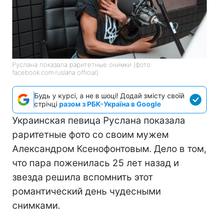
Руслана показала раритетные снимки (фото:
facebook.com.ruslana official)
Будь у курсі, а не в шоці! Додай змісту своїй
стрічці
разом з РБК-Україна в Google
Украинская певица Руслана показала
раритетные фото со своим мужем
Александром Ксенофонтовым. Дело в том,
что пара поженилась 25 лет назад и
звезда решила вспомнить этот
романтический день чудесными
снимками.