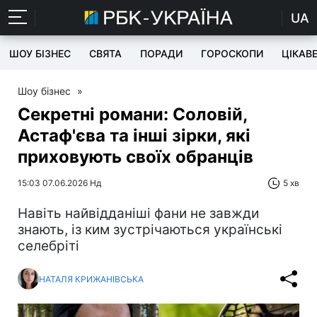
UA
ШОУ БІЗНЕС
СВЯТА
ПОРАДИ
ГОРОСКОПИ
ЦІКАВ
Шоу бізнес
»
Секретні романи: Соловій,
Астаф'єва та інші зірки, які
приховують своїх обранців
15:03 07.06.2026 Нд
5 хв
Навіть найвідданіші фани не завжди
знають, із ким зустрічаються українські
селебріті
НАТАЛЯ КРИЖАНІВСЬКА