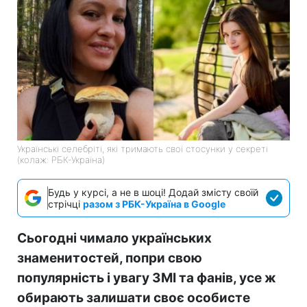
Українські селебріті, які тримають свої стосунки у секреті
(колаж: РБК-Україна)
Будь у курсі, а не в шоці! Додай змісту своїй
стрічці
разом з РБК-Україна в Google
Сьогодні чимало українських
знаменитостей, попри свою
популярність і увагу ЗМІ та фанів, усе ж
обирають залишати своє особисте