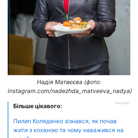
Надія Матвєєва (фото:
instagram.com/nadezhda_matveeva_nadya)
Більше цікавого:
Пилип Коляденко зізнався, як почав
жити з коханою та чому наважився на