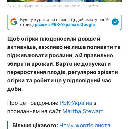
Як часто збирати огірки на городі (фото: magnific)
Будь у курсі, а не в шоці! Додай змісту своїй
стрічці
разом з РБК-Україна в Google
Щоб огірки плодоносили довше й
активніше, важливо не лише поливати та
підживлювати рослини, а й правильно
збирати врожай. Варто не допускати
переростання плодів, регулярно зрізати
огірки та робити це у відповідний час
доби.
Про це повідомляє
РБК-Україна
з
посиланням на сайт
Martha Stewart.
Більше цікавого:
Чому жовтіє листя