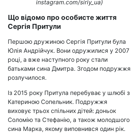
instagram.com/siriy_ua)
Що відомо про особисте життя
Сергія Притули
Першою дружиною Сергія Притули була
Юлія Андрійчук. Вони одружилися у 2007
році, а вже наступного року стали
батьками сина Дмитра. Згодом подружжя
розлучилося.
Із 2015 року Притула перебуває у шлюбі з
Катериною Сопельник. Подружжя
виховує трьох спільних дітей: доньок
Соломію та Стефанію, а також молодшого
сина Марка, якому виповнився один рік.