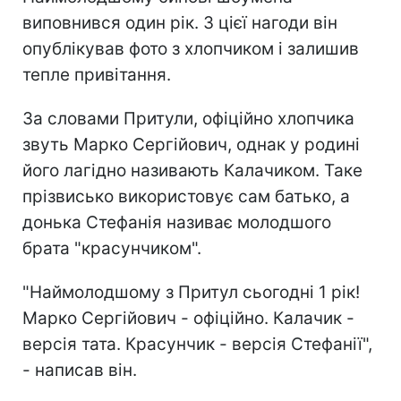
виповнився один рік. З цієї нагоди він
опублікував фото з хлопчиком і залишив
тепле привітання.
За словами Притули, офіційно хлопчика
звуть Марко Сергійович, однак у родині
його лагідно називають Калачиком. Таке
прізвисько використовує сам батько, а
донька Стефанія називає молодшого
брата "красунчиком".
"Наймолодшому з Притул сьогодні 1 рік!
Марко Сергійович - офіційно. Калачик -
версія тата. Красунчик - версія Стефанії",
- написав він.