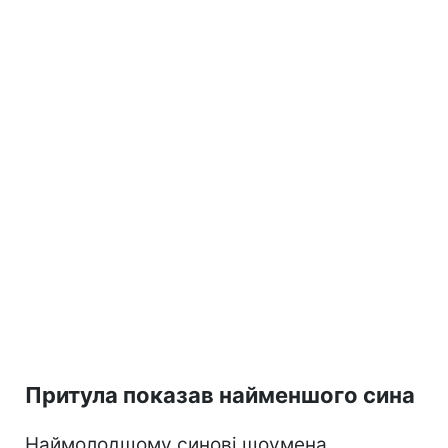
Притула показав найменшого сина
Наймолодшому синові шоумена