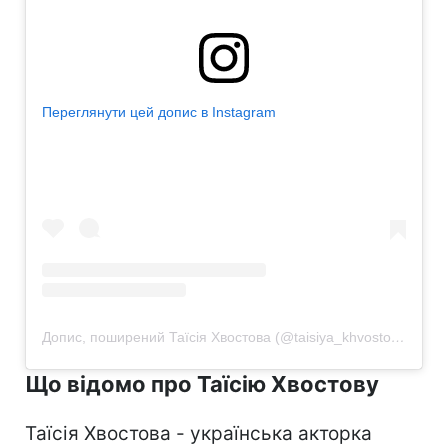
Переглянути цей допис в Instagram
Допис, поширений Таїсія Хвостова (@taisiya_khvostova)
Що відомо про Таїсію Хвостову
Таїсія Хвостова - українська акторка