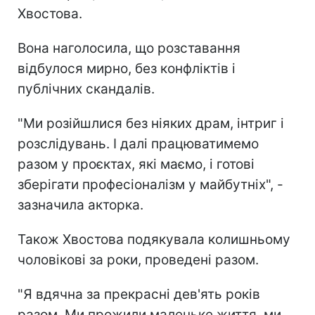
Хвостова.
Вона наголосила, що розставання
відбулося мирно, без конфліктів і
публічних скандалів.
"Ми розійшлися без ніяких драм, інтриг і
розслідувань. І далі працюватимемо
разом у проєктах, які маємо, і готові
зберігати професіоналізм у майбутніх", -
зазначила акторка.
Також Хвостова подякувала колишньому
чоловікові за роки, проведені разом.
"Я вдячна за прекрасні дев'ять років
разом. Ми прожили маленьке життя, ми