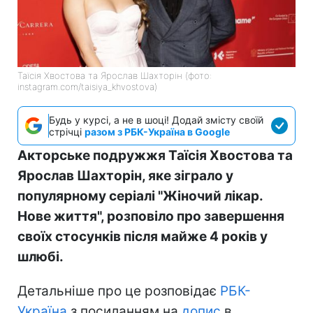
Таїсія Хвостова та Ярослав Шахторін (фото:
instagram.com/taisiya_khvostova)
Будь у курсі, а не в шоці! Додай змісту своїй
стрічці
разом з РБК-Україна в Google
Акторське подружжя Таїсія Хвостова та
Ярослав Шахторін, яке зіграло у
популярному серіалі "Жіночий лікар.
Нове життя", розповіло про завершення
своїх стосунків після майже 4 років у
шлюбі.
Детальніше про це розповідає
РБК-
Україна
з посиланням на
допис
в