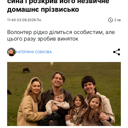
сина і розкрив його незвичне
домашнє прізвисько
11:40 03.08.2026 Пн
2 хв
Волонтер рідко ділиться особистим, але
цього разу зробив виняток
КАТЕРИНА СОБКОВА