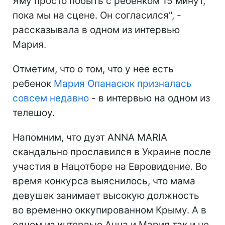
Яму просто побыть с ребенком 15 минут,
пока мы на сцене. Он согласился", -
рассказывала в одном из интервью
Мария.
Отметим, что о том, что у нее есть
ребенок
Мария Опанасюк призналась
совсем недавно
- в интервью на одном из
телешоу.
Напомним, что дуэт ANNA MARIA
скандально прославился в Украине после
участия в Нацотборе на Евровидение. Во
время конкурса выяснилось, что мама
девушек занимает высокую должность
во временно оккупированном Крыму. А в
одном из интервью Анна и Мария так и не