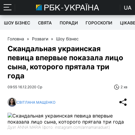
UA
ШОУ БІЗНЕС
СВЯТА
ПОРАДИ
ГОРОСКОПИ
ЦІКАВ
Головна
»
Розваги
»
Шоу бізнес
Скандальная украинская
певица впервые показала лицо
сына, которого прятала три
года
09:55 16.12.2020 Ср
2 хв
СВІТЛАНА МАЩЕНКО
Дуэт ANNA MARIA (фото: instagram.com/annamariaduet)