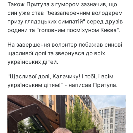
Також Притула з гумором зазначив, що
син уже став "беззаперечним володарем
призу глядацьких симпатій" серед друзів
родини та "головним посміхуном Києва".
На завершення волонтер побажав синові
щасливої долі та звернувся до всіх
українських дітей.
"Щасливої долі, Калачику! І тобі, і всім
українським дітям!" - написав Притула.