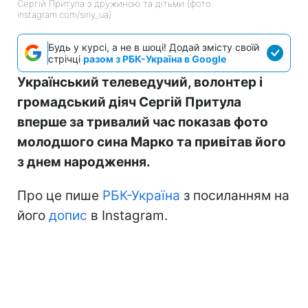
Сергій Притула з дружиною та дітьми (фото:
instagram.com/siriy_ua)
Будь у курсі, а не в шоці! Додай змісту своїй
стрічці
разом з РБК-Україна в Google
Український телеведучий, волонтер і
громадський діяч Сергій Притула
вперше за тривалий час показав фото
молодшого сина Марко та привітав його
з днем народження.
Про це пише
РБК-Україна
з посиланням на
його
допис
в Instagram.