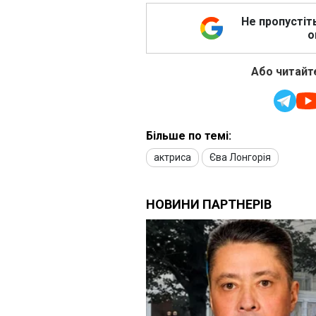
Не пропустіт
о
Або читайте
Більше по темі:
актриса
Єва Лонгорія