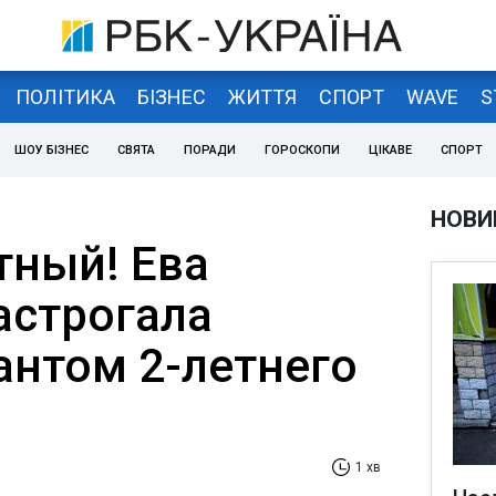
ПОЛІТИКА
БІЗНЕС
ЖИТТЯ
СПОРТ
WAVE
S
ШОУ БІЗНЕС
СВЯТА
ПОРАДИ
ГОРОСКОПИ
ЦІКАВЕ
СПОРТ
НОВИ
тный! Ева
астрогала
антом 2-летнего
1 хв