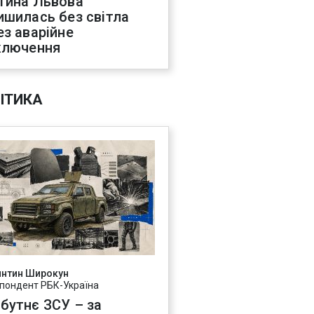
тина Львова
ишилась без світла
ез аварійне
ключення
ІТИКА
янтин Широкун
пондент РБК-Україна
бутнє ЗСУ – за