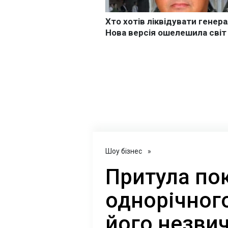
Шоу бізнес
»
Притула по
однорічного
його незви