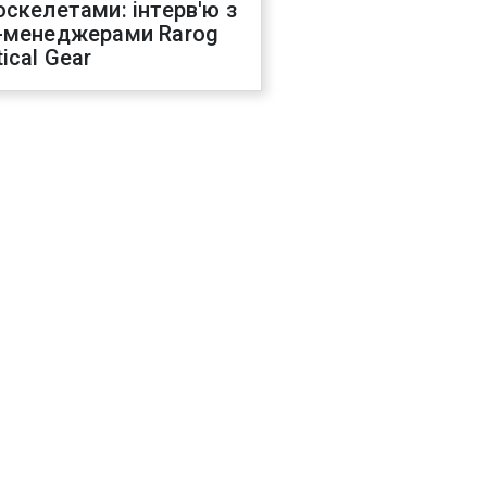
оскелетами: інтерв'ю з
-менеджерами Rarog
ical Gear