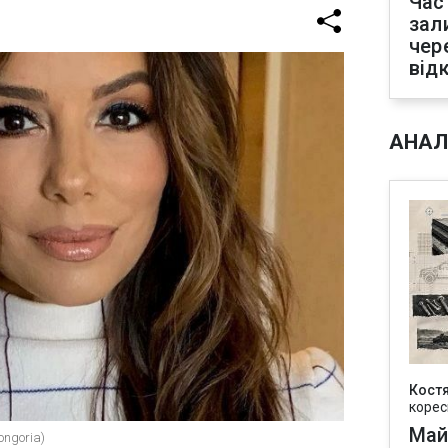
Час
зал
чер
від
АНАЛ
Кост
корес
Май
ongoria)