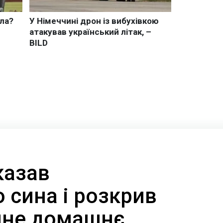
казав
 сина і розкрив
чне домашнє