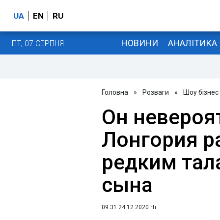
UA
EN
RU
НОВИНИ
АНАЛІТИКА
ПТ, 07 СЕРПНЯ
Головна
»
Розваги
»
Шоу бізнес
Он невероя
Лонгория р
редким тал
сына
09:31 24.12.2020 Чт