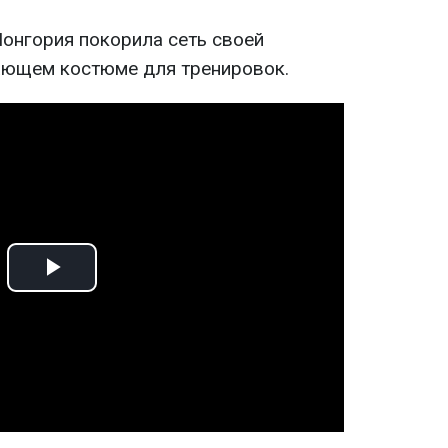
Лонгория покорила сеть своей
ающем костюме для тренировок.
Play
Video