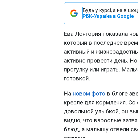
Будь у курсі, а не в шоц
РБК-Україна в Google
Ева Лонгория показала но
который в последнее врем
активный и жизнерадостны
активно провести день. Но 
прогулку или играть. Мал
готовкой.
На
новом фото
в блоге зв
кресле для кормления. Со 
довольной улыбкой, он вы
видно, что взрослые затея
блюд, а малышу отвели сво