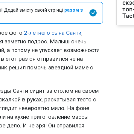
екз
топ
і! Додай змісту своїй стрічці
разом з
Tact
вое фото
2-летнего сына Санти
,
я заметно подрос. Малыш очень
й, а потому не упускает возможности
в этот раз он отправился не на
ьчик решил помочь звездной маме с
езды Санти сидит за столом на своем
скалкой в руках, раскатывая тесто с
глядит невероятно мило. На фоне
ли на кухне приготовление массы
е дело. И не зря! Он справился