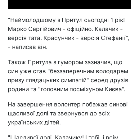
"Наймолодшому з Притул сьогодні 1 рік!
Марко Сергійович - офіційно. Калачик -
версія тата. Красунчик - версія Стефанії",
- написав він.
Також Притула з гумором зазначив, що
син уже став "беззаперечним володарем
призу глядацьких симпатій" серед друзів
родини та "головним посміхуном Києва".
На завершення волонтер побажав синові
щасливої долі та звернувся до всіх
українських дітей.
"Щасливої долі, Калачику! І тобі, і всім