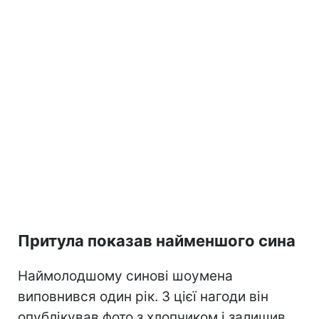
Притула показав найменшого сина
Наймолодшому синові шоумена
виповнився один рік. З цієї нагоди він
опублікував фото з хлопчиком і залишив