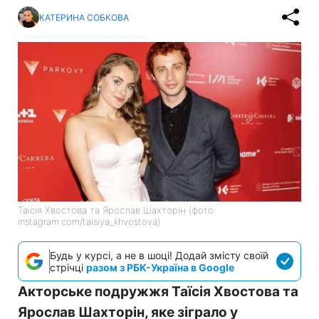
КАТЕРИНА СОБКОВА
Таїсія Хвостова та Ярослав Шахторін (фото:
instagram.com/taisiya_khvostova)
Будь у курсі, а не в шоці! Додай змісту своїй
стрічці
разом з РБК-Україна в Google
Акторське подружжя Таїсія Хвостова та
Ярослав Шахторін, яке зіграло у