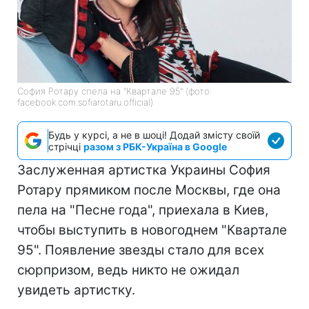
София Ротару спела на "Квартале 95" (фото:
facebook.com.sofiarotaru.official)
Будь у курсі, а не в шоці! Додай змісту своїй
стрічці
разом з РБК-Україна в Google
Заслуженная артистка Украины София
Ротару прямиком после Москвы, где она
пела на "Песне года", приехала в Киев,
чтобы выступить в новогоднем "Квартале
95". Появление звезды стало для всех
сюрпризом, ведь никто не ожидал
увидеть артистку.