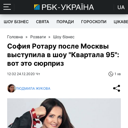
UA
ШОУ БІЗНЕС
СВЯТА
ПОРАДИ
ГОРОСКОПИ
ЦІКАВ
Головна
»
Розваги
»
Шоу бізнес
София Ротару после Москвы
выступила в шоу "Квартала 95":
вот это сюрприз
12:32 24.12.2020 Чт
1 хв
ЛЮДМИЛА ЖУКОВА