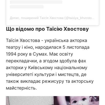
Допис, поширений Таїсія Хвостова (@taisiya_khvostova)
Що відомо про Таїсію Хвостову
Таїсія Хвостова - українська акторка
театру і кіно, народилася 5 листопада
1994 року в Сумах. Має освіту
перекладачки, а згодом здобула фах
акторки у Київському національному
університеті культури і мистецтв, де
також викладає режисуру та акторську
майстерність.