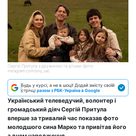
Сергій Притула з дружиною та дітьми (фото:
instagram.com/siriy_ua)
Будь у курсі, а не в шоці! Додай змісту своїй
стрічці
разом з РБК-Україна в Google
Український телеведучий, волонтер і
громадський діяч Сергій Притула
вперше за тривалий час показав фото
молодшого сина Марко та привітав його
з днем народження.