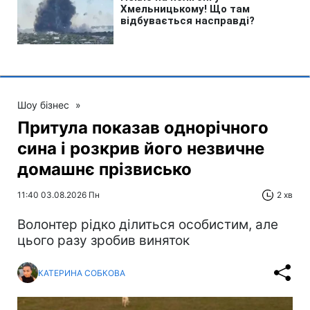
Шоу бізнес
»
Притула показав однорічного
сина і розкрив його незвичне
домашнє прізвисько
11:40 03.08.2026 Пн
2 хв
Волонтер рідко ділиться особистим, але
цього разу зробив виняток
КАТЕРИНА СОБКОВА