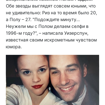
Обе звезды выглядят совсем юными, что
не удивительно: Риз на то время было 20,
а Полу – 27. "Подождите минуту…
Неужели мы с Полом делаем селфи в
1996-м году?", – написала Уизерспун,
известная своим искрометным чувством
юмора.