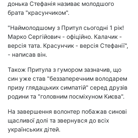
донька Стефанія називає молодшого
брата "красунчиком".
"Наймолодшому з Притул сьогодні 1 рік!
Марко Сергійович - офіційно. Калачик -
версія тата. Красунчик - версія Стефанії",
- написав він.
Також Притула з гумором зазначив, що
син уже став "беззаперечним володарем
призу глядацьких симпатій" серед друзів
родини та "головним посміхуном Києва".
На завершення волонтер побажав синові
щасливої долі та звернувся до всіх
українських дітей.