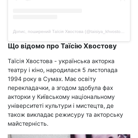
Допис, поширений Таїсія Хвостова (@taisiya_khvostova)
Що відомо про Таїсію Хвостову
Таїсія Хвостова - українська акторка
театру і кіно, народилася 5 листопада
1994 року в Сумах. Має освіту
перекладачки, а згодом здобула фах
акторки у Київському національному
університеті культури і мистецтв, де
також викладає режисуру та акторську
майстерність.