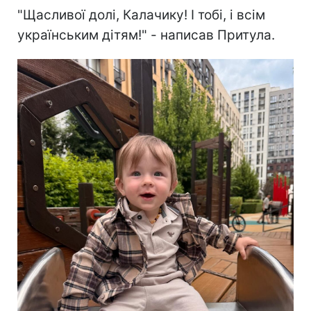
"Щасливої долі, Калачику! І тобі, і всім
українським дітям!" - написав Притула.