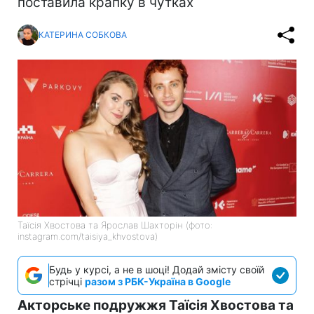
поставила крапку в чутках
КАТЕРИНА СОБКОВА
Таїсія Хвостова та Ярослав Шахторін (фото:
instagram.com/taisiya_khvostova)
Будь у курсі, а не в шоці! Додай змісту своїй
стрічці
разом з РБК-Україна в Google
Акторське подружжя Таїсія Хвостова та