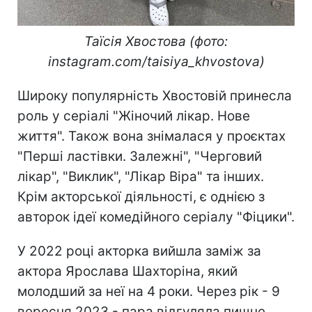
Таїсія Хвостова (фото:
instagram.com/taisiya_khvostova)
Широку популярність Хвостовій принесла
роль у серіалі "Жіночий лікар. Нове
життя". Також вона знімалася у проєктах
"Перші ластівки. Залежні", "Черговий
лікар", "Виклик", "Лікар Віра" та інших.
Крім акторської діяльності, є однією з
авторок ідеї комедійного серіалу "Фіцики".
У 2022 році акторка вийшла заміж за
актора Ярослава Шахторіна, який
молодший за неї на 4 роки. Через рік - 9
вересня 2023 - пара відгуляла пишне