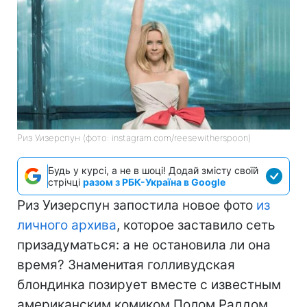
Риз Уизерспун (фото: instagram.com/reesewitherspoon)
Будь у курсі, а не в шоці! Додай змісту своїй
стрічці
разом з РБК-Україна в Google
Риз Уизерспун запостила новое фото
из
личного архива
, которое заставило сеть
призадуматься: а не остановила ли она
время? Знаменитая голливудская
блондинка позирует вместе с известным
американским комиком Полом Раддом.