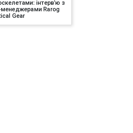
оскелетами: інтерв'ю з
-менеджерами Rarog
ical Gear