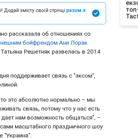
екз
топ
і! Додай змісту своїй стрічці
разом з
Tact
но рассказала об отношениях со
нешним бойфрендом Ани Лорак
 Татьяна Решетняк развелась в 2014
одня поддерживает связь с "эксом",
олиной.
что это абсолютно нормально – мы
ивать связь, потому что у нас есть
 дает нам возможность общаться", –
исами масштабного праздничного шоу
е "Украина".