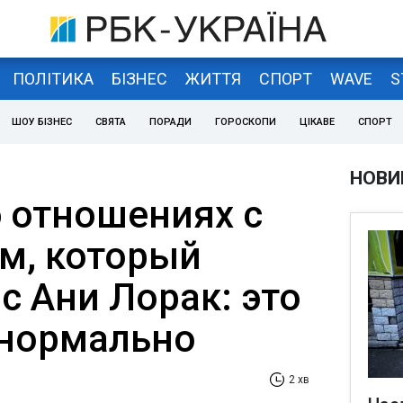
ПОЛІТИКА
БІЗНЕС
ЖИТТЯ
СПОРТ
WAVE
S
ШОУ БІЗНЕС
СВЯТА
ПОРАДИ
ГОРОСКОПИ
ЦІКАВЕ
СПОРТ
НОВИ
 отношениях с
ом, который
с Ани Лорак: это
 нормально
2 хв