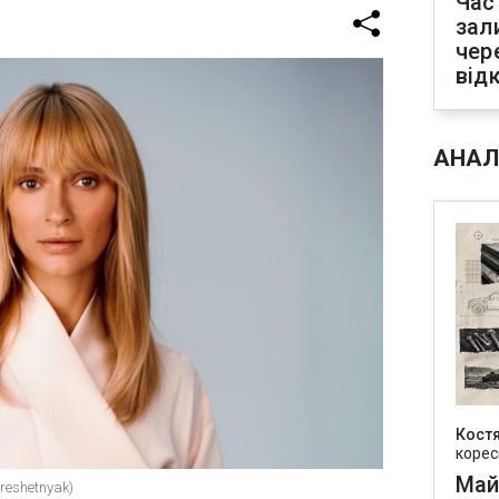
Час
зал
чер
від
АНАЛ
Кост
корес
Май
reshetnyak)