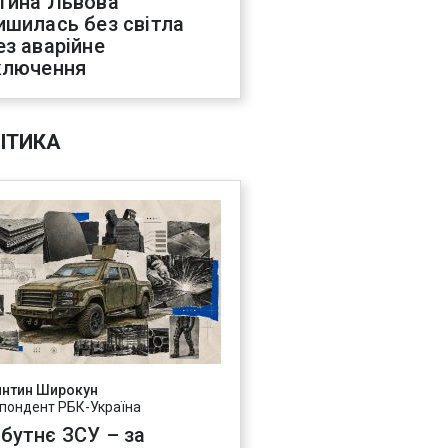
тина Львова
ишилась без світла
ез аварійне
ключення
ІТИКА
янтин Широкун
пондент РБК-Україна
бутнє ЗСУ – за