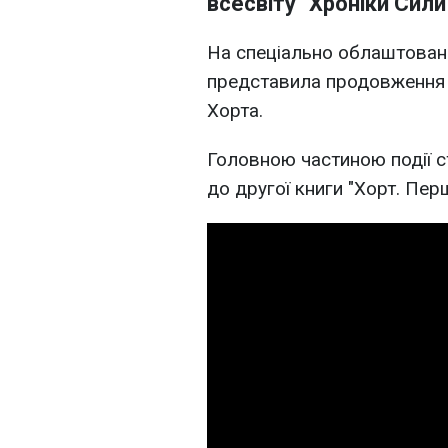
всесвіту "Хроніки Сили
На спеціально облаштован
представила продовження і
Хорта.
Головною частиною події с
до другої книги "Хорт. Пер