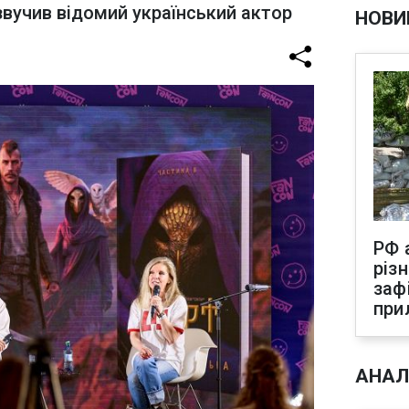
звучив відомий український актор
НОВИ
РФ 
різ
заф
при
АНАЛ