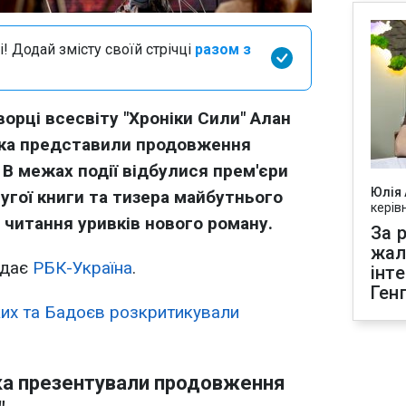
і! Додай змісту своїй стрічці
разом з
ворці всесвіту "Хроніки Сили" Алан
ька представили продовження
. В межах події відбулися прем'єри
Юлія
угої книги та тизера майбутнього
керів
е читання уривків нового роману.
За р
жал
ідає
РБК-Україна
.
інт
Ген
их та Бадоєв розкритикували
ка презентували продовження