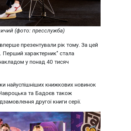
ничий (фото: пресслужба)
 вперше презентували рік тому. За цей
т. Перший характерник" стала
накладом у понад 40 тисяч
ірки найуспішніших книжкових новинок
 Навроцька та Бадоєв також
замовлення другої книги серії.