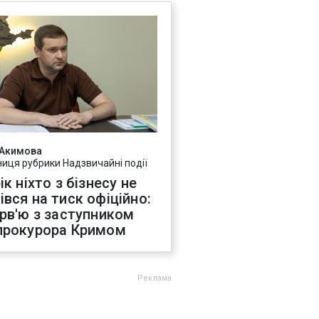
 Акимова
ниця рубрики Надзвичайні події
ік ніхто з бізнесу не
івся на тиск офіційно:
ерв'ю з заступником
прокурора Кримом