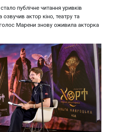
тало публічне читання уривків
 озвучив актор кіно, театру та
 голос Марени знову оживила акторка