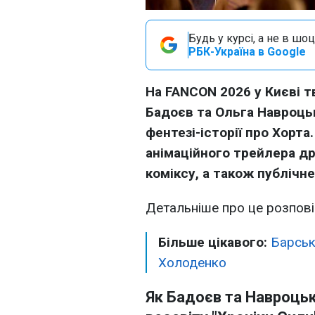
Будь у курсі, а не в шоц
РБК-Україна в Google
На FANCON 2026 у Києві т
Бадоєв та Ольга Навроц
фентезі-історії про Хорта
анімаційного трейлера др
коміксу, а також публічн
Детальніше про це розпов
Більше цікавого:
Барськ
Холоденко
Як Бадоєв та Навроць