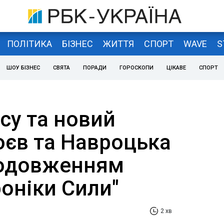
ПОЛІТИКА
БІЗНЕС
ЖИТТЯ
СПОРТ
WAVE
S
ШОУ БІЗНЕС
СВЯТА
ПОРАДИ
ГОРОСКОПИ
ЦІКАВЕ
СПОРТ
су та новий
оєв та Навроцька
родовженням
роніки Сили"
2 хв