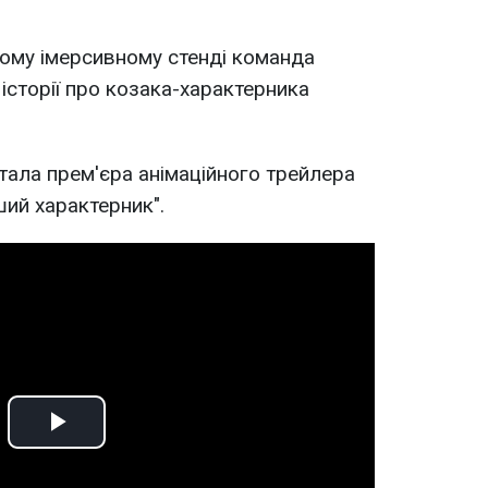
"
ому імерсивному стенді команда
сторії про козака-характерника
тала прем'єра анімаційного трейлера
ший характерник".
Play