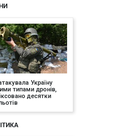
НИ
атакувала Україну
ними типами дронів,
іксовано десятки
льотів
ІТИКА