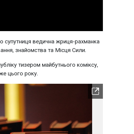
Video
ого супутниця ведична жриця-рахманка
вання, знайомства та Місця Сили.
публіку тизером майбутнього коміксу,
же цього року.