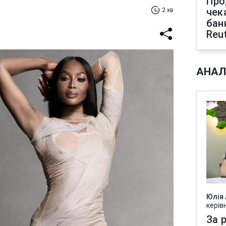
Про
чек
2 хв
бан
Reu
АНАЛ
Юлія
керів
За р