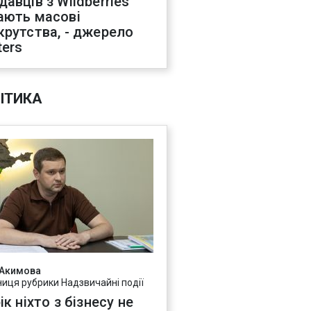
давців з Wildberries
ають масові
крутства, - джерело
ters
ІТИКА
 Акимова
ниця рубрики Надзвичайні події
ік ніхто з бізнесу не