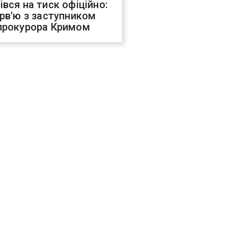
івся на тиск офіційно:
ерв'ю з заступником
прокурора Кримом