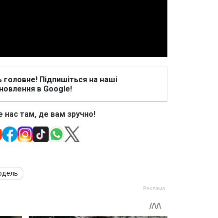
Video
ь головне! Підпишіться на наші
новлення в Google!
 нас там, де вам зручно!
одель