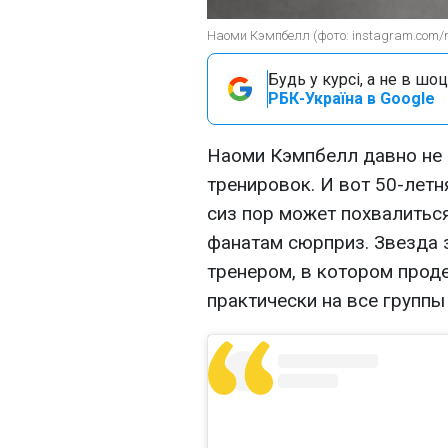
Наоми Кэмпбелл (фото: instagram.com/
Будь у курсі, а не в шоц
РБК-Україна в Google
Наоми Кэмпбелл давно не 
тренировок. И вот 50-летн
сиз пор может похвалитьс
фанатам сюрприз. Звезда 
тренером, в котором прод
практически на все группы