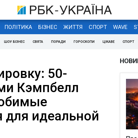
ПОЛІТИКА
БІЗНЕС
ЖИТТЯ
СПОРТ
WAVE
S
ШОУ БІЗНЕС
СВЯТА
ПОРАДИ
ГОРОСКОПИ
ЦІКАВЕ
СПОРТ
НОВИ
ировку: 50-
ми Кэмпбелл
любимые
 для идеальной