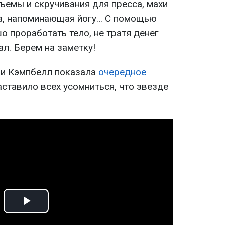
ъемы и скручивания для пресса, махи
ка, напоминающая йогу… С помощью
 проработать тело, не тратя денег
ал. Берем на заметку!
ми Кэмпбелл показала
очередное
аставило всех усомниться, что звезде
Play