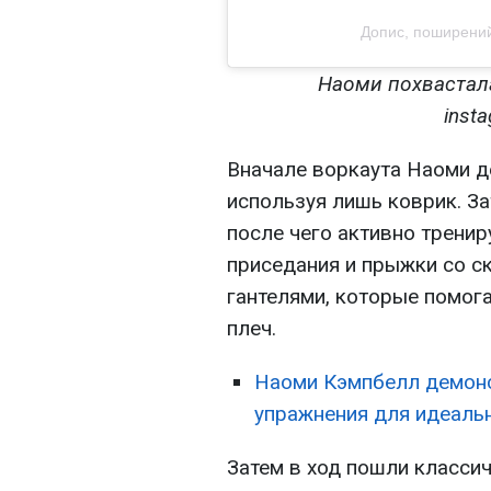
Допис, поширени
Наоми похвастал
inst
Вначале воркаута Наоми д
используя лишь коврик. З
после чего активно тренир
приседания и прыжки со ск
гантелями, которые помог
плеч.
Наоми Кэмпбелл демонс
упражнения для идеальн
Затем в ход пошли класси