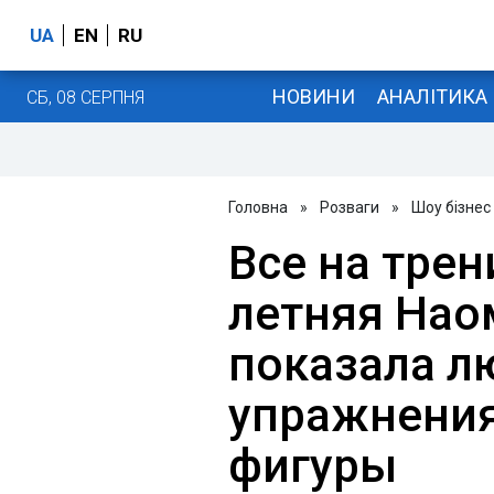
UA
EN
RU
НОВИНИ
АНАЛІТИКА
СБ, 08 СЕРПНЯ
Головна
»
Розваги
»
Шоу бізнес
Все на трен
летняя Нао
показала 
упражнения
фигуры