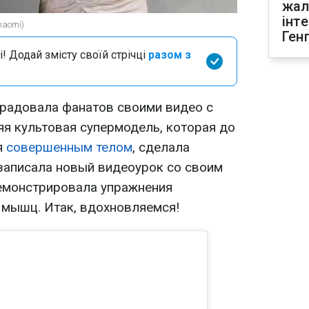
жал
інт
naomi)
Ген
і! Додай змісту своїй стрічці
разом з
радовала фанатов своими видео с
яя культовая супермодель, которая до
я
совершенным телом
, сделала
записала новый видеоурок со своим
емонстрировала упражнения
 мышц. Итак, вдохновляемся!