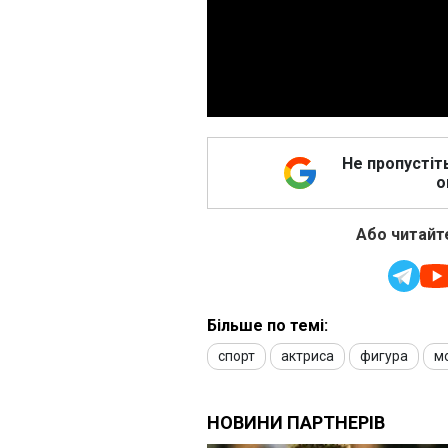
Не пропустіт
о
Або читайте
Більше по темі:
спорт
актриса
фигура
м