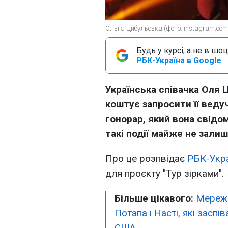
Ольга Цибульська (фото: instagram.com
Будь у курсі, а не в шоц
РБК-Україна в Google
Українська співачка Оля Ц
коштує запросити її веду
гонорар, який вона свідо
такі події майже не зали
Про це розпвідає
РБК-Укра
для проєкту "Тур зірками".
Більше цікавого:
Мереж
Потапа і Насті, які засп
США