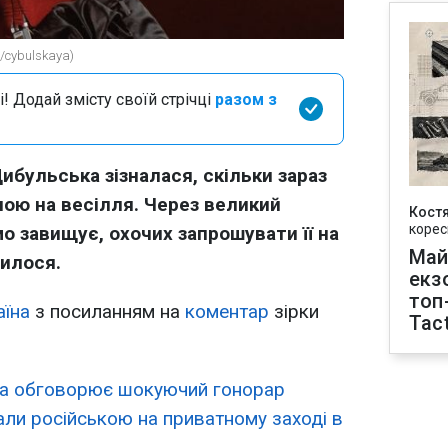
/cybulskaya)
і! Додай змісту своїй стрічці
разом з
ибульська зізналася, скільки зараз
чою на весілля. Через великий
Кост
корес
мо завищує, охочих запрошувати її на
Май
шилося.
екз
топ
їна
з посиланням на
коментар
зірки
Tact
а обговорює шокуючий гонорар
івали російською на приватному заході в