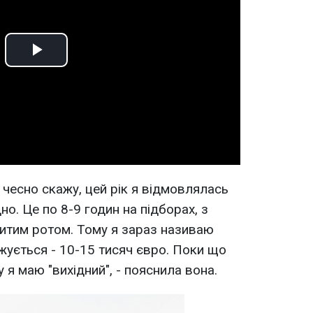
Play
Video
, чесно скажу, цей рік я відмовлялась
но. Це по 8-9 годин на підборах, з
ритим ротом. Тому я зараз називаю
джується - 10-15 тисяч євро. Поки що
 я маю "вихідний", - пояснила вона.