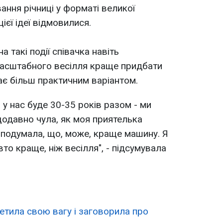
ання річниці у форматі великої
цієї ідеї відмовилися.
 такі події співачка навіть
масштабного весілля краще придбати
ає більш практичним варіантом.
у нас буде 30-35 років разом - ми
щодавно чула, як моя приятелька
я подумала, що, може, краще машину. Я
то краще, ніж весілля", - підсумувала
тила свою вагу і заговорила про