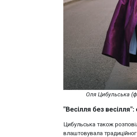
Оля Цибульська (ф
"Весілля без весілля":
Цибульська також розповіла
влаштовувала традиційного