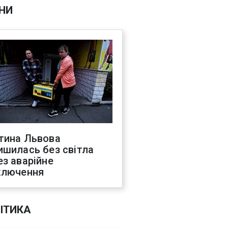
НИ
тина Львова
ишилась без світла
ез аварійне
ключення
ІТИКА