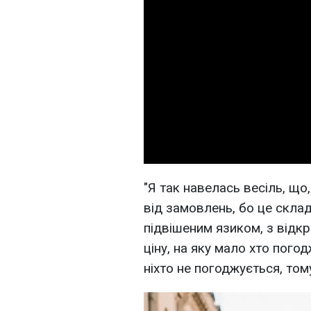
"Я так навелась весіль, що
від замовлень, бо це склад
підвішеним язиком, з відк
ціну, на яку мало хто пого
ніхто не погоджується, тому