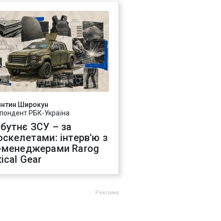
янтин Широкун
пондент РБК-Україна
бутнє ЗСУ – за
оскелетами: інтерв'ю з
-менеджерами Rarog
ical Gear