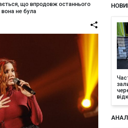
нається, що впродовж останнього
НОВИ
 вона не була
Час
зал
чер
від
АНАЛ