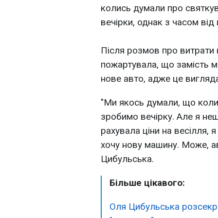
колись думали про святкув
вечірки, однак з часом від 
Після розмов про витрати на
пожартувала, що замість 
нове авто, адже це вигляд
"Ми якось думали, що коли 
зробимо вечірку. Але я не
рахувала ціни на весілля, 
хочу нову машину. Може, ав
Цибульська.
Більше цікавого:
Оля Цибульська розсекре