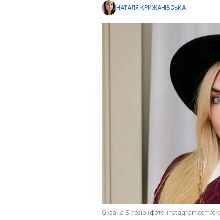
НАТАЛЯ КРИЖАНІВСЬКА
Оксана Білозір (фото: instagram.com/oks