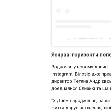
Допис, поширений Суспіль
Яскраві горизонти поп
Водночас у новому дописі, 
Instagram, Білозір вже при
директор Тетяна Андрієвсь
доєдналися близькі та шану
"З Днем народження, наша 
життя дарує натхнення, люб