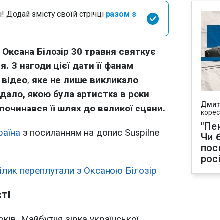
і! Додай змісту своїй стрічці
разом з
 Оксана Білозір 30 травня святкує
. З нагоди цієї дати її фанам
е відео, яке не лише викликало
адало, якою була артистка в роки
Дмит
починався її шлях до великої сцени.
корес
"Пек
раїна
з посиланням на допис Suspilne
Чи 
пос
рос
Білик переплутали з Оксаною Білозір
ті
ків. Майбутня зірка української