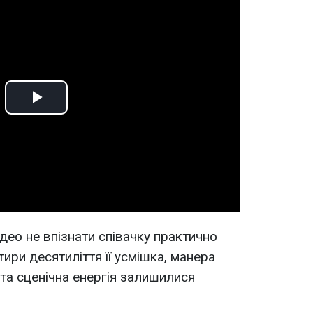
Play
Video
део не впізнати співачку практично
ири десятиліття її усмішка, манера
та сценічна енергія залишилися