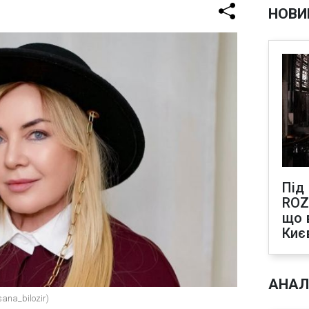
НОВИ
Під
ROZ
що 
Киє
АНАЛ
ana_bilozir)