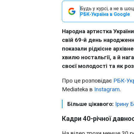
Будь у курсі, а не в шоц
РБК-Україна в Google
Народна артистка України
свій 69-й день народження
показали рідкісне архівн
хвилю ностальгії, а й наг
своєї молодості та як роз
Про це розповідає
РБК-Ук
Mediateka в
Instagram
.
Більше цікавого:
Ірину 
Кадри 40-річної давнос
На відео трохи менше 30 ро