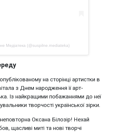
не Медіатека (@suspilne.mediateka)
ереду
опублікованому на сторінці артистки в
вітала з Днем народження її арт-
ка. Із найкращими побажаннями до неї
вальники творчості української зірки.
неповторна Оксана Білозір! Нехай
ов, щасливі миті та нові творчі