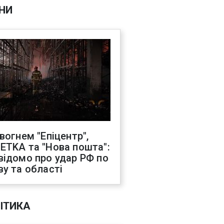
НИ
 вогнем "Епіцентр",
ETKA та "Нова пошта":
відомо про удар РФ по
ву та області
ІТИКА