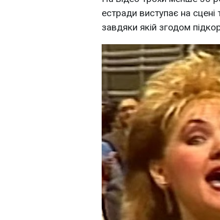
естради виступає на сцені 
завдяки якій згодом підкор