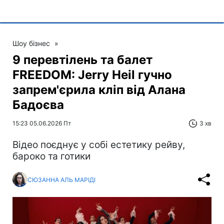
Шоу бізнес
»
9 перевтілень та балет
FREEDOM: Jerry Heil гучно
запрем'єрила кліп від Алана
Бадоєва
15:23 05.06.2026 Пт
3 хв
Відео поєднує у собі естетику рейву,
бароко та готики
СЮЗАННА АЛЬ МАРІДІ