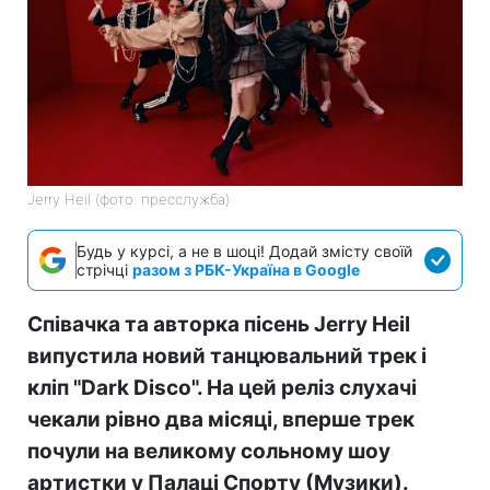
Jerry Heil (фото: пресслужба)
Будь у курсі, а не в шоці! Додай змісту своїй
стрічці
разом з РБК-Україна в Google
Співачка та авторка пісень Jerry Heil
випустила новий танцювальний трек і
кліп "Dark Disco". На цей реліз слухачі
чекали рівно два місяці, вперше трек
почули на великому сольному шоу
артистки у Палаці Спорту (Музики).