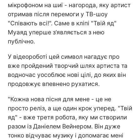
мікрофоном на шиї - нагорода, яку артист
отримав після перемоги у ТВ-шоу
"Співають всі!". Саме в кліпі "Твій яд"
Муаяд уперше з’являється з нею
публічно.
У відеороботі цей символ нагадує про
вже пройдений творчий шлях артиста та
водночас уособлює нові цілі, до яких він
продовжує впевнено рухатися.
"Кожна нова пісня для мене - це не
просто реліз, а ще один крок уперед. "Твій
яд" - вже третя робота, яку ми створили
разом із Даніелем Вейнером. Він дуже
тонко відчуває музику і допомагає мені