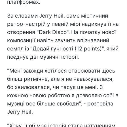
платформах.
За словами Jerry Heil, саме містичний
ретро-настрій у певній мірі надихнув її на
створення "Dark Disco". На початку нової
композиції навіть звучить впізнаваний
семпл із "Додай гучності (12 points)", який
поєднує дві музичні історії.
"Мені завжди хотілося створювати щось
більш ритмічне, але я не наважувалася,
бо хвилювалася, чи пасує це мені. З
кожною новою роботою я дозволяю собі в
музиці все більше свободи", - розповіла
Jerry Heil.
"Хочу, щоб моя історія стала натхненням