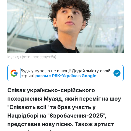
Муаяд (фото: пресслужба)
Будь у курсі, а не в шоці! Додай змісту своїй
стрічці
разом з РБК-Україна в Google
Співак українсько-сирійського
походження Муаяд, який переміг на шоу
"Співають всі!" та брав участь у
Нацвідборі на "Євробачення-2025",
представив нову пісню. Також артист