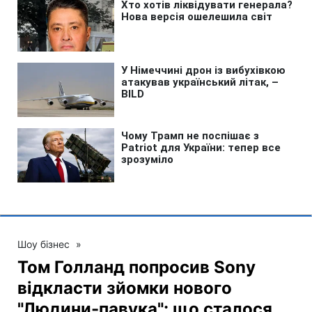
Шоу бізнес
»
Том Голланд попросив Sony
відкласти зйомки нового
"Людини-павука": що сталося