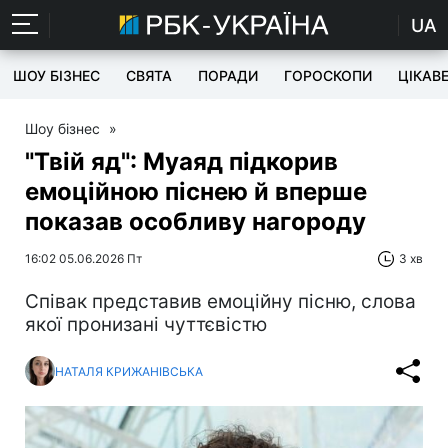
UA
ШОУ БІЗНЕС
СВЯТА
ПОРАДИ
ГОРОСКОПИ
ЦІКАВ
Шоу бізнес
»
"Твій яд": Муаяд підкорив
емоційною піснею й вперше
показав особливу нагороду
16:02 05.06.2026 Пт
3 хв
Співак представив емоційну пісню, слова
якої пронизані чуттєвістю
НАТАЛЯ КРИЖАНІВСЬКА