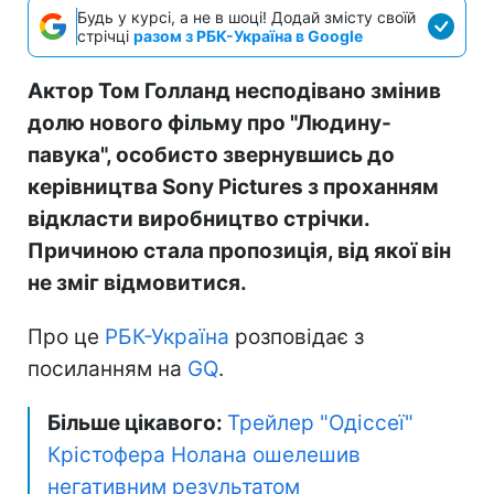
Будь у курсі, а не в шоці! Додай змісту своїй
стрічці
разом з РБК-Україна в Google
Актор Том Голланд несподівано змінив
долю нового фільму про "Людину-
павука", особисто звернувшись до
керівництва Sony Pictures з проханням
відкласти виробництво стрічки.
Причиною стала пропозиція, від якої він
не зміг відмовитися.
Про це
РБК-Україна
розповідає з
посиланням на
GQ
.
Більше цікавого:
Трейлер "Одіссеї"
Крістофера Нолана ошелешив
негативним результатом