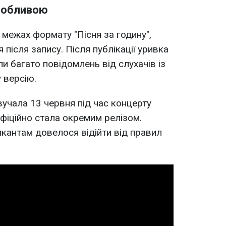
особливою
у межах формату "Пісня за годину",
я після запису. Після публікації уривка
и багато повідомлень від слухачів із
 версію.
учала 13 червня під час концерту
офіційно стала окремим релізом.
икантам довелося відійти від правил