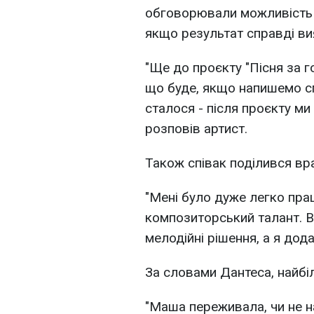
обговорювали можливість 
якщо результат справді ви
"Ще до проєкту "Пісня за 
що буде, якщо напишемо спр
сталося - після проєкту м
розповів артист.
Також співак поділився вр
"Мені було дуже легко пра
композиторський талант. В
мелодійні рішення, а я дода
За словами Дантеса, найбі
"Маша переживала, чи не н