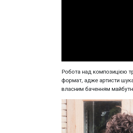
Робота над композицією т
формат, адже артисти шука
власним баченням майбутн