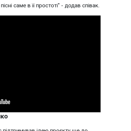
існі саме в її простоті" - додав співак.
нко
с підтримував ідею проєкту ще до