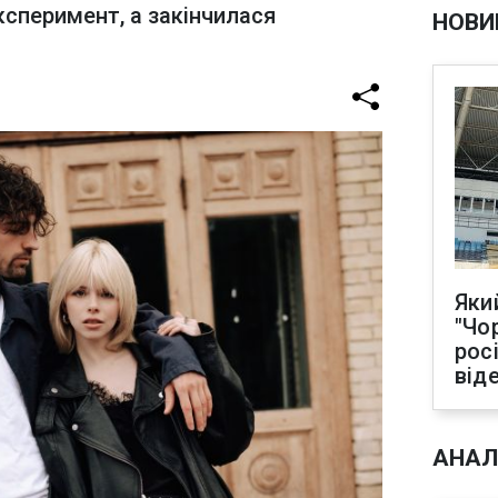
ксперимент, а закінчилася
НОВИ
Яки
"Чо
рос
від
АНАЛ