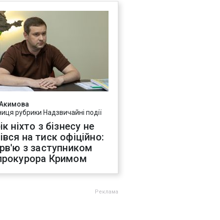
 Акимова
ниця рубрики Надзвичайні події
ік ніхто з бізнесу не
івся на тиск офіційно:
ерв'ю з заступником
прокурора Кримом