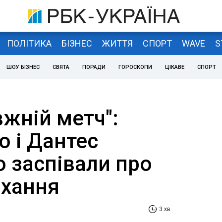
ПОЛІТИКА
БІЗНЕС
ЖИТТЯ
СПОРТ
WAVE
S
ШОУ БІЗНЕС
СВЯТА
ПОРАДИ
ГОРОСКОПИ
ЦІКАВЕ
СПОРТ
вжній метч":
о і Дантес
о заспівали про
охання
3 хв