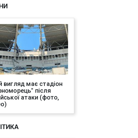
НИ
й вигляд має стадіон
рноморець" після
ійської атаки (фото,
ео)
ІТИКА