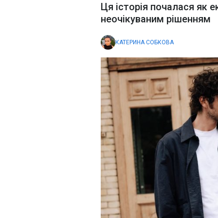
Ця історія почалася як е
неочікуваним рішенням
КАТЕРИНА СОБКОВА