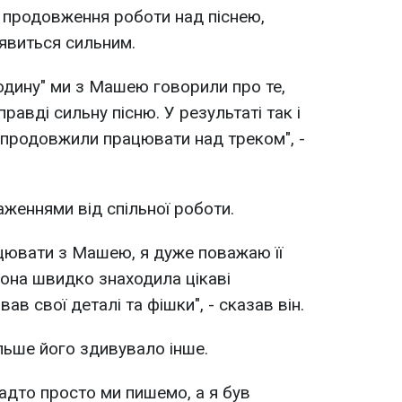
продовження роботи над піснею,
явиться сильним.
годину" ми з Машею говорили про те,
авді сильну пісню. У результаті так і
и продовжили працювати над треком", -
аженнями від спільної роботи.
цювати з Машею, я дуже поважаю її
она швидко знаходила цікаві
вав свої деталі та фішки", - сказав він.
льше його здивувало інше.
адто просто ми пишемо, а я був