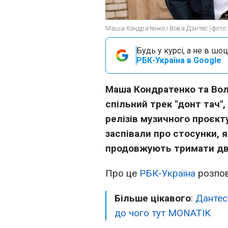
Маша Кондратенко і Вова Дантес (фото:
Будь у курсі, а не в шоц
РБК-Україна в Google
Маша Кондратенко та Во
спільний трек "донт тач",
релізів музичного проєкту
заспівали про стосунки, 
продовжують тримати дв
Про це
РБК-Україна
розпов
Більше цікавого
:
Дантес 
до чого тут MONATIK