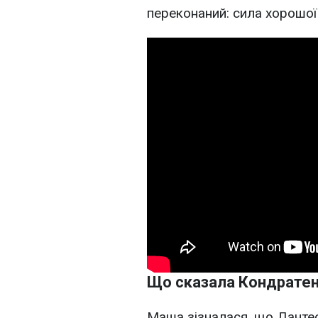
переконаний: сила хорошої п
Що сказала Кондрате
Маша зізналася, що Данте