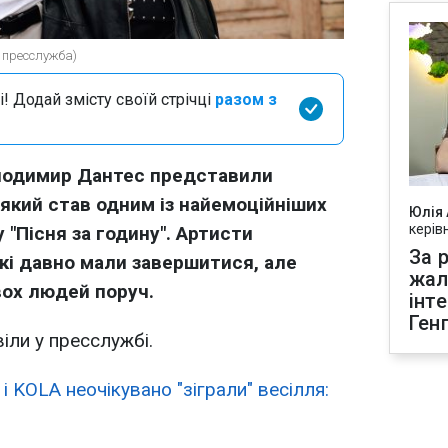
 пресслужба)
і! Додай змісту своїй стрічці
разом з
лодимир Дантес представили
 який став одним із найемоційніших
Юлія
керів
 "Пісня за годину". Артисти
За р
які давно мали завершитися, але
жал
ох людей поруч.
інт
Ген
іли у пресслужбі.
і KOLA неочікувано "зіграли" весілля: