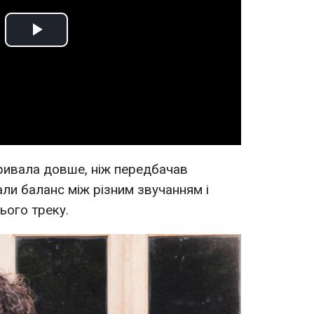
Play
Video
ривала довше, ніж передбачав
ли баланс між різним звучанням і
ього треку.