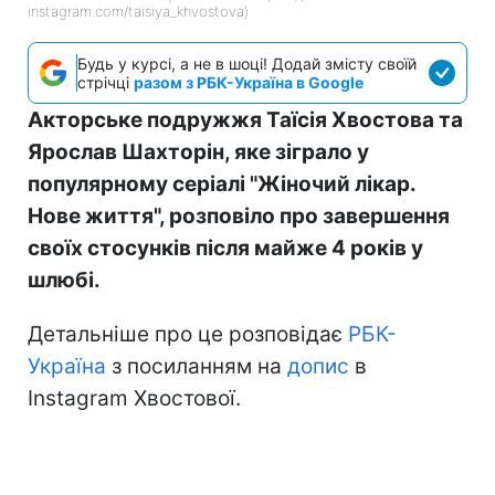
instagram.com/taisiya_khvostova)
Будь у курсі, а не в шоці! Додай змісту своїй
стрічці
разом з РБК-Україна в Google
Акторське подружжя Таїсія Хвостова та
Ярослав Шахторін, яке зіграло у
популярному серіалі "Жіночий лікар.
Нове життя", розповіло про завершення
своїх стосунків після майже 4 років у
шлюбі.
Детальніше про це розповідає
РБК-
Україна
з посиланням на
допис
в
Instagram Хвостової.