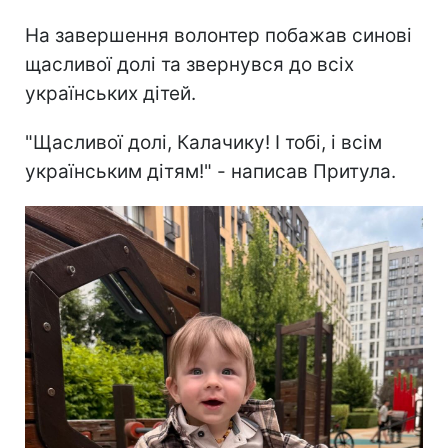
На завершення волонтер побажав синові
щасливої долі та звернувся до всіх
українських дітей.
"Щасливої долі, Калачику! І тобі, і всім
українським дітям!" - написав Притула.