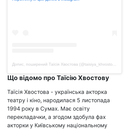
Допис, поширений Таїсія Хвостова (@taisiya_khvostova)
Що відомо про Таїсію Хвостову
Таїсія Хвостова - українська акторка
театру і кіно, народилася 5 листопада
1994 року в Сумах. Має освіту
перекладачки, а згодом здобула фах
акторки у Київському національному