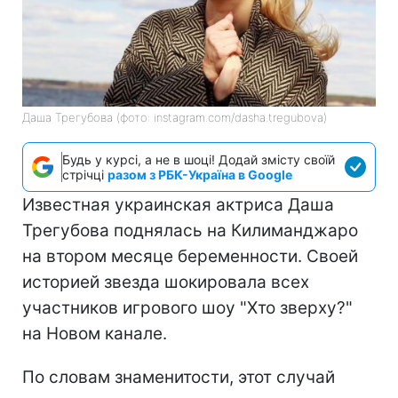
Даша Трегубова (фото: instagram.com/dasha.tregubova)
Будь у курсі, а не в шоці! Додай змісту своїй
стрічці
разом з РБК-Україна в Google
Известная украинская актриса Даша
Трегубова поднялась на Килиманджаро
на втором месяце беременности. Своей
историей звезда шокировала всех
участников игрового шоу "Хто зверху?"
на Новом канале.
По словам знаменитости, этот случай