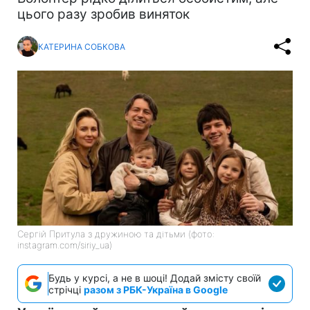
цього разу зробив виняток
КАТЕРИНА СОБКОВА
Сергій Притула з дружиною та дітьми (фото:
instagram.com/siriy_ua)
Будь у курсі, а не в шоці! Додай змісту своїй
стрічці
разом з РБК-Україна в Google