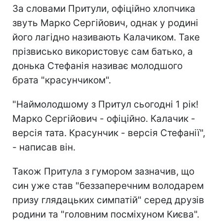
За словами Притули, офіційно хлопчика
звуть Марко Сергійович, однак у родині
його лагідно називають Калачиком. Таке
прізвисько використовує сам батько, а
донька Стефанія називає молодшого
брата "красунчиком".
"Наймолодшому з Притул сьогодні 1 рік!
Марко Сергійович - офіційно. Калачик -
версія тата. Красунчик - версія Стефанії",
- написав він.
Також Притула з гумором зазначив, що
син уже став "беззаперечним володарем
призу глядацьких симпатій" серед друзів
родини та "головним посміхуном Києва".