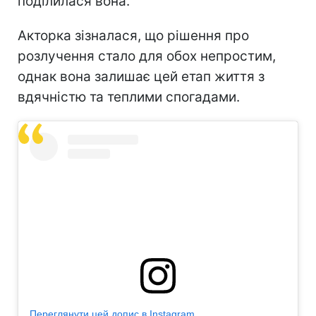
поділилася вона.
Акторка зізналася, що рішення про
розлучення стало для обох непростим,
однак вона залишає цей етап життя з
вдячністю та теплими спогадами.
Переглянути цей допис в Instagram