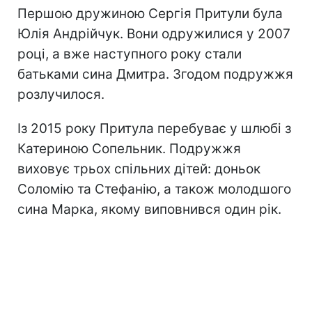
Першою дружиною Сергія Притули була
Юлія Андрійчук. Вони одружилися у 2007
році, а вже наступного року стали
батьками сина Дмитра. Згодом подружжя
розлучилося.
Із 2015 року Притула перебуває у шлюбі з
Катериною Сопельник. Подружжя
виховує трьох спільних дітей: доньок
Соломію та Стефанію, а також молодшого
сина Марка, якому виповнився один рік.