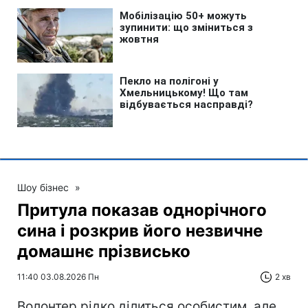
Шоу бізнес
»
Притула показав однорічного
сина і розкрив його незвичне
домашнє прізвисько
11:40 03.08.2026 Пн
2 хв
Волонтер рідко ділиться особистим, але