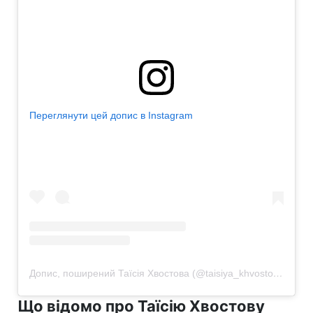
Переглянути цей допис в Instagram
Допис, поширений Таїсія Хвостова (@taisiya_khvostova)
Що відомо про Таїсію Хвостову