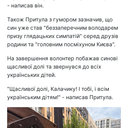
- написав він.
Також Притула з гумором зазначив, що
син уже став "беззаперечним володарем
призу глядацьких симпатій" серед друзів
родини та "головним посміхуном Києва".
На завершення волонтер побажав синові
щасливої долі та звернувся до всіх
українських дітей.
"Щасливої долі, Калачику! І тобі, і всім
українським дітям!" - написав Притула.