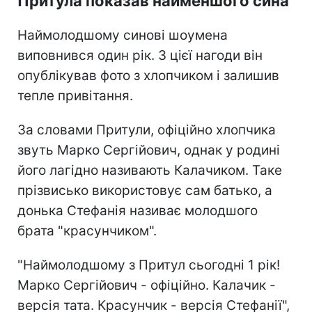
Притула показав найменшого сина
Наймолодшому синові шоумена
виповнився один рік. З цієї нагоди він
опублікував фото з хлопчиком і залишив
тепле привітання.
За словами Притули, офіційно хлопчика
звуть Марко Сергійович, однак у родині
його лагідно називають Калачиком. Таке
прізвисько використовує сам батько, а
донька Стефанія називає молодшого
брата "красунчиком".
"Наймолодшому з Притул сьогодні 1 рік!
Марко Сергійович - офіційно. Калачик -
версія тата. Красунчик - версія Стефанії",