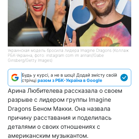
Украинская модель бросила лидера Imagine Dragons (Коллаж
РБК-Украина, фото: instagram com im arinari//Gabe
Ginsberg/Getty Images)
Будь у курсі, а не в шоці! Додай змісту своїй
стрічці
разом з РБК-Україна в Google
Арина Любителева рассказала о своем
разрыве с лидером группы Imagine
Dragons Беном Макки. Она назвала
причину расставания и поделилась
деталями о своих отношениях с
американским музыкантом.