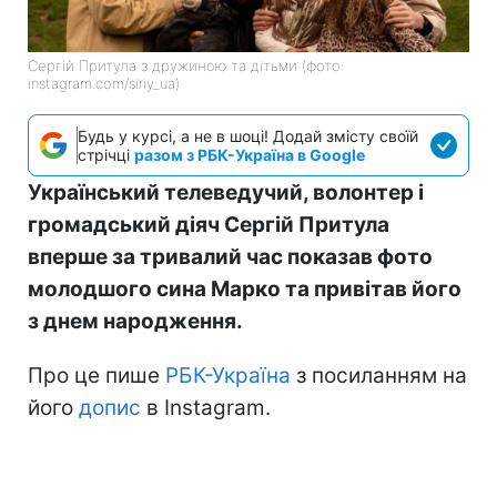
Сергій Притула з дружиною та дітьми (фото:
instagram.com/siriy_ua)
Будь у курсі, а не в шоці! Додай змісту своїй
стрічці
разом з РБК-Україна в Google
Український телеведучий, волонтер і
громадський діяч Сергій Притула
вперше за тривалий час показав фото
молодшого сина Марко та привітав його
з днем народження.
Про це пише
РБК-Україна
з посиланням на
його
допис
в Instagram.