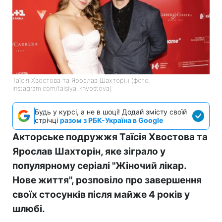
Таїсія Хвостова та Ярослав Шахторін (фото:
instagram.com/taisiya_khvostova)
Будь у курсі, а не в шоці! Додай змісту своїй
стрічці
разом з РБК-Україна в Google
Акторське подружжя Таїсія Хвостова та
Ярослав Шахторін, яке зіграло у
популярному серіалі "Жіночий лікар.
Нове життя", розповіло про завершення
своїх стосунків після майже 4 років у
шлюбі.