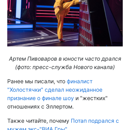
Артем Пивоваров в юности часто дрался
(фото: пресс-служба Нового канала)
Ранее мы писали, что
финалист
"Холостячки" сделал неожиданное
признание о финале шоу
и "жестких"
отношениях с Эллертом.
Также читайте, почему
Потап подрался с
мужем экс-"ВИА Гры"
.