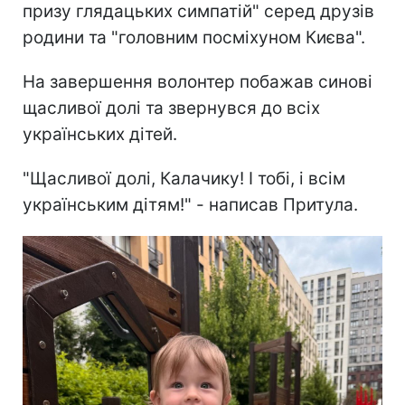
призу глядацьких симпатій" серед друзів
родини та "головним посміхуном Києва".
На завершення волонтер побажав синові
щасливої долі та звернувся до всіх
українських дітей.
"Щасливої долі, Калачику! І тобі, і всім
українським дітям!" - написав Притула.