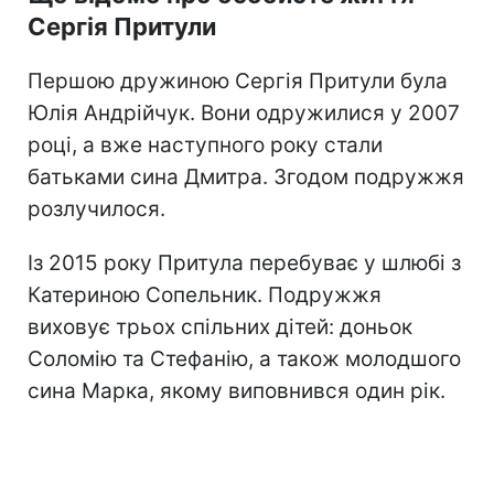
Сергія Притули
Першою дружиною Сергія Притули була
Юлія Андрійчук. Вони одружилися у 2007
році, а вже наступного року стали
батьками сина Дмитра. Згодом подружжя
розлучилося.
Із 2015 року Притула перебуває у шлюбі з
Катериною Сопельник. Подружжя
виховує трьох спільних дітей: доньок
Соломію та Стефанію, а також молодшого
сина Марка, якому виповнився один рік.