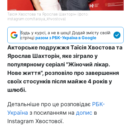
Таїсія Хвостова та Ярослав Шахторін (фото:
instagram.com/taisiya_khvostova)
Будь у курсі, а не в шоці! Додай змісту своїй
стрічці
разом з РБК-Україна в Google
Акторське подружжя Таїсія Хвостова та
Ярослав Шахторін, яке зіграло у
популярному серіалі "Жіночий лікар.
Нове життя", розповіло про завершення
своїх стосунків після майже 4 років у
шлюбі.
Детальніше про це розповідає
РБК-
Україна
з посиланням на
допис
в
Instagram Хвостової.