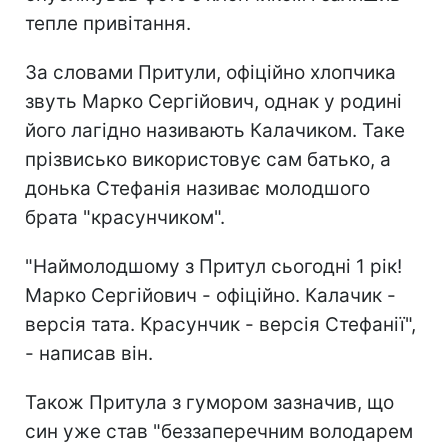
тепле привітання.
За словами Притули, офіційно хлопчика
звуть Марко Сергійович, однак у родині
його лагідно називають Калачиком. Таке
прізвисько використовує сам батько, а
донька Стефанія називає молодшого
брата "красунчиком".
"Наймолодшому з Притул сьогодні 1 рік!
Марко Сергійович - офіційно. Калачик -
версія тата. Красунчик - версія Стефанії",
- написав він.
Також Притула з гумором зазначив, що
син уже став "беззаперечним володарем