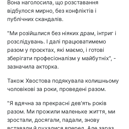
Вона наголосила, що розставання
відбулося мирно, без конфліктів і
публічних скандалів.
"Ми розійшлися без ніяких драм, інтриг і
розслідувань. І далі працюватимемо
разом у проєктах, які маємо, і готові
зберігати професіоналізм у майбутніх", -
зазначила акторка.
Також Хвостова подякувала колишньому
чоловікові за роки, проведені разом.
"Я вдячна за прекрасні дев'ять років
разом. Ми прожили маленьке життя, ми
зростали, досягали, падали, знову
вставали й рухалися вперед. Але зараз