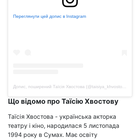
Переглянути цей допис в Instagram
Допис, поширений Таїсія Хвостова (@taisiya_khvostova)
Що відомо про Таїсію Хвостову
Таїсія Хвостова - українська акторка
театру і кіно, народилася 5 листопада
1994 року в Сумах. Має освіту