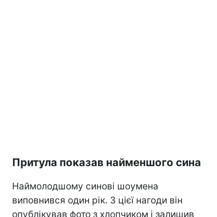
Притула показав найменшого сина
Наймолодшому синові шоумена
виповнився один рік. З цієї нагоди він
опублікував фото з хлопчиком і залишив