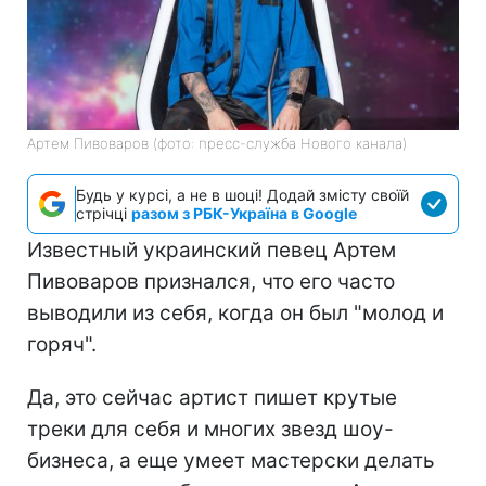
Артем Пивоваров (фото: пресс-служба Нового канала)
Будь у курсі, а не в шоці! Додай змісту своїй
стрічці
разом з РБК-Україна в Google
Известный украинский певец Артем
Пивоваров признался, что его часто
выводили из себя, когда он был "молод и
горяч".
Да, это сейчас артист пишет крутые
треки для себя и многих звезд шоу-
бизнеса, а еще умеет мастерски делать