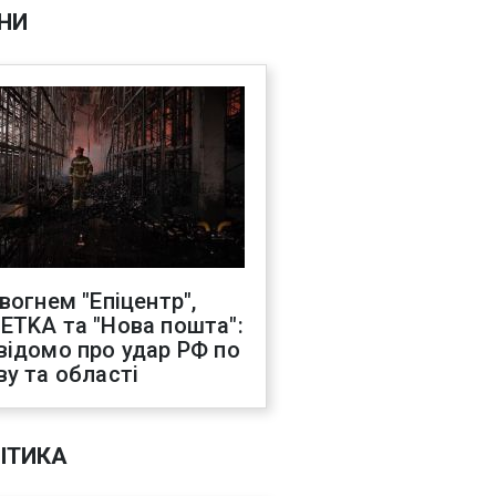
НИ
 вогнем "Епіцентр",
ETKA та "Нова пошта":
відомо про удар РФ по
ву та області
ІТИКА