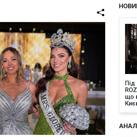
НОВИ
Під
ROZ
що 
Киє
АНАЛ