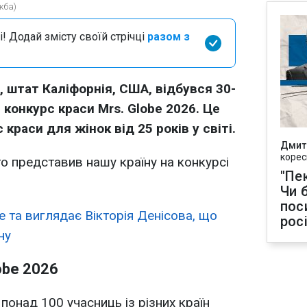
жба)
і! Додай змісту своїй стрічці
разом з
, штат Каліфорнія, США, відбувся 30-
конкурс краси Mrs. Globe 2026. Це
раси для жінок від 25 років у світі.
Дмит
корес
о представив нашу країну на конкурсі
"Пек
Чи 
пос
е та виглядає Вікторія Денісова, що
рос
ну
obe 2026
понад 100 учасниць із різних країн