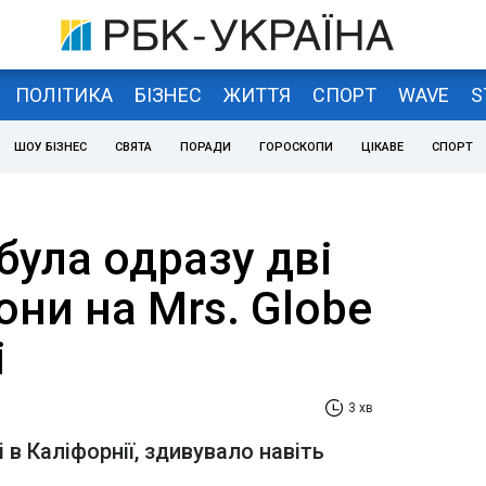
ПОЛІТИКА
БІЗНЕС
ЖИТТЯ
СПОРТ
WAVE
S
ШОУ БІЗНЕС
СВЯТА
ПОРАДИ
ГОРОСКОПИ
ЦІКАВЕ
СПОРТ
була одразу дві
они на Mrs. Globe
і
3 хв
і в Каліфорнії, здивувало навіть