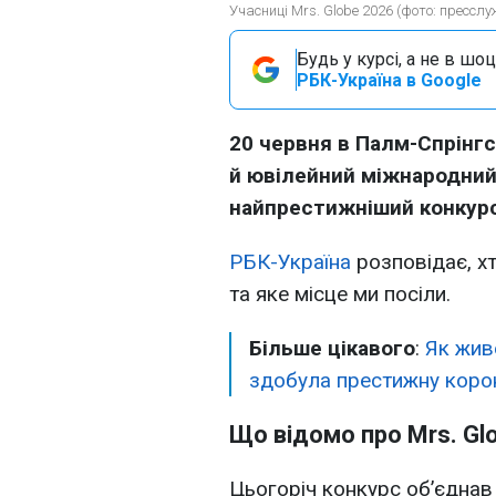
Учасниці Mrs. Globe 2026 (фото: пресслу
Будь у курсі, а не в шоц
РБК-Україна в Google
20 червня в Палм-Спрінгс
й ювілейний міжнародний 
найпрестижніший конкурс к
РБК-Україна
розповідає, хт
та яке місце ми посіли.
Більше цікавого
:
Як жив
здобула престижну коро
Що відомо про Mrs. Gl
Цьогоріч конкурс об’єднав 