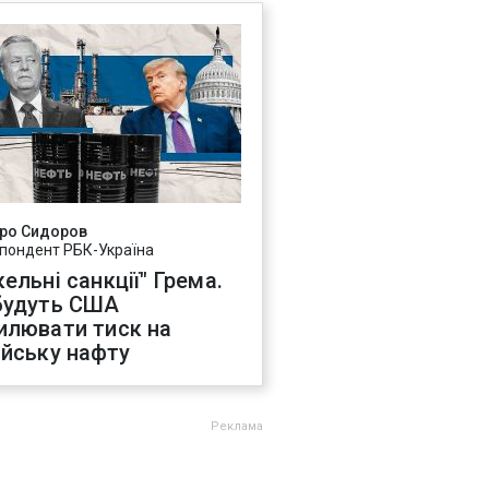
ро Сидоров
пондент РБК-Україна
ельні санкції" Грема.
будуть США
илювати тиск на
ійську нафту