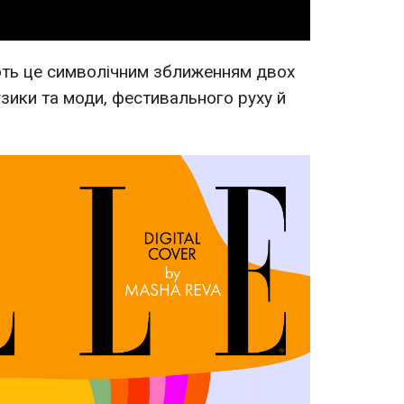
ють це символічним зближенням двох
зики та моди, фестивального руху й