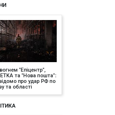
НИ
 вогнем "Епіцентр",
ETKA та "Нова пошта":
відомо про удар РФ по
ву та області
ІТИКА