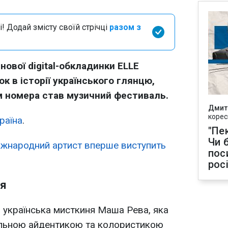
і! Додай змісту своїй стрічці
разом з
 нової digital-обкладинки ELLE
к в історії українського глянцю,
 номера став музичний фестиваль.
Дмит
корес
раїна
.
"Пек
Чи 
іжнародний артист вперше виступить
пос
рос
ія
 українська мисткиня Маша Рева, яка
альною айдентикою та колористикою