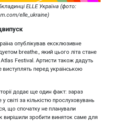
обкладинці ELLE Україна (фото:
am.com/elle_ukraine)
цвипуск
раїна опублікував ексклюзивне
уетом breathe., який цього літа стане
tlas Festival. Артисти також дадуть
е виступлять перед українською
торії додає ще один факт: зараз
е у світі за кількістю прослуховувань
ся, що спочатку не планували
ак вирішили зробити виняток саме для