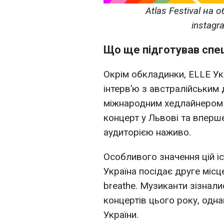
Atlas Festival на 
instagr
Що ще підготував спе
Окрім обкладинки, ELLE Ук
інтерв’ю з австралійським д
міжнародним хедлайнером A
концерт у Львові та вперш
аудиторією наживо.
Особливого значення цій іс
Україна посідає друге місц
breathe. Музиканти зізнали
концертів цього року, одн
України.