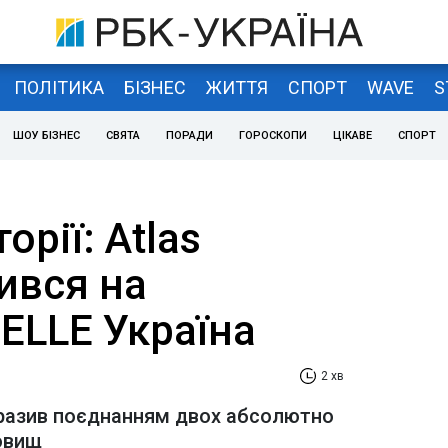
ПОЛІТИКА
БІЗНЕС
ЖИТТЯ
СПОРТ
WAVE
S
ШОУ БІЗНЕС
СВЯТА
ПОРАДИ
ГОРОСКОПИ
ЦІКАВЕ
СПОРТ
орії: Atlas
вився на
ELLE Україна
2 хв
разив поєднанням двох абсолютно
довищ