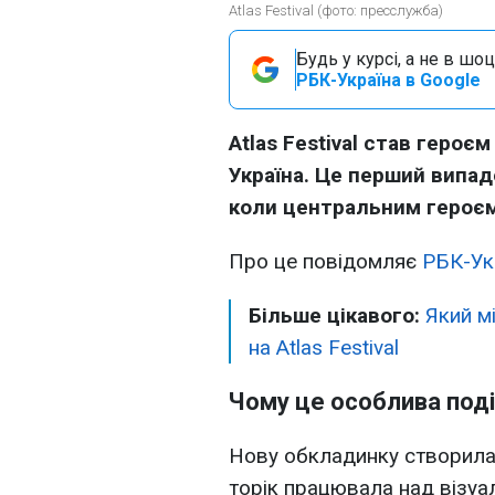
Atlas Festival (фото: пресслужба)
Будь у курсі, а не в шоц
РБК-Україна в Google
Atlas Festival став героєм
Україна. Це перший випадо
коли центральним героєм
Про це повідомляє
РБК-Ук
Більше цікавого:
Який м
на Atlas Festival
Чому це особлива под
Нову обкладинку створила
торік працювала над візу