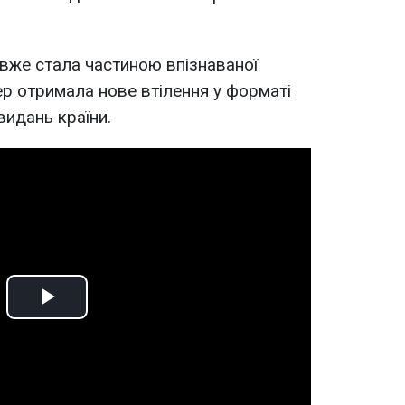
 вже стала частиною впізнаваної
ер отримала нове втілення у форматі
видань країни.
Play
Video