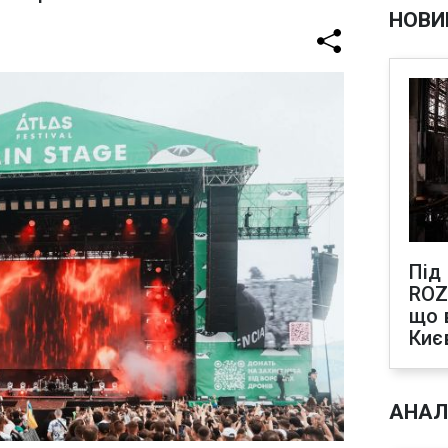
НОВИ
Під
ROZ
що 
Киє
АНАЛ