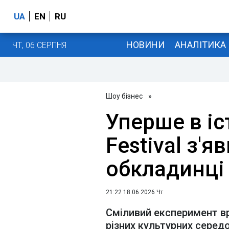
UA
EN
RU
НОВИНИ
АНАЛІТИКА
ЧТ, 06 СЕРПНЯ
Шоу бізнес
»
Уперше в іст
Festival з'я
обкладинці 
21:22 18.06.2026 Чт
Сміливий експеримент в
різних культурних сере