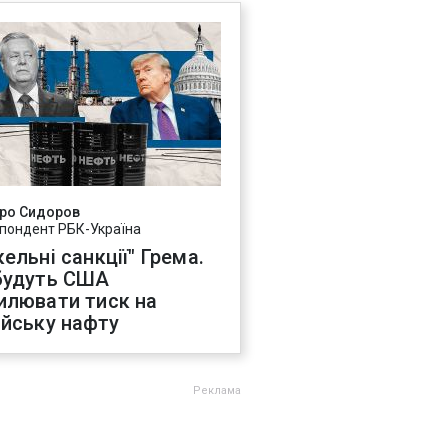
ро Сидоров
пондент РБК-Україна
ельні санкції" Грема.
будуть США
илювати тиск на
ійську нафту