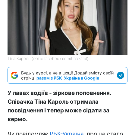
Тіна Кароль (фото: facebook.com/tina.karol)
Будь у курсі, а не в шоці! Додай змісту своїй
стрічці
разом з РБК-Україна в Google
У лавах водіїв - зіркове поповнення.
Співачка Тіна Кароль отримала
посвідчення і тепер може сідати за
кермо.
Як повідомляє
РБК-Україна
, про це стало