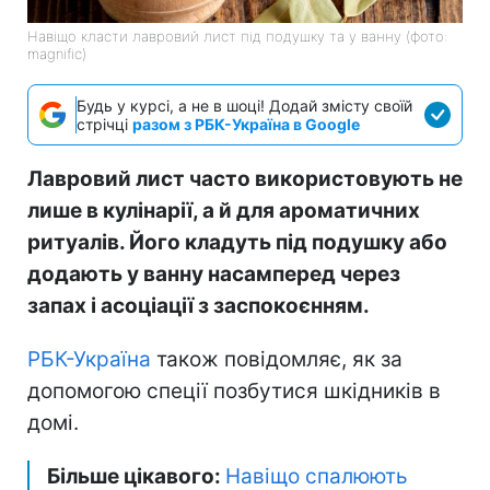
Навіщо класти лавровий лист під подушку та у ванну (фото:
magnific)
Будь у курсі, а не в шоці! Додай змісту своїй
стрічці
разом з РБК-Україна в Google
Лавровий лист часто використовують не
лише в кулінарії, а й для ароматичних
ритуалів. Його кладуть під подушку або
додають у ванну насамперед через
запах і асоціації з заспокоєнням.
РБК-Україна
також повідомляє, як за
допомогою спеції позбутися шкідників в
домі.
Більше цікавого:
Навіщо спалюють