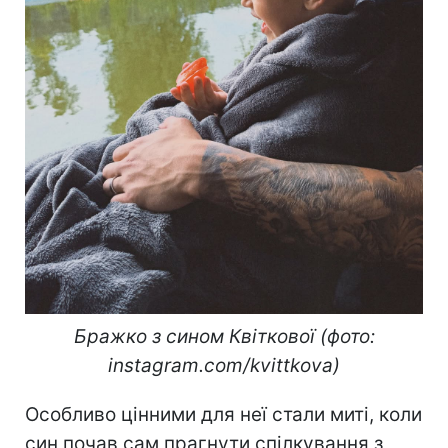
Бражко з сином Квіткової (фото:
instagram.com/kvittkova)​
Особливо цінними для неї стали миті, коли
син почав сам прагнути спілкування з