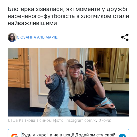
Блогерка зізналася, які моменти у дружбі
нареченого-футболіста з хлопчиком стали
найважливішими
СЮЗАННА АЛЬ МАРІДІ
Даша Квіткова з сином (фото: instagram.com/kvittkova)
Будь у курсі, а не в шоці! Додай змісту своїй