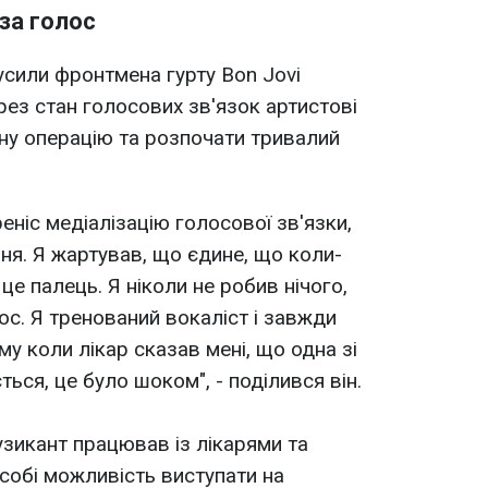
за голос
сили фронтмена гурту Bon Jovi
рез стан голосових зв'язок артистові
ну операцію та розпочати тривалий
реніс медіалізацію голосової зв'язки,
я. Я жартував, що єдине, що коли-
 це палець. Я ніколи не робив нічого,
с. Я тренований вокаліст і завжди
у коли лікар сказав мені, що одна зі
ься, це було шоком", - поділився він.
узикант працював із лікарями та
собі можливість виступати на