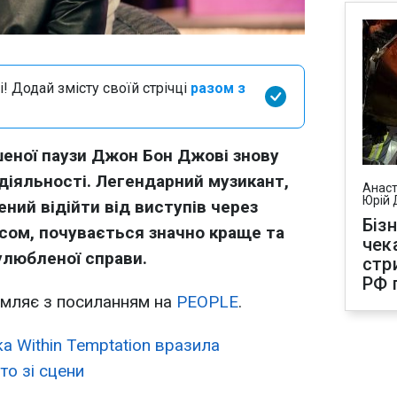
і! Додай змісту своїй стрічці
разом з
шеної паузи Джон Бон Джові знову
діяльності. Легендарний музикант,
Анаст
Юрій 
ений відійти від виступів через
Біз
сом, почувається значно краще та
чек
улюбленої справи.
стр
РФ 
мляє з посиланням на
PEOPLE
.
ка Within Temptation вразила
то зі сцени