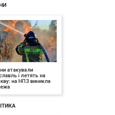
НИ
ни атакували
славль і летять на
кву: на НПЗ виникла
жежа
ІТИКА