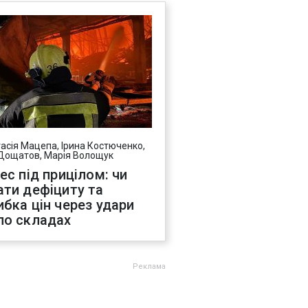
асія Мацепа, Ірина Костюченко,
Дощатов, Марія Волощук
нес під прицілом: чи
ати дефіциту та
ибка цін через удари
по складах