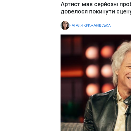
Артист мав серйозні про
довелося покинути сцену
НАТАЛЯ КРИЖАНІВСЬКА