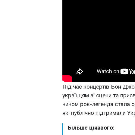
Під час концертів Бон Дж
українцям зі сцени та прис
чином рок-легенда стала од
які публічно підтримали Укр
Більше цікавого: