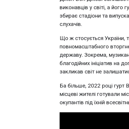
виконавців у світі, а його 
збирає стадіони та випускає
слухачів.
Що ж стосується України, 
повномасштабного вторгнен
державу. Зокрема, музика
благодійних ініціатив на д
закликав світ не залишатис
Ба більше, 2022 році гурт 
місцеві жителі готували мі
окупантів під їхній всесвітнь