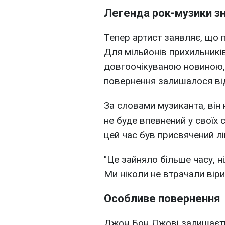
Легенда рок-музики зн
Тепер артист заявляє, що 
Для мільйонів прихильників
довгоочікуваною новиною,
повернення залишалося ві
За словами музиканта, він 
не буде впевнений у своїх 
цей час був присвячений л
"Це зайняло більше часу, ні
Ми ніколи не втрачали віри"
Особливе повернення
Джон Бон Джові залишаєть