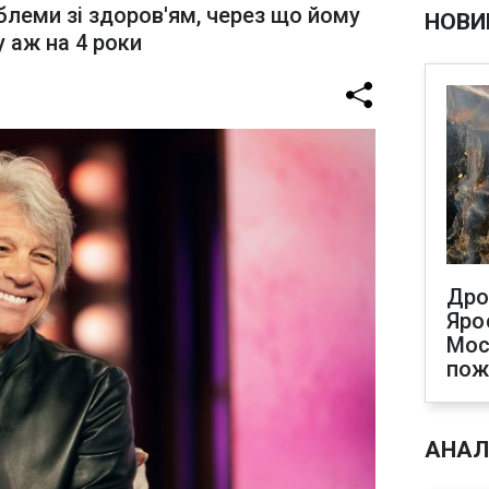
блеми зі здоров'ям, через що йому
НОВИ
 аж на 4 роки
Дро
Яро
Мос
по
АНАЛ