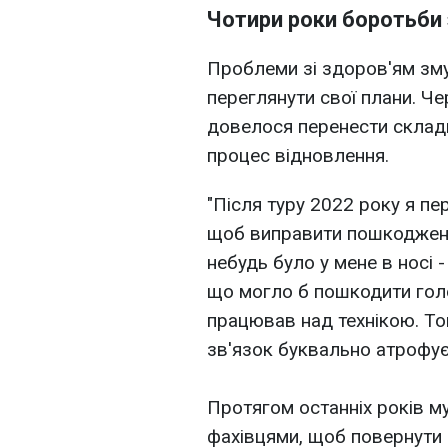
Чотири роки боротьби 
Проблеми зі здоров'ям зму
переглянути свої плани. Че
довелося перенести склад
процес відновлення.
"Після туру 2022 року я пе
щоб виправити пошкодженн
небудь було у мене в носі -
що могло б пошкодити голо
працював над технікою. Том
зв'язок буквально атрофуєт
Протягом останніх років м
фахівцями, щоб повернути 