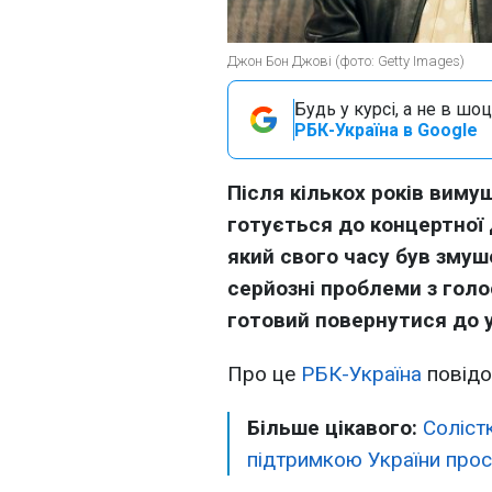
Джон Бон Джові (фото: Getty Images)
Будь у курсі, а не в шоц
РБК-Україна в Google
Після кількох років виму
готується до концертної 
який свого часу був змуш
серйозні проблеми з голо
готовий повернутися до 
Про це
РБК-Україна
повідо
Більше цікавого:
Соліст
підтримкою України прос