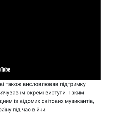
ові також висловлював підтримку
вячував їм окремі виступи. Таким
ним із відомих світових музикантів,
аїну під час війни.