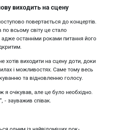
ову виходить на сцену
поступово повертається до концертів.
 по всьому світу це стало
 адже останніми роками питання його
дкритим.
не хотів виходити на сцену доти, доки
силах і можливостях. Саме тому весь
ікуванню та відновленню голосу.
ж я очікував, але це було необхідно.
, - зауважив співак.
ся одним із найвідоміших рок-