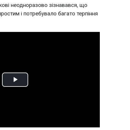
жові неодноразово зізнавався, що
ростим і потребувало багато терпіння
Play
Video