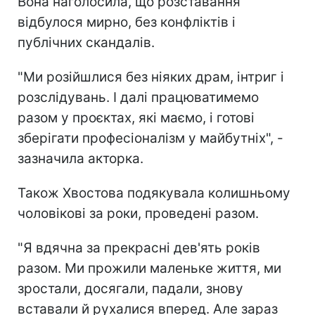
Вона наголосила, що розставання
відбулося мирно, без конфліктів і
публічних скандалів.
"Ми розійшлися без ніяких драм, інтриг і
розслідувань. І далі працюватимемо
разом у проєктах, які маємо, і готові
зберігати професіоналізм у майбутніх", -
зазначила акторка.
Також Хвостова подякувала колишньому
чоловікові за роки, проведені разом.
"Я вдячна за прекрасні дев'ять років
разом. Ми прожили маленьке життя, ми
зростали, досягали, падали, знову
вставали й рухалися вперед. Але зараз