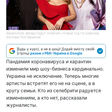
Украинские звезды будут отмечать Новый год по-разному
(коллаж РБК-Украина)
Будь у курсі, а не в шоці! Додай змісту своїй
стрічці
разом з РБК-Україна в Google
Пандемия коронавируса и карантин
изменили мир шоу-бизнеса кардинально.
Украина не исключение. Теперь многие
артисты встретят его не на сцене, а в
кругу семьи. Кто из селебрити радуется
изменениям, а кто нет, рассказали
журналисты.