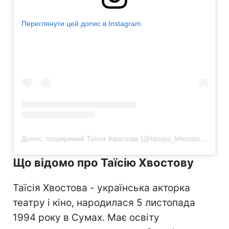
Переглянути цей допис в Instagram
Допис, поширений Таїсія Хвостова (@taisiya_khvostova)
Що відомо про Таїсію Хвостову
Таїсія Хвостова - українська акторка
театру і кіно, народилася 5 листопада
1994 року в Сумах. Має освіту