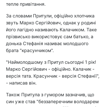
тепле привітання.
За словами Притули, офіційно хлопчика
звуть Марко Сергійович, однак у родині
його лагідно називають Калачиком. Таке
прізвисько використовує сам батько, а
донька Стефанія називає молодшого
брата "красунчиком".
"Наймолодшому з Притул сьогодні 1 рік!
Марко Сергійович - офіційно. Калачик -
версія тата. Красунчик - версія Стефанії",
- написав він.
Також Притула з гумором зазначив, що
син уже став "беззаперечним володарем