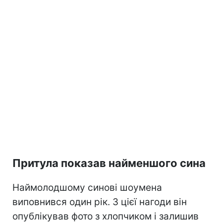
Притула показав найменшого сина
Наймолодшому синові шоумена
виповнився один рік. З цієї нагоди він
опублікував фото з хлопчиком і залишив