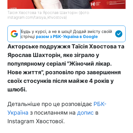
Таїсія Хвостова та Ярослав Шахторін (фото:
instagram.com/taisiya_khvostova)
Будь у курсі, а не в шоці! Додай змісту своїй
стрічці
разом з РБК-Україна в Google
Акторське подружжя Таїсія Хвостова та
Ярослав Шахторін, яке зіграло у
популярному серіалі "Жіночий лікар.
Нове життя", розповіло про завершення
своїх стосунків після майже 4 років у
шлюбі.
Детальніше про це розповідає
РБК-
Україна
з посиланням на
допис
в
Instagram Хвостової.