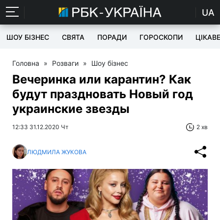
UA
ШОУ БІЗНЕС
СВЯТА
ПОРАДИ
ГОРОСКОПИ
ЦІКАВ
Головна
»
Розваги
»
Шоу бізнес
Вечеринка или карантин? Как
будут праздновать Новый год
украинские звезды
12:33 31.12.2020 Чт
2 хв
ЛЮДМИЛА ЖУКОВА