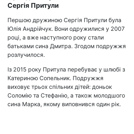
Сергія Притули
Першою дружиною Сергія Притули була
Юлія Андрійчук. Вони одружилися у 2007
році, а вже наступного року стали
батьками сина Дмитра. Згодом подружжя
розлучилося.
Із 2015 року Притула перебуває у шлюбі з
Катериною Сопельник. Подружжя
виховує трьох спільних дітей: доньок
Соломію та Стефанію, а також молодшого
сина Марка, якому виповнився один рік.