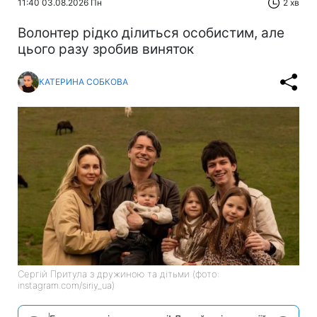
11:40 03.08.2026 Пн
2 хв
Волонтер рідко ділиться особистим, але
цього разу зробив виняток
КАТЕРИНА СОБКОВА
Сергій Притула з дружиною та дітьми (фото:
instagram.com/siriy_ua)