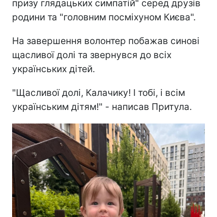
призу глядацьких симпатій" серед друзів
родини та "головним посміхуном Києва".
На завершення волонтер побажав синові
щасливої долі та звернувся до всіх
українських дітей.
"Щасливої долі, Калачику! І тобі, і всім
українським дітям!" - написав Притула.