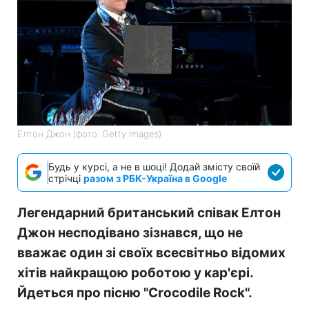
Елтон Джон (фото: Getty Images)
Будь у курсі, а не в шоці! Додай змісту своїй
стрічці
разом з РБК-Україна в Google
Легендарний британський співак Елтон
Джон несподівано зізнався, що не
вважає один зі своїх всесвітньо відомих
хітів найкращою роботою у кар'єрі.
Йдеться про пісню "Crocodile Rock".