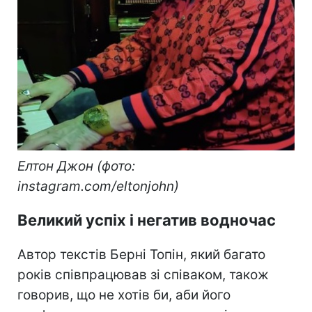
Елтон Джон (фото:
instagram.com/eltonjohn)
Великий успіх і негатив водночас
Автор текстів Берні Топін, який багато
років співпрацював зі співаком, також
говорив, що не хотів би, аби його