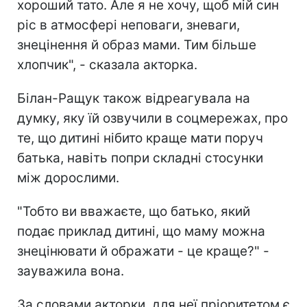
хороший тато. Але я не хочу, щоб мій син
ріс в атмосфері неповаги, зневаги,
знецінення й образ мами. Тим більше
хлопчик", - сказала акторка.
Білан-Ращук також відреагувала на
думку, яку їй озвучили в соцмережах, про
те, що дитині нібито краще мати поруч
батька, навіть попри складні стосунки
між дорослими.
"Тобто ви вважаєте, що батько, який
подає приклад дитині, що маму можна
знецінювати й ображати - це краще?" -
зауважила вона.
За словами акторки, для неї пріоритетом є