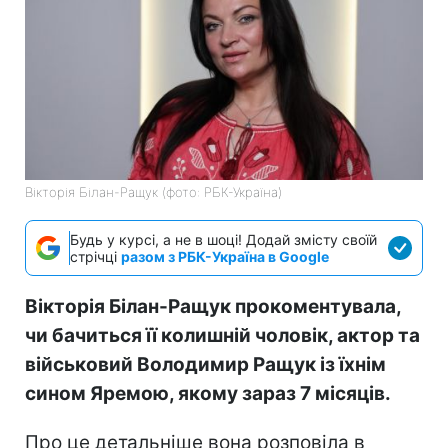
Вікторія Білан-Ращук (фото: РБК-Україна)
Будь у курсі, а не в шоці! Додай змісту своїй
стрічці
разом з РБК-Україна в Google
Вікторія Білан-Ращук прокоментувала,
чи бачиться її колишній чоловік, актор та
військовий Володимир Ращук із їхнім
сином Яремою, якому зараз 7 місяців.
Про це детальніше вона розповіла в