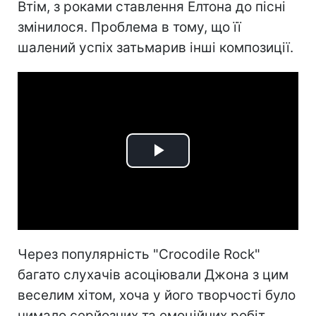
Втім, з роками ставлення Елтона до пісні
змінилося. Проблема в тому, що її
шалений успіх затьмарив інші композиції.
Play
Video
Через популярність "Crocodile Rock"
багато слухачів асоціювали Джона з цим
веселим хітом, хоча у його творчості було
чимало серйозних та емоційних робіт.