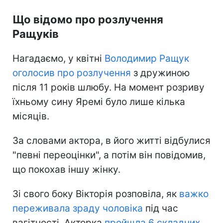
Що відомо про розлучення
Ращуків
Нагадаємо, у квітні
Володимир Ращук
оголосив про розлучення
з дружиною
після 11 років шлюбу. На момент розриву
їхньому сину Яремі було лише кілька
місяців.
За словами актора, в його житті відбулися
"певні переоцінки", а потім він повідомив,
що покохав іншу жінку.
Зі свого боку Вікторія розповіла, як
важко
переживала зраду чоловіка
під час
вагітності. Акторка
пройшла 6 складних