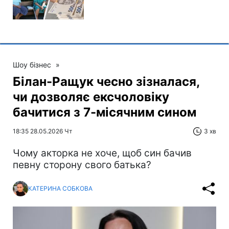
Шоу бізнес
»
Білан-Ращук чесно зізналася,
чи дозволяє ексчоловіку
бачитися з 7-місячним сином
18:35 28.05.2026 Чт
3 хв
Чому акторка не хоче, щоб син бачив
певну сторону свого батька?
КАТЕРИНА СОБКОВА