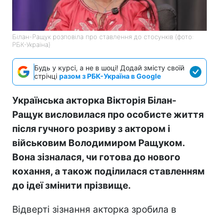
Білан-Ращук розповіла про ставлення до стосунків (фото:
РБК-Україна)
Будь у курсі, а не в шоці! Додай змісту своїй
стрічці
разом з РБК-Україна в Google
Українська акторка Вікторія Білан-
Ращук висловилася про особисте життя
після гучного розриву з актором і
військовим Володимиром Ращуком.
Вона зізналася, чи готова до нового
кохання, а також поділилася ставленням
до ідеї змінити прізвище.
Відверті зізнання акторка зробила в