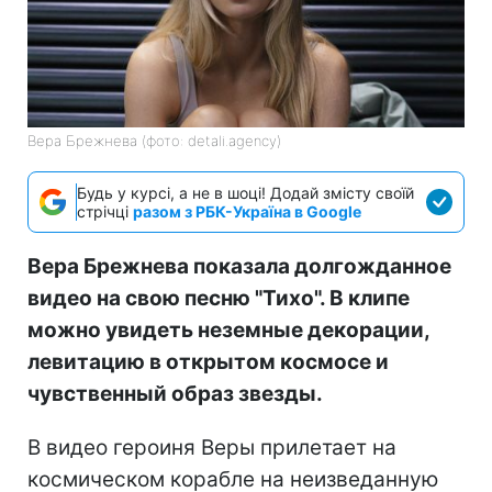
Вера Брежнева (фото: detali.agency)
Будь у курсі, а не в шоці! Додай змісту своїй
стрічці
разом з РБК-Україна в Google
Вера Брежнева показала долгожданное
видео на свою песню "Тихо". В клипе
можно увидеть неземные декорации,
левитацию в открытом космосе и
чувственный образ звезды.
В видео героиня Веры прилетает на
космическом корабле на неизведанную