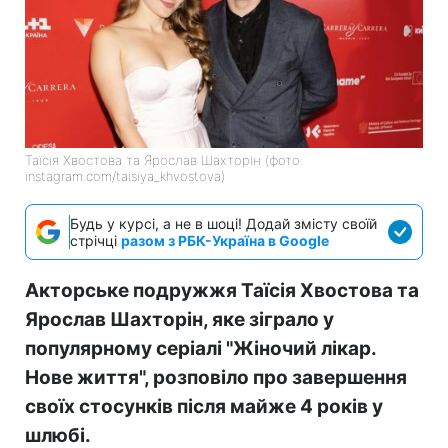
Таїсія Хвостова та Ярослав Шахторін (фото:
instagram.com/taisiya_khvostova)
Будь у курсі, а не в шоці! Додай змісту своїй
стрічці
разом з РБК-Україна в Google
Акторське подружжя Таїсія Хвостова та
Ярослав Шахторін, яке зіграло у
популярному серіалі "Жіночий лікар.
Нове життя", розповіло про завершення
своїх стосунків після майже 4 років у
шлюбі.