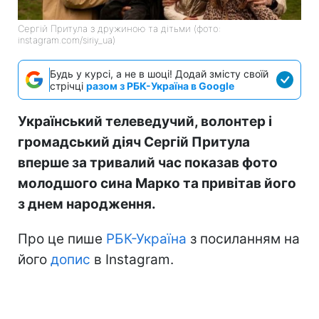
Сергій Притула з дружиною та дітьми (фото:
instagram.com/siriy_ua)
Будь у курсі, а не в шоці! Додай змісту своїй
стрічці
разом з РБК-Україна в Google
Український телеведучий, волонтер і
громадський діяч Сергій Притула
вперше за тривалий час показав фото
молодшого сина Марко та привітав його
з днем народження.
Про це пише
РБК-Україна
з посиланням на
його
допис
в Instagram.