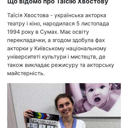
Що відомо про Таїсію Хвостову
Таїсія Хвостова - українська акторка
театру і кіно, народилася 5 листопада
1994 року в Сумах. Має освіту
перекладачки, а згодом здобула фах
акторки у Київському національному
університеті культури і мистецтв, де
також викладає режисуру та акторську
майстерність.