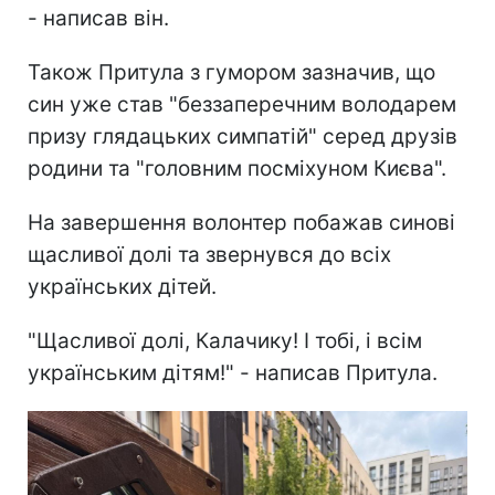
- написав він.
Також Притула з гумором зазначив, що
син уже став "беззаперечним володарем
призу глядацьких симпатій" серед друзів
родини та "головним посміхуном Києва".
На завершення волонтер побажав синові
щасливої долі та звернувся до всіх
українських дітей.
"Щасливої долі, Калачику! І тобі, і всім
українським дітям!" - написав Притула.