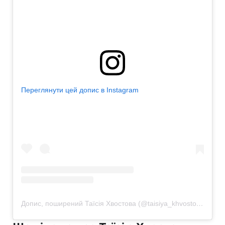
Переглянути цей допис в Instagram
Допис, поширений Таїсія Хвостова (@taisiya_khvostova)