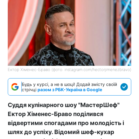
Ектор Хіменес-Браво (фото: instagram.com/hectorjimenezbravo)
Будь у курсі, а не в шоці! Додай змісту своїй
стрічці
разом з РБК-Україна в Google
Суддя кулінарного шоу "МастерШеф"
Ектор Хіменес-Браво поділився
відвертими спогадами про молодість і
шлях до успіху. Відомий шеф-кухар