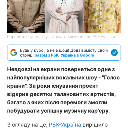
Переможці відомого українського шоу (колаж: РБК-Україна)
Будь у курсі, а не в шоці! Додай змісту своїй
стрічці
разом з РБК-Україна в Google
Невдовзі на екрани повернеться одне з
найпопулярніших вокальних шоу - "Голос
країни". За роки існування проєкт
відкрив десятки талановитих артистів,
багато з яких після перемоги змогли
побудувати успішну музичну кар'єру.
З огляду на це,
РБК-Україна
вирішило