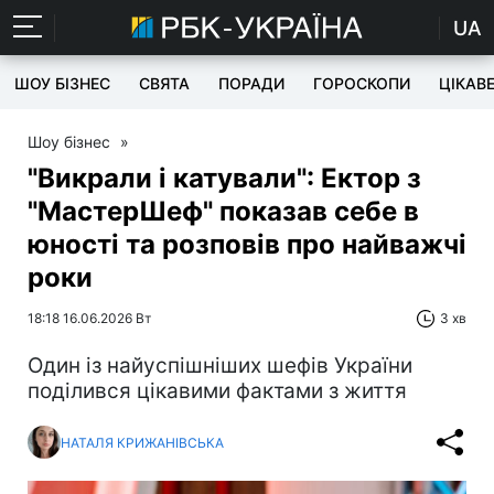
UA
ШОУ БІЗНЕС
СВЯТА
ПОРАДИ
ГОРОСКОПИ
ЦІКАВ
Шоу бізнес
»
"Викрали і катували": Ектор з
"МастерШеф" показав себе в
юності та розповів про найважчі
роки
18:18 16.06.2026 Вт
3 хв
Один із найуспішніших шефів України
поділився цікавими фактами з життя
НАТАЛЯ КРИЖАНІВСЬКА