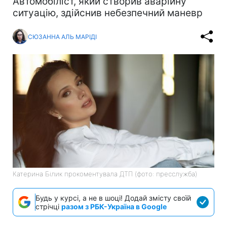
Автомобіліст, який створив аварійну
ситуацію, здійснив небезпечний маневр
СЮЗАННА АЛЬ МАРІДІ
Катерина Білик прокоментувала ДТП (фото: пресслужба)
Будь у курсі, а не в шоці! Додай змісту своїй
стрічці
разом з РБК-Україна в Google