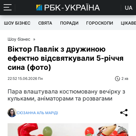
UA
ШОУ БІЗНЕС
СВЯТА
ПОРАДИ
ГОРОСКОПИ
ЦІКАВ
Шоу бізнес
»
Віктор Павлік з дружиною
ефектно відсвяткували 5-річчя
сина (фото)
22:52 15.06.2026 Пн
2 хв
Пара влаштувала костюмовану вечірку з
кульками, аніматорами та розвагами
СЮЗАННА АЛЬ МАРІДІ