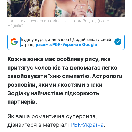
Романтична суперсила жінок за знаком Зодіаку (фото:
Magnific)
Будь у курсі, а не в шоці! Додай змісту своїй
стрічці
разом з РБК-Україна в Google
Кожна жінка має особливу рису, яка
притягує чоловіків та допомагає легко
завойовувати їхню симпатію. Астрологи
розповіли, якими якостями знаки
Зодіаку найчастіше підкорюють
партнерів.
Як ваша романтична суперсила,
дізнайтеся в матеріалі
РБК-Україна
.