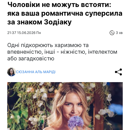
Чоловіки не можуть встояти:
яка ваша романтична суперсила
за знаком Зодіаку
21:37 15.06.2026 Пн
3 хв
Одні підкорюють харизмою та
впевненістю, інші - ніжністю, інтелектом
або загадковістю
СЮЗАННА АЛЬ МАРІДІ