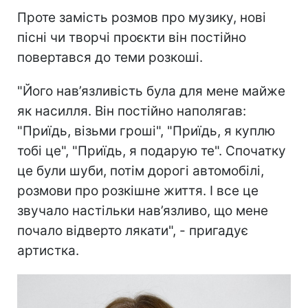
Проте замість розмов про музику, нові
пісні чи творчі проєкти він постійно
повертався до теми розкоші.
"Його нав’язливість була для мене майже
як насилля. Він постійно наполягав:
"Приїдь, візьми гроші", "Приїдь, я куплю
тобі це", "Приїдь, я подарую те". Спочатку
це були шуби, потім дорогі автомобілі,
розмови про розкішне життя. І все це
звучало настільки нав’язливо, що мене
почало відверто лякати", - пригадує
артистка.