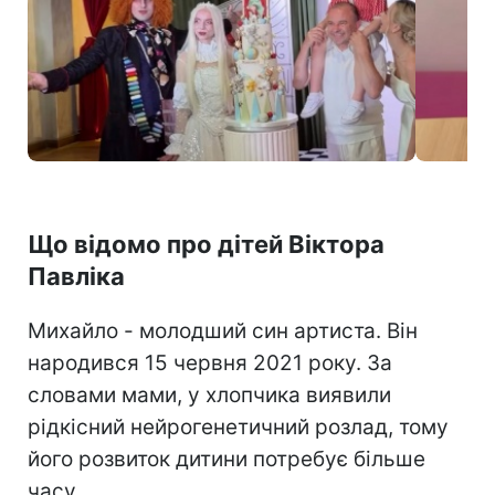
Як син Павліка святкував 5-річчя (скриншоти)
Що відомо про дітей Віктора
Павліка
Михайло - молодший син артиста. Він
народився 15 червня 2021 року. За
словами мами, у хлопчика виявили
рідкісний нейрогенетичний розлад, тому
його розвиток дитини потребує більше
часу.