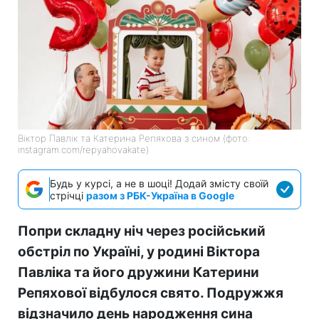
Віктор Павлік та Катерина Репяхова з сином (фото:
instagram.com/repyahovakate)
Будь у курсі, а не в шоці! Додай змісту своїй
стрічці
разом з РБК-Україна в Google
Попри складну ніч через російський
обстріл по Україні, у родині Віктора
Павліка та його дружини Катерини
Репяхової відбулося свято. Подружжя
відзначило день народження сина