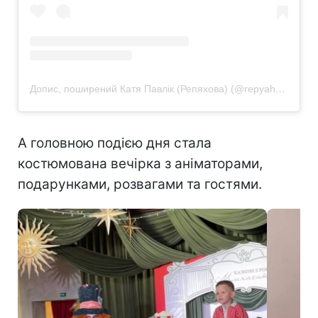
Допис, поширений Катя Павлік (Репяхова) (@repyahovakate)
А головною подією дня стала
костюмована вечірка з аніматорами,
подарунками, розвагами та гостями.