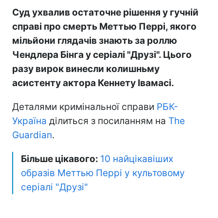
Суд ухвалив остаточне рішення у гучній
справі про смерть Меттью Перрі, якого
мільйони глядачів знають за роллю
Чендлера Бінга у серіалі "Друзі". Цього
разу вирок винесли колишньму
асистенту актора Кеннету Івамасі.
Деталями кримінальної справи
РБК-
Україна
ділиться з посиланням на
The
Guardian
.
Більше цікавого:
10 найцікавіших
образів Меттью Перрі у культовому
серіалі "Друзі"