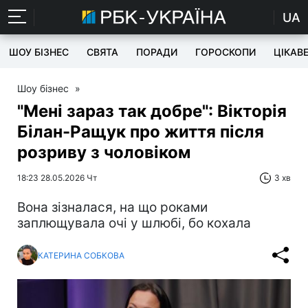
UA
ШОУ БІЗНЕС
СВЯТА
ПОРАДИ
ГОРОСКОПИ
ЦІКАВ
Шоу бізнес
»
"Мені зараз так добре": Вікторія
Білан-Ращук про життя після
розриву з чоловіком
18:23 28.05.2026 Чт
3 хв
Вона зізналася, на що роками
заплющувала очі у шлюбі, бо кохала
КАТЕРИНА СОБКОВА