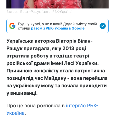
Вікторія Білан-Ращук (фото: РБК-Україна)
Будь у курсі, а не в шоці! Додай змісту своїй
стрічці
разом з РБК-Україна в Google
Українська акторка Вікторія Білан-
Ращук пригадала, як у 2013 році
втратила роботу в тоді ще театрі
російської драми імені Лесі Українки.
Причиною конфлікту стала патріотична
позиція під час Майдану - вона перейшла
на українську мову та почала приходити
у вишиванці.
Про це вона розповіла в
інтерв'ю РБК-
Україна
.