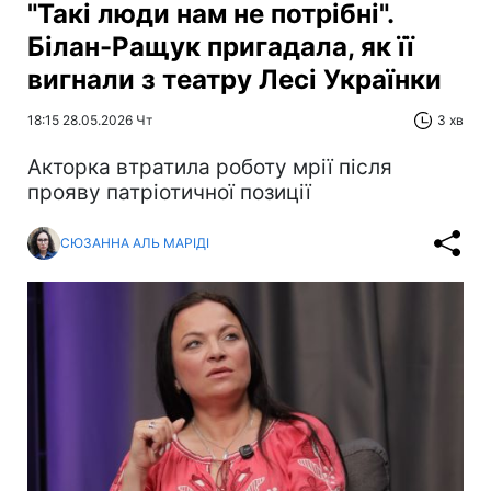
"Такі люди нам не потрібні".
Білан-Ращук пригадала, як її
вигнали з театру Лесі Українки
18:15 28.05.2026 Чт
3 хв
Акторка втратила роботу мрії після
прояву патріотичної позиції
СЮЗАННА АЛЬ МАРІДІ