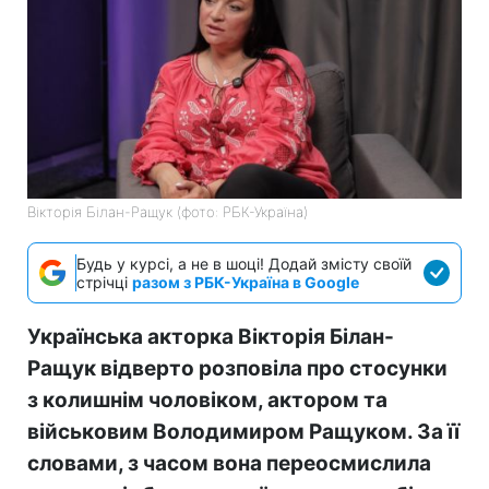
Вікторія Білан-Ращук (фото: РБК-Україна)
Будь у курсі, а не в шоці! Додай змісту своїй
стрічці
разом з РБК-Україна в Google
Українська акторка Вікторія Білан-
Ращук відверто розповіла про стосунки
з колишнім чоловіком, актором та
військовим Володимиром Ращуком. За її
словами, з часом вона переосмислила