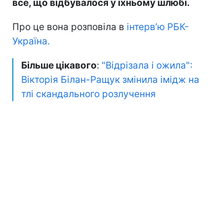
все, що відбувалося у їхньому шлюбі.
Про це вона розповіла в
інтерв’ю РБК-
Україна.
Більше цікавого
:
"Відрізала і ожила":
Вікторія Білан-Ращук змінила імідж на
тлі скандального розлучення