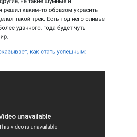
другие, не такие шумные и
я решил каким-то образом украсить
елал такой трек. Есть под него оливье
более удачного, года будет чуть
ир.
казывает, как стать успешным: