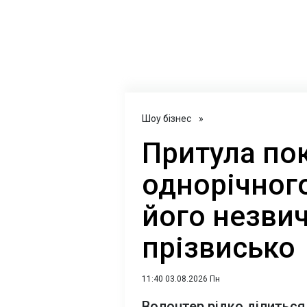
Шоу бізнес
»
Притула по
однорічного
його незви
прізвисько
11:40 03.08.2026 Пн
Волонтер рідко ділиться