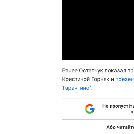
Ранее Остапчук показал т
Кристиной Горняк и
презен
Тарантино"
.
Не пропустіт
о
Або читайте