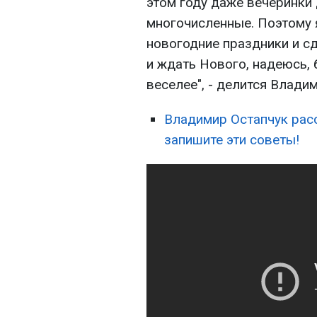
этом году даже вечеринки 
многочисленные. Поэтому 
новогодние праздники и сд
и ждать Нового, надеюсь, 
веселее", - делится Владим
Владимир Остапчук расс
запишите эти советы!