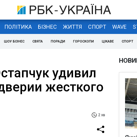
ПОЛІТИКА
БІЗНЕС
ЖИТТЯ
СПОРТ
WAVE
S
ШОУ БІЗНЕС
СВЯТА
ПОРАДИ
ГОРОСКОПИ
ЦІКАВЕ
СПОРТ
НОВИ
стапчук удивил
ддверии жесткого
2 хв