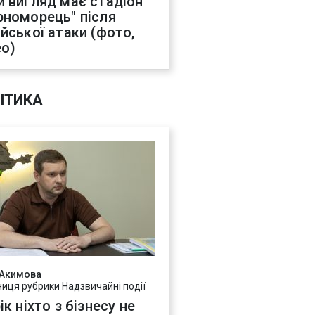
й вигляд має стадіон
рноморець" після
ійської атаки (фото,
ео)
ІТИКА
 Акимова
ниця рубрики Надзвичайні події
ік ніхто з бізнесу не