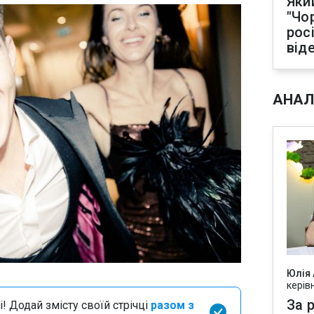
Яки
"Чо
рос
від
АНАЛ
Юлія
керів
За р
і! Додай змісту своїй стрічці
разом з