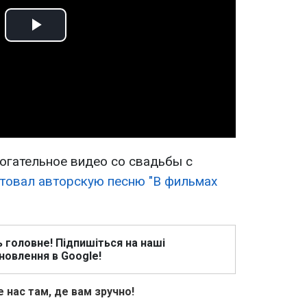
Play
Video
рогательное видео со свадьбы с
товал авторскую песню "В фильмах
ь головне! Підпишіться на наші
новлення в Google!
 нас там, де вам зручно!