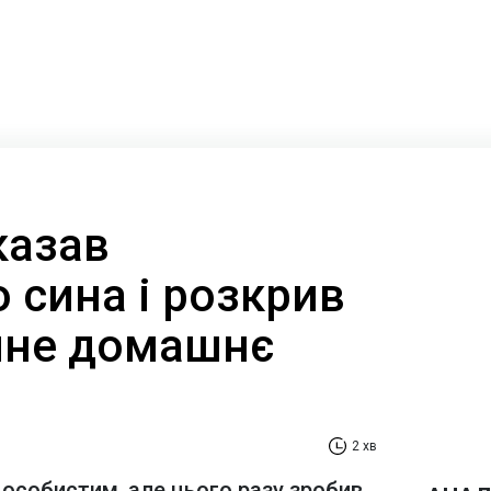
казав
 сина і розкрив
чне домашнє
2 хв
 особистим, але цього разу зробив