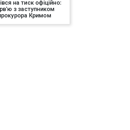
івся на тиск офіційно:
ерв'ю з заступником
прокурора Кримом