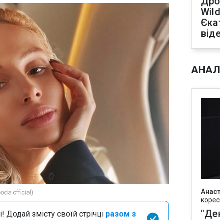
Дро
Wild
Єка
від
АНАЛ
Анаст
da official)
корес
"Де
і! Додай змісту своїй стрічці
разом з