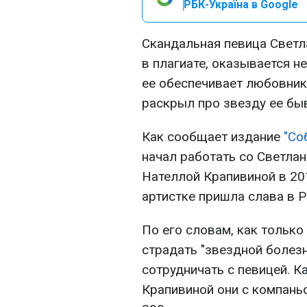
РБК-Україна в Google
Скандальная певица Светл
в плагиате, оказывается не
ее обеспечивает любовник
раскрыл про звезду ее б
Как сообщает издание
"Со
начал работать со Светла
Нателлой Крапивиной в 201
артистке пришла слава в Р
По его словам, как только
страдать "звездной болез
сотрудничать с певицей. К
Крапивиной они с компань