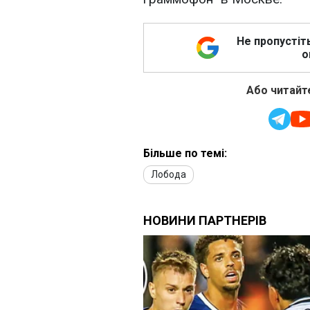
Не пропустіт
о
Або читайте
Більше по темі:
Лобода