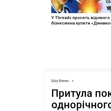
Шоу бізнес
»
Притула по
однорічного