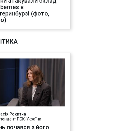
ни атакували склад
berries в
теринбурзі (фото,
ео)
ІТИКА
асія Рокитна
пондент РБК-Україна
нь почався з його