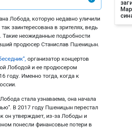
заг
Мар
син
ана Лобода, которую недавно уличили
 так заинтересована в зрителях, ведь
. Такие неожиданные подробности
ывший продюсер Станислав Пшеницын.
беседник",
организатор концертов
ной Лободой и ее продюсером
6 году. Именно тогда, когда к
оссии.
 Лобода стала узнаваема, она начала
нью". В 2017 году Пшеницын перестал
ак он утверждает, из-за Лободы и
оном понесли финансовые потери в