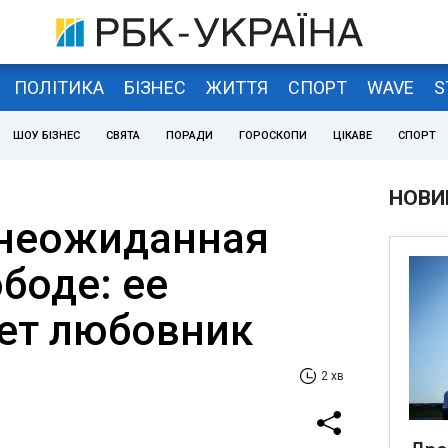
ПОЛІТИКА
БІЗНЕС
ЖИТТЯ
СПОРТ
WAVE
S
ШОУ БІЗНЕС
СВЯТА
ПОРАДИ
ГОРОСКОПИ
ЦІКАВЕ
СПОРТ
НОВИ
 неожиданная
боде: ее
ет любовник
2 хв