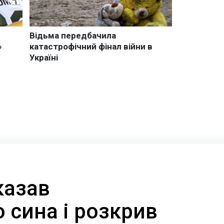
казав
 сина і розкрив