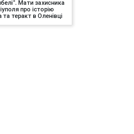
ибелі". Мати захисника
іуполя про історію
а та теракт в Оленівці