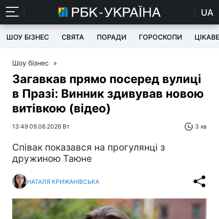
UA
ШОУ БІЗНЕС
СВЯТА
ПОРАДИ
ГОРОСКОПИ
ЦІКАВ
Шоу бізнес
»
Загавкав прямо посеред вулиці
в Празі: Винник здивував новою
витівкою (відео)
13:49 09.06.2026 Вт
3 хв
Співак показався на прогулянці з
дружиною Таюне
НАТАЛЯ КРИЖАНІВСЬКА