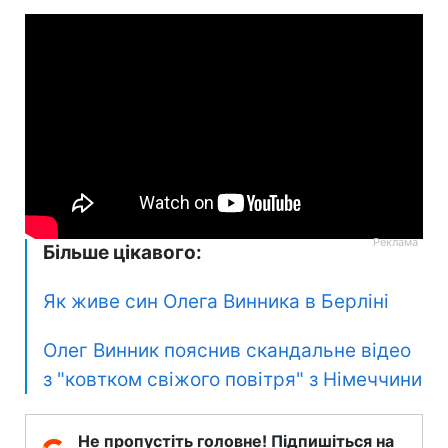
Більше цікавого:
Як живе син Олега Винника в Берліні
Олег Винник пояснив скандальне відео
з "ковтком свіжого повітря" з Німеччини
Не пропустіть головне! Підпишіться на