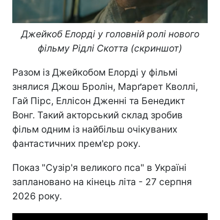
Джейкоб Елорді у головній ролі нового
фільму Рідлі Скотта (скриншот)
Разом із Джейкобом Елорді у фільмі
знялися Джош Бролін, Марґарет Кволлі,
Гай Пірс, Еллісон Дженні та Бенедикт
Вонг. Такий акторський склад зробив
фільм одним із найбільш очікуваних
фантастичних прем'єр року.
Показ "Сузір'я великого пса" в Україні
заплановано на кінець літа - 27 серпня
2026 року.