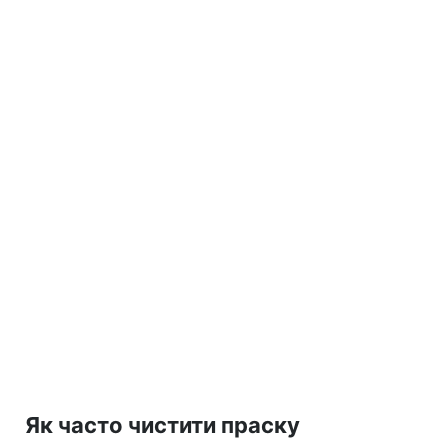
Як часто чистити праску