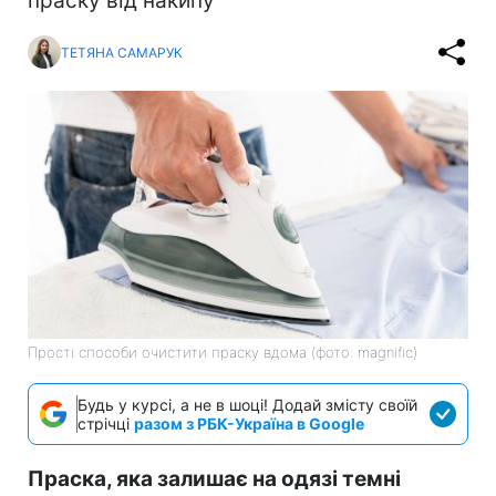
праску від накипу
ТЕТЯНА САМАРУК
Прості способи очистити праску вдома (фото: magnific)
Будь у курсі, а не в шоці! Додай змісту своїй
стрічці
разом з РБК-Україна в Google
Праска, яка залишає на одязі темні