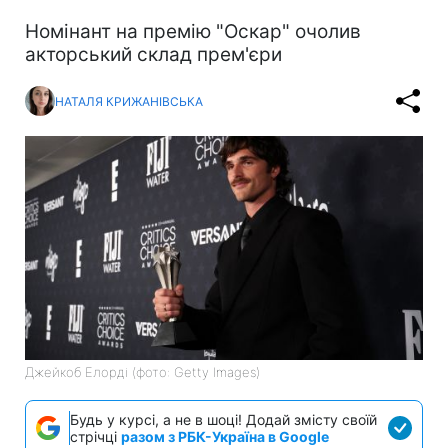
Номінант на премію "Оскар" очолив
акторський склад прем'єри
НАТАЛЯ КРИЖАНІВСЬКА
Джейкоб Елорді (фото: Getty Images)
Будь у курсі, а не в шоці! Додай змісту своїй
стрічці
разом з РБК-Україна в Google