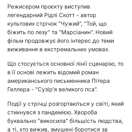
Режисером проєкту виступив
легендарний Рідлі Скотт - автор
культових стрічок "Чужий", "Той, що
біжить по лезу" та "Марсіанин". Новий
фільм продовжує його інтерес до теми
виживання в екстремальних умовах.
Що стосується основної лінії сценарію, то
в її основі лежить відомий роман
американського письменника Пітера
Геллера - "Сузір'я великого пса".
Події у стрічці розгортаються у світі, який
стикнувся з пандемією. Хвороба
буквально "викосила" більшість людства,
а ті, хто вижив, змушені боротися за