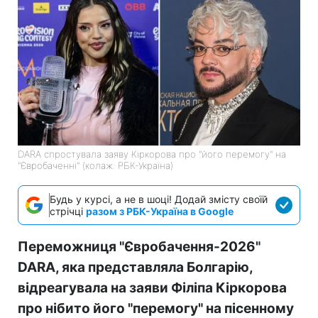
DARA спростувала заяву Кіркорова про "його перемогу" на
"Євробаченні" (колаж: РБК-Україна)
Будь у курсі, а не в шоці! Додай змісту своїй
стрічці
разом з РБК-Україна в Google
Переможниця "Євробачення-2026"
DARA, яка представляла Болгарію,
відреагувала на заяви Філіпа Кіркорова
про нібито його "перемогу" на пісенному