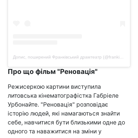
Допис, поширений Франківський драмтеатр (@frankivsk.drama.theatre)
Про що фільм "Реновація"
Режисеркою картини виступила
литовська кінематографістка Габріеле
Урбонайте. "Реновація" розповідає
історію людей, які намагаються знайти
себе, навчитися бути близькими одне до
одного та наважитися на зміни у