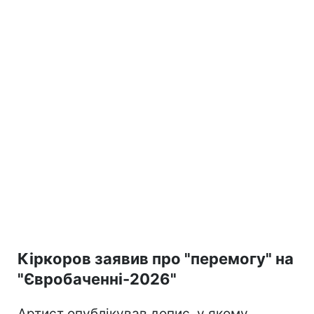
Кіркоров заявив про "перемогу" на
"Євробаченні-2026"
Артист опублікував допис, у якому