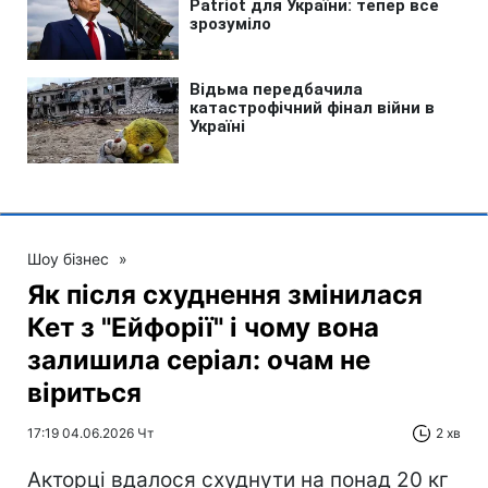
Шоу бізнес
»
Як після схуднення змінилася
Кет з "Ейфорії" і чому вона
залишила серіал: очам не
віриться
17:19 04.06.2026 Чт
2 хв
Акторці вдалося схуднути на понад 20 кг