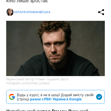
кіно лише зростає
НАТАЛЯ КРИЖАНІВСЬКА
Український актор Роман Луцький (фото:
instagram.com/roman_lutskyi)
Будь у курсі, а не в шоці! Додай змісту своїй
стрічці
разом з РБК-Україна в Google