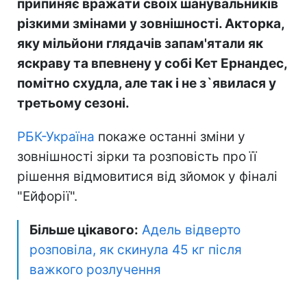
припиняє вражати своїх шанувальників
різкими змінами у зовнішності. Акторка,
яку мільйони глядачів запам'ятали як
яскраву та впевнену у собі Кет Ернандес,
помітно схудла, але так і не з`явилася у
третьому сезоні.
РБК-Україна
покаже останні зміни у
зовнішності зірки та розповість про її
рішення відмовитися від зйомок у фіналі
"Ейфорії".
Більше цікавого:
Адель відверто
розповіла, як скинула 45 кг після
важкого розлучення