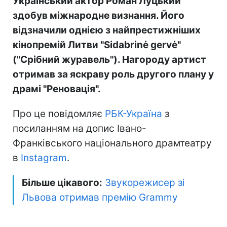
Український актор Роман Луцький
здобув міжнародне визнання. Його
відзначили однією з найпрестижніших
кінопремій Литви "Sidabrinė gervė"
("Срібний журавель"). Нагороду артист
отримав за яскраву роль другого плану у
драмі "Реновація".
Про це повідомляє
РБК-Україна
з
посиланням на допис Івано-
Франківського національного драмтеатру
в
Instagram
.
Більше цікавого:
Звукорежисер зі
Львова отримав премію Grammy