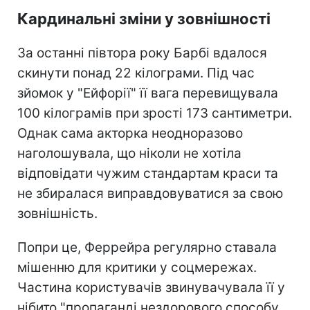
Кардинальні зміни у зовнішності
За останні півтора року Барбі вдалося
скинути понад 22 кілограми. Під час
зйомок у "Ейфорії" її вага перевищувала
100 кілограмів при зрості 173 сантиметри.
Однак сама акторка неодноразово
наголошувала, що ніколи не хотіла
відповідати чужим стандартам краси та
не збиралася виправдовуватися за свою
зовнішність.
Попри це, Феррейра регулярно ставала
мішенню для критики у соцмережах.
Частина користувачів звинувачувала її у
нібито "пропаганді нездорового способу