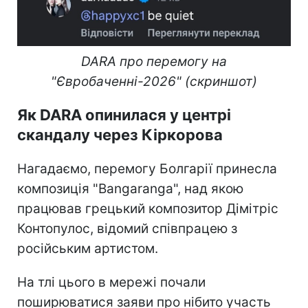
DARA про перемогу на
"Євробаченні-2026" (скриншот)
Як DARA опинилася у центрі
скандалу через Кіркорова
Нагадаємо, перемогу Болгарії принесла
композиція "Bangaranga", над якою
працював грецький композитор Дімітріс
Контопулос, відомий співпрацею з
російським артистом.
На тлі цього в мережі почали
поширюватися заяви про нібито участь