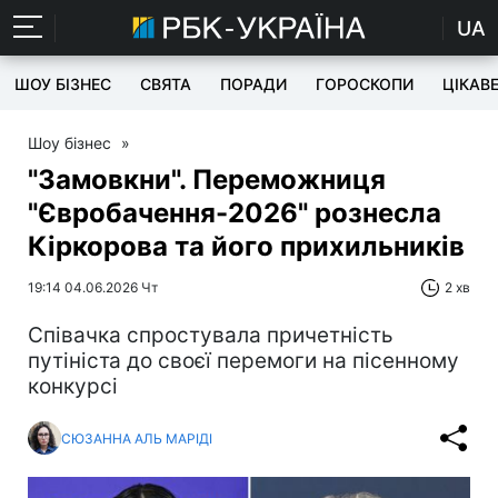
UA
ШОУ БІЗНЕС
СВЯТА
ПОРАДИ
ГОРОСКОПИ
ЦІКАВ
Шоу бізнес
»
"Замовкни". Переможниця
"Євробачення-2026" рознесла
Кіркорова та його прихильників
19:14 04.06.2026 Чт
2 хв
Співачка спростувала причетність
путініста до своєї перемоги на пісенному
конкурсі
СЮЗАННА АЛЬ МАРІДІ