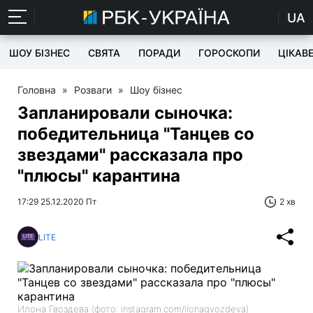
UA
ШОУ БІЗНЕС
СВЯТА
ПОРАДИ
ГОРОСКОПИ
ЦІКАВ
Головна
»
Розваги
»
Шоу бізнес
Запланировали сыночка:
победительница "Танцев со
звездами" рассказала про
"плюсы" карантина
17:29 25.12.2020 Пт
2 хв
LITE
Илона Гвоздева (фото: instagram.com/ilonagvozdeva)