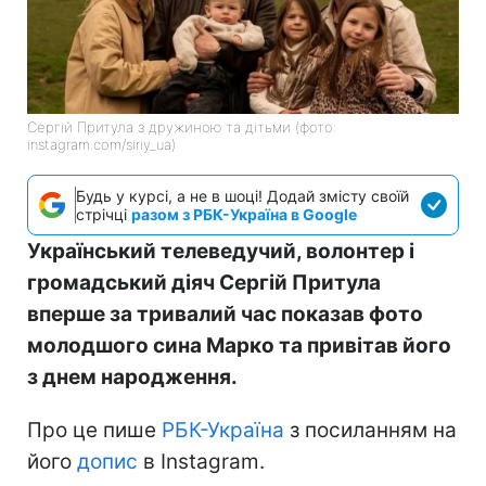
Сергій Притула з дружиною та дітьми (фото:
instagram.com/siriy_ua)
Будь у курсі, а не в шоці! Додай змісту своїй
стрічці
разом з РБК-Україна в Google
Український телеведучий, волонтер і
громадський діяч Сергій Притула
вперше за тривалий час показав фото
молодшого сина Марко та привітав його
з днем народження.
Про це пише
РБК-Україна
з посиланням на
його
допис
в Instagram.