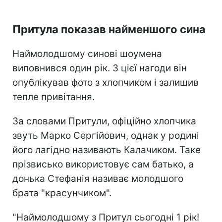
Притула показав найменшого сина
Наймолодшому синові шоумена
виповнився один рік. З цієї нагоди він
опублікував фото з хлопчиком і залишив
тепле привітання.
За словами Притули, офіційно хлопчика
звуть Марко Сергійович, однак у родині
його лагідно називають Калачиком. Таке
прізвисько використовує сам батько, а
донька Стефанія називає молодшого
брата "красунчиком".
"Наймолодшому з Притул сьогодні 1 рік!