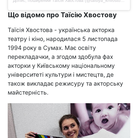
Допис, поширений Таїсія Хвостова (@taisiya_khvostova)
Що відомо про Таїсію Хвостову
Таїсія Хвостова - українська акторка
театру і кіно, народилася 5 листопада
1994 року в Сумах. Має освіту
перекладачки, а згодом здобула фах
акторки у Київському національному
університеті культури і мистецтв, де
також викладає режисуру та акторську
майстерність.