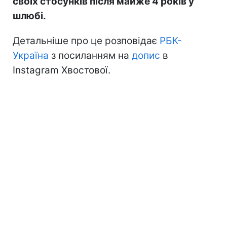
своїх стосунків після майже 4 років у
шлюбі.
Детальніше про це розповідає
РБК-
Україна
з посиланням на
допис
в
Instagram Хвостової.