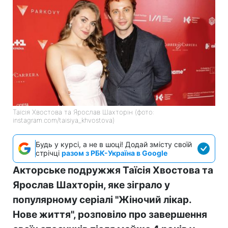
Таїсія Хвостова та Ярослав Шахторін (фото:
instagram.com/taisiya_khvostova)
Будь у курсі, а не в шоці! Додай змісту своїй
стрічці
разом з РБК-Україна в Google
Акторське подружжя Таїсія Хвостова та
Ярослав Шахторін, яке зіграло у
популярному серіалі "Жіночий лікар.
Нове життя", розповіло про завершення