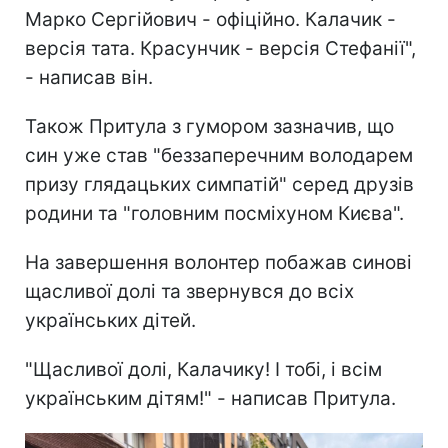
Марко Сергійович - офіційно. Калачик -
версія тата. Красунчик - версія Стефанії",
- написав він.
Також Притула з гумором зазначив, що
син уже став "беззаперечним володарем
призу глядацьких симпатій" серед друзів
родини та "головним посміхуном Києва".
На завершення волонтер побажав синові
щасливої долі та звернувся до всіх
українських дітей.
"Щасливої долі, Калачику! І тобі, і всім
українським дітям!" - написав Притула.