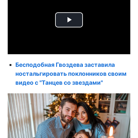
Play
Video
Бесподобная Гвоздева заставила
ностальгировать поклонников своим
видео с "Танцев со звездами"