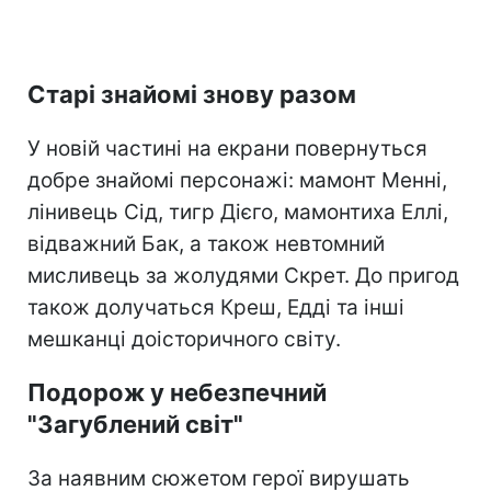
Старі знайомі знову разом
У новій частині на екрани повернуться
добре знайомі персонажі: мамонт Менні,
лінивець Сід, тигр Дієго, мамонтиха Еллі,
відважний Бак, а також невтомний
мисливець за жолудями Скрет. До пригод
також долучаться Креш, Едді та інші
мешканці доісторичного світу.
Подорож у небезпечний
"Загублений світ"
За наявним сюжетом герої вирушать