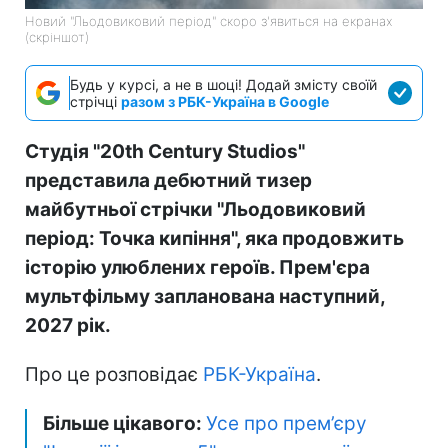
Новий "Льодовиковий період" скоро з'явиться на екранах
(скріншот)
Будь у курсі, а не в шоці! Додай змісту своїй
стрічці
разом з РБК-Україна в Google
Студія "20th Century Studios"
представила дебютний тизер
майбутньої стрічки "Льодовиковий
період: Точка кипіння", яка продовжить
історію улюблених героїв. Прем'єра
мультфільму запланована наступний,
2027 рік.
Про це розповідає
РБК-Україна
.
Більше цікавого:
Усе про прем’єру