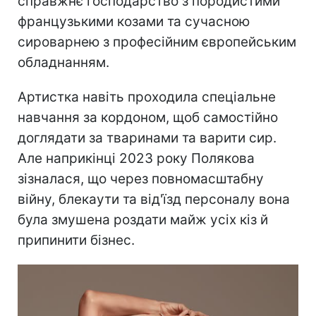
справжнє господарство з породистими
французькими козами та сучасною
сироварнею з професійним європейським
обладнанням.
Артистка навіть проходила спеціальне
навчання за кордоном, щоб самостійно
доглядати за тваринами та варити сир.
Але наприкінці 2023 року Полякова
зізналася, що через повномасштабну
війну, блекаути та від'їзд персоналу вона
була змушена роздати майж усіх кіз й
припинити бізнес.