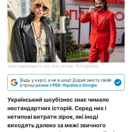
Зірки українського шоу-бізу (колаж: РБК-Україна)
Будь у курсі, а не в шоці! Додай змісту своїй
стрічці
разом з РБК-Україна в Google
Український шоубізнес знає чимало
нестандартних історій. Серед них і
нетипові витрати зірок, які іноді
виходять далеко за межі звичного