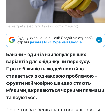
Де не треба зберігати банани (фото: magnific)
Будь у курсі, а не в шоці! Додай змісту своїй
стрічці
разом з РБК-Україна в Google
Банани - один із найпопулярніших
варіантів для сніданку чи перекусу.
Проте більшість людей постійно
стикається з однаковою проблемою -
фрукти неймовірно швидко стають
м'якими, вкриваються чорними плямами
та псуються.
Де не треба зберігати ці тропічні фрукти,