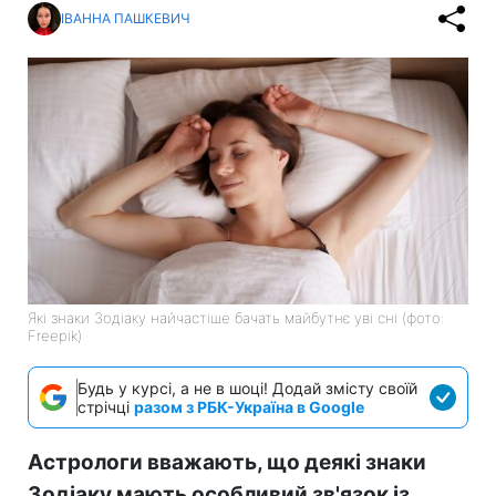
ІВАННА ПАШКЕВИЧ
Які знаки Зодіаку найчастіше бачать майбутнє уві сні (фото:
Freepik)
Будь у курсі, а не в шоці! Додай змісту своїй
стрічці
разом з РБК-Україна в Google
Астрологи вважають, що деякі знаки
Зодіаку мають особливий зв'язок із