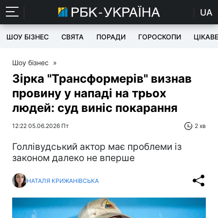
UA
ШОУ БІЗНЕС
СВЯТА
ПОРАДИ
ГОРОСКОПИ
ЦІКАВ
Шоу бізнес
»
Зірка "Трансформерів" визнав
провину у нападі на трьох
людей: суд виніс покарання
12:22 05.06.2026 Пт
2 хв
Голлівудський актор має проблеми із
законом далеко не вперше
НАТАЛЯ КРИЖАНІВСЬКА