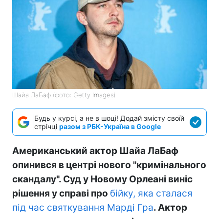
Шайа ЛаБаф (фото: Getty Images)
Будь у курсі, а не в шоці! Додай змісту своїй
стрічці
разом з РБК-Україна в Google
Американський актор Шайа ЛаБаф
опинився в центрі нового "кримінального
скандалу". Суд у Новому Орлеані виніс
рішення у справі про
бійку, яка сталася
під час святкування Марді Гра
. Актор