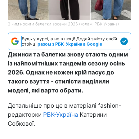
З чим носити балетки восени 2026 (колаж: РБК-Україна)
Будь у курсі, а не в шоці! Додай змісту своїй
стрічці
разом з РБК-Україна в Google
Джинси та балетки знову стають одним
із найпомітніших тандемів сезону осінь
2026. Однак не кожен крій пасує до
такого взуття - стилісти виділили
моделі, які варто обрати.
Детальніше про це в матеріалі fashion-
редакторки
РБК-Україна
Катерини
Собкової.