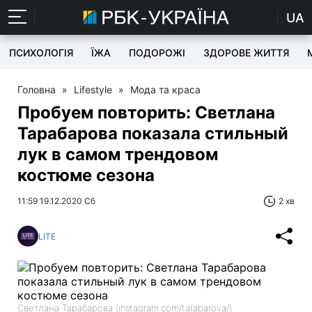
UA
ПСИХОЛОГІЯ
ЇЖА
ПОДОРОЖІ
ЗДОРОВЕ ЖИТТЯ
Головна
»
Lifestyle
»
Мода та краса
Пробуем повторить: Светлана
Тарабарова показала стильный
лук в самом трендовом
костюме сезона
11:59 19.12.2020 Сб
2 хв
LITE
Светлана Тарабарова (instagram.com/tarabarova/)