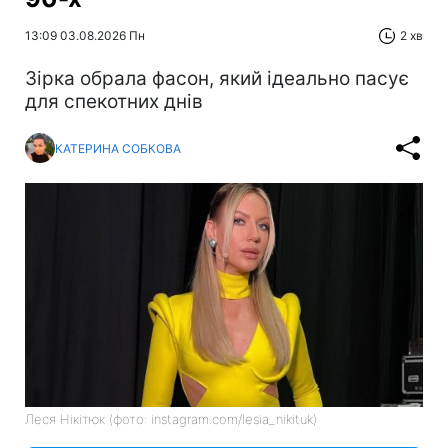
13:09 03.08.2026 Пн
2 хв
Зірка обрала фасон, який ідеально пасує
для спекотних днів
КАТЕРИНА СОБКОВА
Леся Нікітюк (фото: instagram.com/lesia_nikituk)