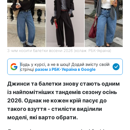
З чим носити балетки восени 2026 (колаж: РБК-Україна)
Будь у курсі, а не в шоці! Додай змісту своїй
стрічці
разом з РБК-Україна в Google
Джинси та балетки знову стають одним
із найпомітніших тандемів сезону осінь
2026. Однак не кожен крій пасує до
такого взуття - стилісти виділили
моделі, які варто обрати.