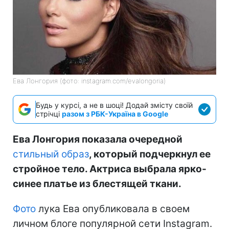
Ева Лонгория (фото: instagram.com/evalongoria)
Будь у курсі, а не в шоці! Додай змісту своїй
стрічці
разом з РБК-Україна в Google
Ева Лонгория показала очередной
стильный образ
, который подчеркнул ее
стройное тело. Актриса выбрала ярко-
синее платье из блестящей ткани.
Фото
лука Ева опубликовала в своем
личном блоге популярной сети Instagram.