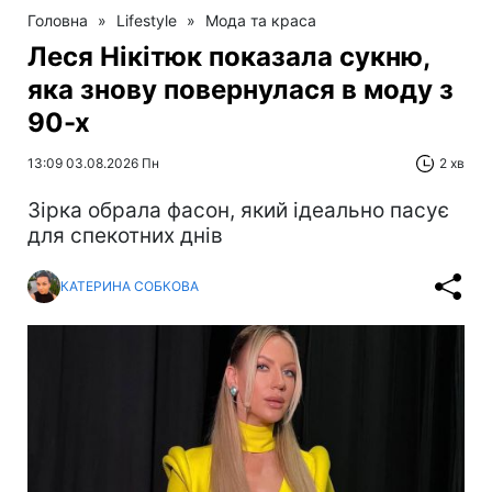
Головна
»
Lifestyle
»
Мода та краса
Леся Нікітюк показала сукню,
яка знову повернулася в моду з
90-х
13:09 03.08.2026 Пн
2 хв
Зірка обрала фасон, який ідеально пасує
для спекотних днів
КАТЕРИНА СОБКОВА