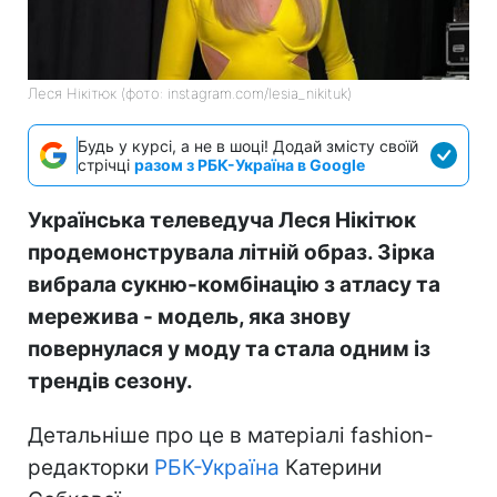
Леся Нікітюк (фото: instagram.com/lesia_nikituk)
Будь у курсі, а не в шоці! Додай змісту своїй
стрічці
разом з РБК-Україна в Google
Українська телеведуча Леся Нікітюк
продемонструвала літній образ. Зірка
вибрала сукню-комбінацію з атласу та
мережива - модель, яка знову
повернулася у моду та стала одним із
трендів сезону.
Детальніше про це в матеріалі fashion-
редакторки
РБК-Україна
Катерини