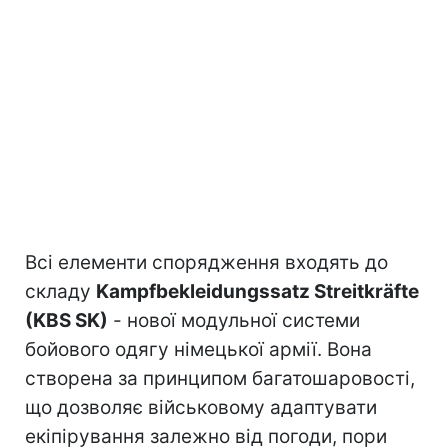
Всі елементи спорядження входять до
складу
Kampfbekleidungssatz Streitkräfte
(KBS SK)
- нової модульної системи
бойового одягу німецької армії. Вона
створена за принципом багатошаровості,
що дозволяє військовому адаптувати
екіпірування залежно від погоди, пори