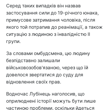
Серед таких випадків він назвав
застосування сили до 19-річного юнака,
примусове затримання чоловіка, після
якого той потрапив до реанімації, а також
ситуацію з людиною з інвалідністю II
групи.
За словами омбудсмена, цю людину
безпідставно залишали
військовозобов'язаною, через що їй
довелося звертатися до суду для
відновлення своїх прав.
Водночас Лубінець наголосив, що
оприлюднені історії можуть бути лише
частиною проблеми, оскільки йдеться