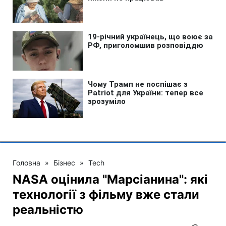
Головна
»
Бізнес
»
Tech
NASA оцінила "Марсіанина": які
технології з фільму вже стали
реальністю