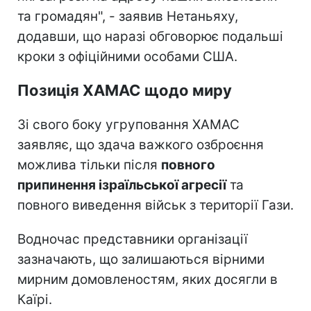
та громадян", - заявив Нетаньяху,
додавши, що наразі обговорює подальші
кроки з офіційними особами США.
Позиція ХАМАС щодо миру
Зі свого боку угруповання ХАМАС
заявляє, що здача важкого озброєння
можлива тільки після
повного
припинення ізраїльської агресії
та
повного виведення військ з території Гази.
Водночас представники організації
зазначають, що залишаються вірними
мирним домовленостям, яких досягли в
Каїрі.