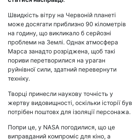
Швидкість вітру на Червоній планеті
може досягати приблизно 90 кілометрів
на годину, що викликало б серйозні
проблеми на Землі. Однак атмосфера
Марса занадто розріджена, щоб такі
пориви перетворилися на ураган
руйнівної сили, здатний перевернути
техніку.
Творці принесли наукову точність у
жертву видовищності, оскільки історії був
потрібен поштовх для ізоляції персонажа.
Попри це, у NASA погодилися, що це
виправданий компроміс для кіно, а