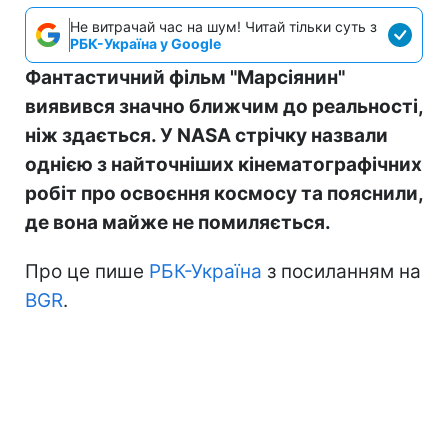
Не витрачай час на шум! Читай тільки суть з
РБК-Україна у Google
Фантастичний фільм "Марсіянин"
виявився значно ближчим до реальності,
ніж здається. У NASA стрічку назвали
однією з найточніших кінематографічних
робіт про освоєння космосу та пояснили,
де вона майже не помиляється.
Про це пише
РБК-Україна
з посиланням на
BGR
.