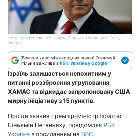
Фото: прем'єр-міністр Ізраїлю Біньямін Нетаньяху (Getty
Images)
Вимкни хаос міжнародних новин! Отримуй
тільки важливе з
РБК-Україна у Google
Ізраїль залишається непохитним у
питанні роззброєння угруповання
ХАМАС та відкидає запропоновану США
мирну ініціативу з 15 пунктів.
Про це заявив прем'єр-міністр Ізраїлю
Біньямін Нетаньяху, повідомляє
РБК-
Україна
з посиланням на
BBC
.