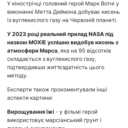
У кінострічці головний герой Марк Вотні у
виконанні Метта Деймона добуває кисень
із вуглекислого газу на Червоній планеті.
У 2023 році реальний прилад NASA під
назвою MOXIE успішно видобув кисень з
атмосфери Марса
, яка на 95 відсотків
складається з вуглекислого газу,
підтвердивши життєздатність цього
методу.
Експерти також прокоментували інші
аспекти картини:
Вирощування їжі
- у фільмі герой
використовує марсіанський ґрунт і