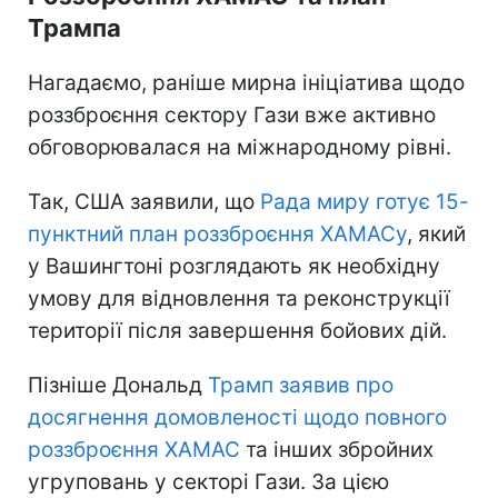
Трампа
Нагадаємо, раніше мирна ініціатива щодо
роззброєння сектору Гази вже активно
обговорювалася на міжнародному рівні.
Так, США заявили, що
Рада миру готує 15-
пунктний план роззброєння ХАМАСу
, який
у Вашингтоні розглядають як необхідну
умову для відновлення та реконструкції
території після завершення бойових дій.
Пізніше Дональд
Трамп заявив про
досягнення домовленості щодо повного
роззброєння ХАМАС
та інших збройних
угруповань у секторі Гази. За цією