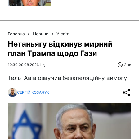
Головна
»
Новини
»
У світі
Нетаньягу відкинув мирний
план Трампа щодо Гази
19:30 09.08.2026 Нд
2 хв
Тель-Авів озвучив безапеляційну вимогу
СЕРГІЙ КОЗАЧУК