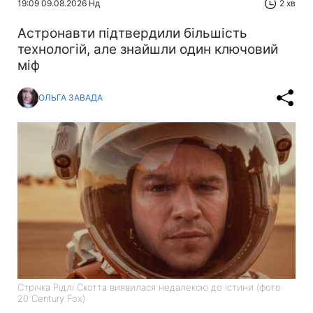
19:09 09.08.2026 Нд
2 хв
Астронавти підтвердили більшість
технологій, але знайшли один ключовий
міф
ОЛЬГА ЗАВАДА
Стрічка Рідлі Скотта виявилася недалекою до істини (фото:
20 Century Fox)