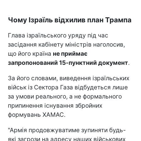
Чому Ізраїль відхилив план Трампа
Глава ізраїльського уряду під час
засідання кабінету міністрів наголосив,
що його країна
не приймає
запропонований 15-пунктний документ
.
За його словами, виведення ізраїльських
військ із Сектора Газа відбудеться лише
за умови реального, а не формального
припинення існування збройних
формувань ХАМАС.
"Армія продовжуватиме зупиняти будь-
які загрози на адресу наших військових