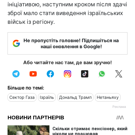
ініціативою, наступним кроком після здачі
зброї мало стати виведення ізраїльських
військ із регіону.
Не пропустіть головне! Підпишіться на
наші оновлення в Google!
Або читайте нас там, де вам зручно!
Більше по темі:
Сектор Газа
Ізраїль
Дональд Трамп
Нетаньяху