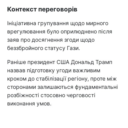
Контекст переговорів
Ініціативна групування щодо мирного
врегулювання було оприлюднено після
заяв про досягнення згоди щодо
беззбройного статусу Гази.
Раніше президент США Дональд Трамп
назвав підготовку угоди важливим
кроком до стабілізації регіону, проте між
сторонами залишаються фундаментальні
розбіжності стосовно черговості
виконання умов.