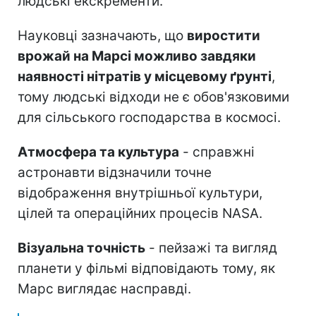
людські екскременти.
Науковці зазначають, що
виростити
врожай на Марсі можливо завдяки
наявності нітратів у місцевому ґрунті
,
тому людські відходи не є обов'язковими
для сільського господарства в космосі.
Атмосфера та культура
- справжні
астронавти відзначили точне
відображення внутрішньої культури,
цілей та операційних процесів NASA.
Візуальна точність
- пейзажі та вигляд
планети у фільмі відповідають тому, як
Марс виглядає насправді.