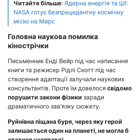
Читайте більше
:
Ядерна енергія та ШІ:
NASA готує безпрецедентну космічну
місію на Марс
Головна наукова помилка
кінострічки
Письменник Енді Вейр під час написання
книги та режисер Рідлі Скотт під час
створення адаптації залучали наукових
консультантів. Проте їм довелося
свідомо
порушити закони фізики
заради
драматичного зав'язку сюжету.
Руйнівна піщана буря, через яку герой
залишається один на планеті, не могла б
статися насправді
.