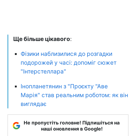
Ще більше цікавого
:
Фізики наблизилися до розгадки
подорожей у часі: допоміг сюжет
"Інтерстеллара"
Інопланетянин з "Проєкту "Аве
Марія" став реальним роботом: як він
виглядає
Не пропустіть головне! Підпишіться на
наші оновлення в Google!