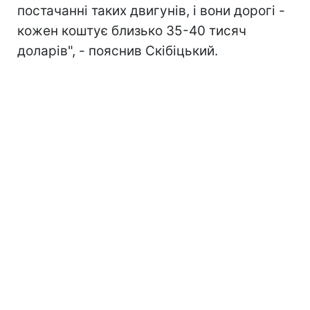
постачанні таких двигунів, і вони дорогі -
кожен коштує близько 35-40 тисяч
доларів", - пояснив Скібіцький.