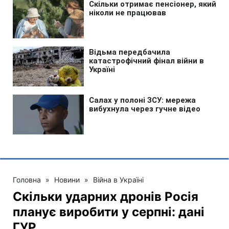
Головна
»
Новини
»
Війна в Україні
Скільки ударних дронів Росія
планує виробити у серпні: дані
ГУР