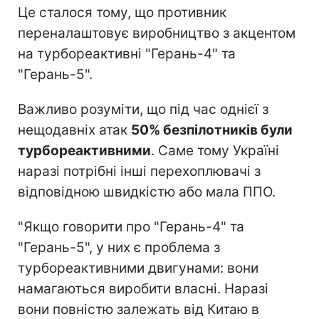
Це сталося тому, що противник
переналаштовує виробництво з акцентом
на турбореактивні "Герань-4" та
"Герань-5".
Важливо розуміти, що під час однієї з
нещодавніх атак
50% безпілотників були
турбореактивними
. Саме тому Україні
наразі потрібні інші перехоплювачі з
відповідною швидкістю або мала ППО.
"Якщо говорити про "Герань-4" та
"Герань-5", у них є проблема з
турбореактивними двигунами: вони
намагаються виробити власні. Наразі
вони повністю залежать від Китаю в