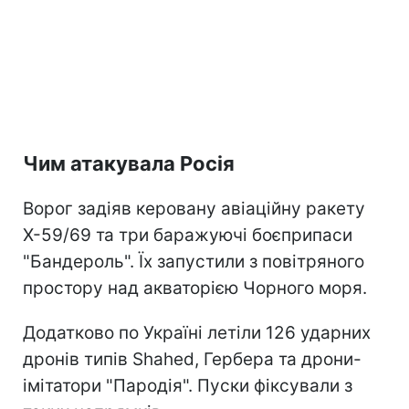
Чим атакувала Росія
Ворог задіяв керовану авіаційну ракету
Х-59/69 та три баражуючі боєприпаси
"Бандероль". Їх запустили з повітряного
простору над акваторією Чорного моря.
Додатково по Україні летіли 126 ударних
дронів типів Shahed, Гербера та дрони-
імітатори "Пародія". Пуски фіксували з