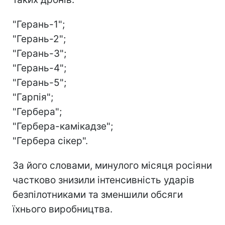
"Герань-1";
"Герань-2";
"Герань-3";
"Герань-4";
"Герань-5";
"Гарпія";
"Гербера";
"Гербера-камікадзе";
"Гербера сікер".
За його словами, минулого місяця росіяни
частково знизили інтенсивність ударів
безпілотниками та зменшили обсяги
їхнього виробництва.