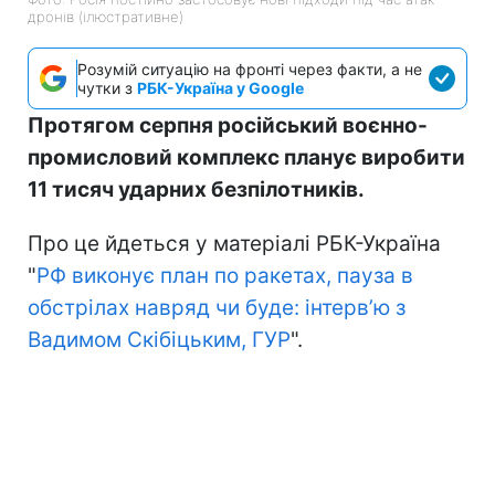
дронів (ілюстративне)
Розумій ситуацію на фронті через факти, а не
чутки з
РБК-Україна у Google
Протягом серпня російський воєнно-
промисловий комплекс планує виробити
11 тисяч ударних безпілотників.
Про це йдеться у матеріалі РБК-Україна
"
РФ виконує план по ракетах, пауза в
обстрілах навряд чи буде: інтервʼю з
Вадимом Скібіцьким, ГУР
".