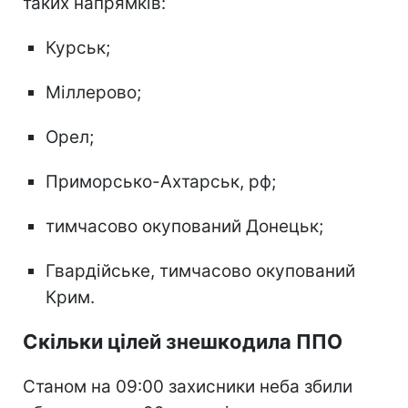
таких напрямків:
Курськ;
Міллерово;
Орел;
Приморсько-Ахтарськ, рф;
тимчасово окупований Донецьк;
Гвардійське, тимчасово окупований
Крим.
Скільки цілей знешкодила ППО
Станом на 09:00 захисники неба збили