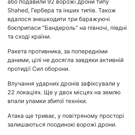
або подавили 92 ворожі дрони типу
Shahed, Гербера та інших типів. Також
вдалося знешкодити три баражуючі
боєприпаси "Бандероль" на півночі, півдні
та сході країни.
Ракета противника, за попередніми
даними, цілі не досягла завдяки активній
протидії Сил оборони.
Влучання ударних дронів зафіксували у
22 локаціях. Ще у двох місцях на землю
впали уламки збитої техніки.
Атака ще триває, у повітряному просторі
залишаються поодинокі ворожі дрони.