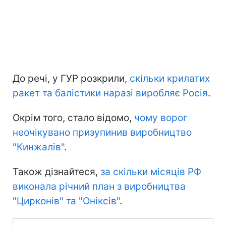
До речі, у ГУР розкрили,
скільки крилатих
ракет та балістики наразі виробляє Росія
.
Окрім того, стало відомо,
чому ворог
неочікувано призупинив виробництво
"Кинжалів"
.
Також дізнайтеся,
за скільки місяців РФ
виконала річний план з виробництва
"Цирконів" та "Оніксів"
.