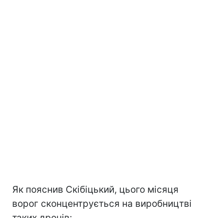
Як пояснив Скібіцький, цього місяця
ворог сконцентрується на виробництві
таких дронів: