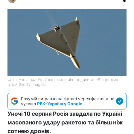
Фото: Уночі над Україною збили або подавили 96 ворожих
цілей (Getty Images)
Розумій ситуацію на фронті через факти, а не
чутки з
РБК-Україна у Google
Уночі 10 серпня Росія завдала по Україні
масованого удару ракетою та більш ніж
сотнею дронів.