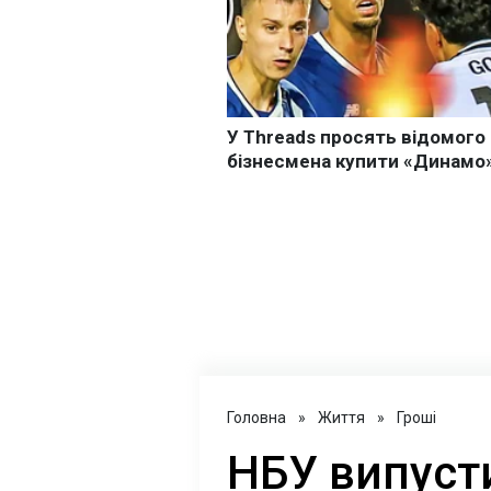
Головна
»
Життя
»
Гроші
НБУ випуст