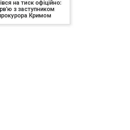
івся на тиск офіційно:
ерв'ю з заступником
прокурора Кримом