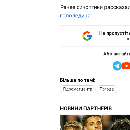
Ранее синоптики рассказал
гололедица
.
Не пропустіт
о
Або читайте
Більше по темі:
Гідрометцентр
Погода