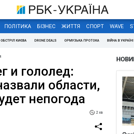
ПОЛІТИКА
БІЗНЕС
ЖИТТЯ
СПОРТ
WAVE
S
ОБСТРІЛ КИЄВА
DRONE DEALS
ОРМУЗЬКА ПРОТОКА
ВІЙНА В УКРАЇНІ
я
НОВИ
г и гололед:
назвали области,
будет непогода
2 хв