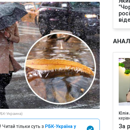
Яки
"Чо
рос
від
АНАЛ
Юлія
РБК-Украина)
керів
За р
 Читай тільки суть з
РБК-Україна у