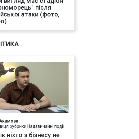
й вигляд має стадіон
рноморець" після
ійської атаки (фото,
ео)
ІТИКА
 Акимова
ниця рубрики Надзвичайні події
ік ніхто з бізнесу не