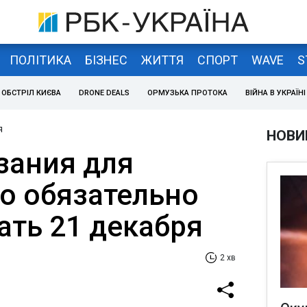
ПОЛІТИКА
БІЗНЕС
ЖИТТЯ
СПОРТ
WAVE
S
ОБСТРІЛ КИЄВА
DRONE DEALS
ОРМУЗЬКА ПРОТОКА
ВІЙНА В УКРАЇНІ
я
НОВИ
зания для
то обязательно
ать 21 декабря
2 хв