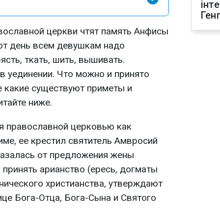
інт
Ген
авославной церкви чтят память Анфисы
тот день всем девушкам надо
ясть, ткать, шить, вышивать.
в уединении. Что можно и принято
же какие существуют приметы и
итайте ниже.
я православной церковью как
име, ее крестил святитель Амвросий
казалась от предложения жены
 принять арианство (ересь, догматы
онического христианства, утверждают
це Бога-Отца, Бога-Сына и Святого