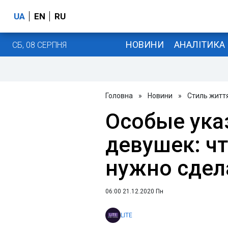
UA
EN
RU
НОВИНИ
АНАЛІТИКА
СБ, 08 СЕРПНЯ
Головна
»
Новини
»
Стиль житт
Особые ука
девушек: ч
нужно сдел
06:00 21.12.2020 Пн
LITE