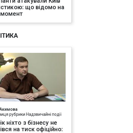
панти атакували Київ
істикою: що відомо на
 момент
ІТИКА
 Акимова
ниця рубрики Надзвичайні події
ік ніхто з бізнесу не
івся на тиск офіційно: