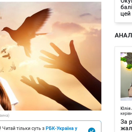
Оку
бал
цей
АНАЛ
Юлія
керів
аина)
За р
жал
 Читай тільки суть з
РБК-Україна у